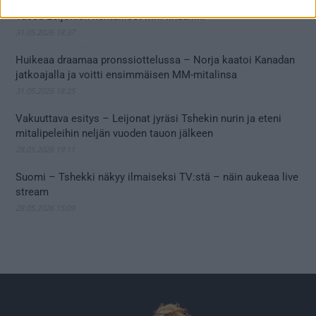
Tässä Leijonien kentälliset MM-finaaliin!
31.05.2026 18:37
Huikeaa draamaa pronssiottelussa – Norja kaatoi Kanadan
jatkoajalla ja voitti ensimmäisen MM-mitalinsa
31.05.2026 18:25
Vakuuttava esitys – Leijonat jyräsi Tshekin nurin ja eteni
mitalipeleihin neljän vuoden tauon jälkeen
28.05.2026 19:11
Suomi – Tshekki näkyy ilmaiseksi TV:stä – näin aukeaa live
stream
28.05.2026 15:09