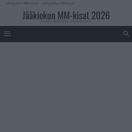
Jalkapallon MM-kisat
Jalkapallon EM-kisat
Jääkiekon MM-kisat 2026
KAIKKI JÄÄKIEKON MM-KISOISTA