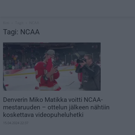
Koti
Tagit
NCAA
Tagi: NCAA
Denverin Miko Matikka voitti NCAA-
mestaruuden – ottelun jälkeen nähtiin
koskettava videopuheluhetki
15.04.2024 22:37