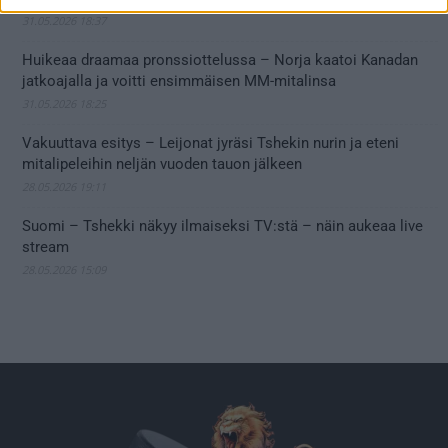
31.05.2026 18:37
Huikeaa draamaa pronssiottelussa – Norja kaatoi Kanadan
jatkoajalla ja voitti ensimmäisen MM-mitalinsa
31.05.2026 18:25
Vakuuttava esitys – Leijonat jyräsi Tshekin nurin ja eteni
mitalipeleihin neljän vuoden tauon jälkeen
28.05.2026 19:11
Suomi – Tshekki näkyy ilmaiseksi TV:stä – näin aukeaa live
stream
28.05.2026 15:09