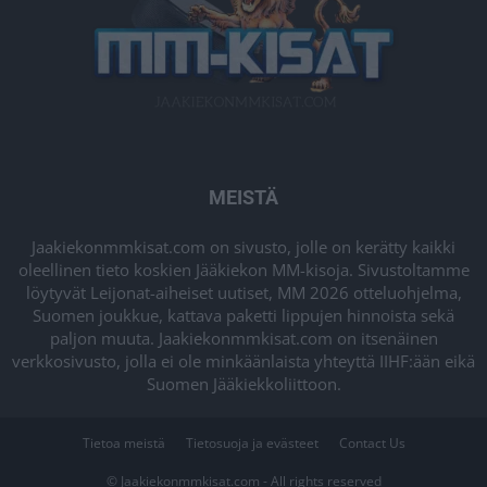
MEISTÄ
Jaakiekonmmkisat.com on sivusto, jolle on kerätty kaikki
oleellinen tieto koskien Jääkiekon MM-kisoja. Sivustoltamme
löytyvät Leijonat-aiheiset uutiset, MM 2026 otteluohjelma,
Suomen joukkue, kattava paketti lippujen hinnoista sekä
paljon muuta. Jaakiekonmmkisat.com on itsenäinen
verkkosivusto, jolla ei ole minkäänlaista yhteyttä IIHF:ään eikä
Suomen Jääkiekkoliittoon.
Tietoa meistä
Tietosuoja ja evästeet
Contact Us
© Jaakiekonmmkisat.com - All rights reserved