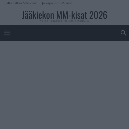
Jalkapallon MM-kisat
Jalkapallon EM-kisat
Jääkiekon MM-kisat 2026
KAIKKI JÄÄKIEKON MM-KISOISTA