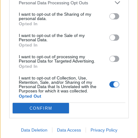
Personal Data Processing Opt Outs
I want to opt-out of the Sharing of my
personal data.
Opted In
I want to opt-out of the Sale of my
Personal Data.
Opted In
I want to opt-out of processing my
Personal Data for Targeted Advertising.
Opted In
I want to opt-out of Collection, Use,
Retention, Sale, and/or Sharing of my
Personal Data that Is Unrelated with the
Purposes for which it was collected.
Opted Out
Tuoreimmat uutiset
CONFIRM
MM-kullasta käytiin armoton vääntö – Leijonat voitti
maailmanmestaruuden jatkoajalla
31.05.2026 23:27
Data Deletion
Data Access
Privacy Policy
Tässä Leijonien kentälliset MM-finaaliin!