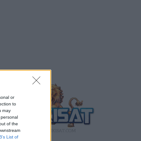
sonal or
ection to
ou may
 personal
out of the
 downstream
B’s List of