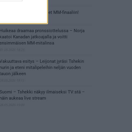
Tässä Leijonien kentälliset MM-finaaliin!
31.05.2026 18:37
Huikeaa draamaa pronssiottelussa – Norja
kaatoi Kanadan jatkoajalla ja voitti
ensimmäisen MM-mitalinsa
31.05.2026 18:25
Vakuuttava esitys – Leijonat jyräsi Tshekin
nurin ja eteni mitalipeleihin neljän vuoden
tauon jälkeen
28.05.2026 19:11
Suomi – Tshekki näkyy ilmaiseksi TV:stä –
näin aukeaa live stream
28.05.2026 15:09