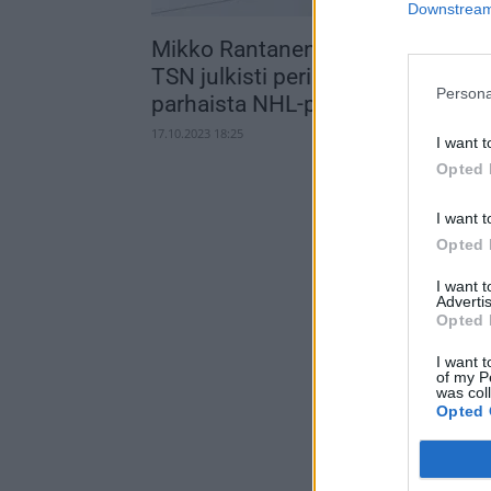
Downstream 
Mikko Rantanen TOP-10:ssä! –
TSN julkisti perinteisen arvionsa
Persona
parhaista NHL-pelureista
17.10.2023 18:25
I want t
Opted 
I want t
Opted 
I want 
Advertis
Opted 
I want t
of my P
was col
Opted 