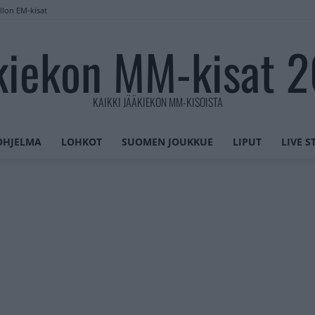
llon EM-kisat
kiekon MM-kisat 
KAIKKI JÄÄKIEKON MM-KISOISTA
OHJELMA
LOHKOT
SUOMEN JOUKKUE
LIPUT
LIVE 