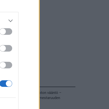
Tuoreimmat uutiset
MM-kullasta käytiin armoton vääntö –
Leijonat voitti maailmanmestaruuden
jatkoajalla
31.05.2026 23:27