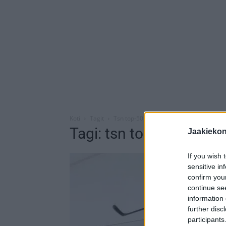
Koti
Tagit
Tsn top-50
Tagi: tsn top-50
Jaakieko
If you wish 
sensitive in
confirm you
continue se
information 
further disc
participants