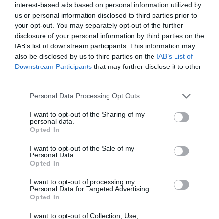
interest-based ads based on personal information utilized by
us or personal information disclosed to third parties prior to
Jos video ei näy laitteellasi voit katsoa sen suoraan
your opt-out. You may separately opt-out of the further
Youtubesta
.
disclosure of your personal information by third parties on the
IAB’s list of downstream participants. This information may
also be disclosed by us to third parties on the
IAB’s List of
Downstream Participants
that may further disclose it to other
third parties.
Personal Data Processing Opt Outs
I want to opt-out of the Sharing of my
personal data.
Opted In
Edellinen artikkeli
Seuraava artikkeli
Yllättävimmät
Evander Kane selvisi yhden
I want to opt-out of the Sale of my
Personal Data.
altavastaajavoitot jääkiekon
ottelun pelikiellolla rumasta
Opted In
MM-kisoissa
niitistään
I want to opt-out of processing my
Personal Data for Targeted Advertising.
Opted In
LIITTYVÄT ARTIKKELIT
LISÄÄ TEKIJÄLTÄ
I want to opt-out of Collection, Use,