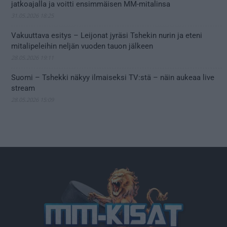
jatkoajalla ja voitti ensimmäisen MM-mitalinsa
31.05.2026 18:25
Vakuuttava esitys – Leijonat jyräsi Tshekin nurin ja eteni
mitalipeleihin neljän vuoden tauon jälkeen
28.05.2026 19:11
Suomi – Tshekki näkyy ilmaiseksi TV:stä – näin aukeaa live
stream
28.05.2026 15:09