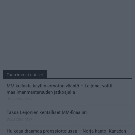
Tuoreimmat uutiset
MM-kullasta käytiin armoton vääntö – Leijonat voitti
maailmanmestaruuden jatkoajalla
31.05.2026 23:27
Tässä Leijonien kentälliset MM-finaaliin!
31.05.2026 18:37
Huikeaa draamaa pronssiottelussa – Norja kaatoi Kanadan