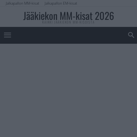
Jalkapallon MM-kisat
Jalkapallon EM-kisat
Jääkiekon MM-kisat 2026
KAIKKI JÄÄKIEKON MM-KISOISTA