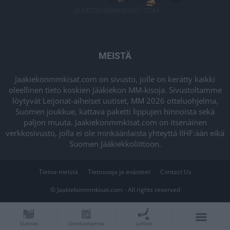
MEISTÄ
Jaakiekonmmkisat.com on sivusto, jolle on kerätty kaikki
oleellinen tieto koskien Jääkiekon MM-kisoja. Sivustoltamme
löytyvät Leijonat-aiheiset uutiset, MM 2026 otteluohjelma,
Suomen joukkue, kattava paketti lippujen hinnoista sekä
paljon muuta. Jaakiekonmmkisat.com on itsenäinen
verkkosivusto, jolla ei ole minkäänlaista yhteyttä IIHF:ään eikä
Suomen Jääkiekkoliittoon.
Tietoa meistä
Tietosuoja ja evästeet
Contact Us
© Jaakiekonmmkisat.com - All rights reserved
Uutiset
Otteluohjelma
Lohkot