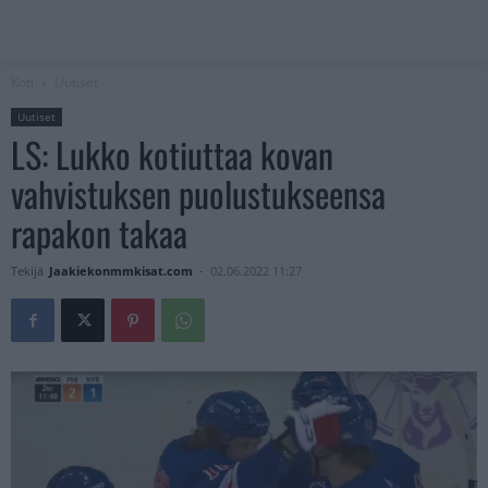
Koti
Uutiset
Uutiset
LS: Lukko kotiuttaa kovan
vahvistuksen puolustukseensa
rapakon takaa
Tekijä
Jaakiekonmmkisat.com
-
02.06.2022 11:27