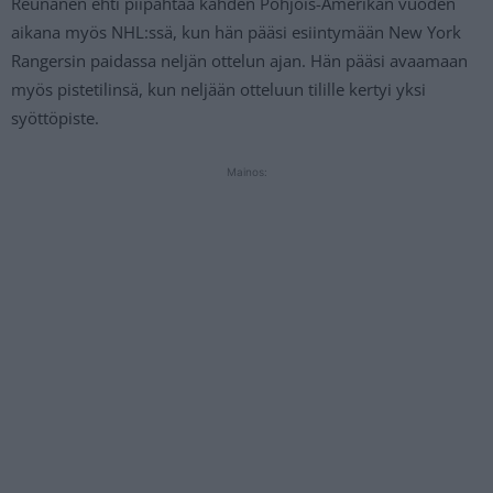
Reunanen ehti piipahtaa kahden Pohjois-Amerikan vuoden
aikana myös NHL:ssä, kun hän pääsi esiintymään New York
Rangersin paidassa neljän ottelun ajan. Hän pääsi avaamaan
myös pistetilinsä, kun neljään otteluun tilille kertyi yksi
syöttöpiste.
Mainos: