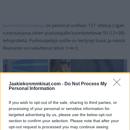
Suomalaispuolustaja
on pelannut urallaan 151 ottelua Liigan
runkosarjassa iskien puolustajalle kunnioitettavat 50 (12+38)
tehopistettä. Pudotuspelejä vyölle on kertynyt kuusi ja näissä
Reunanen on nakuttanut tehot 1+4=5.
Jaakiekonmmkisat.com -
Do Not Process My
Personal Information
If you wish to opt-out of the sale, sharing to third parties, or
processing of your personal or sensitive information for
targeted advertising by us, please use the below opt-out
section to confirm your selection. Please note that after your
opt-out request is processed you may continue seeing