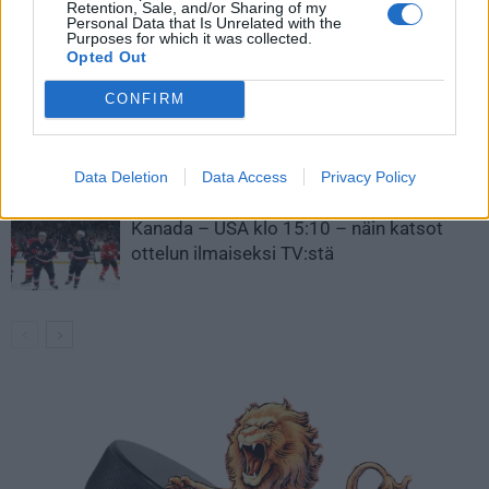
Retention, Sale, and/or Sharing of my
Leijonat julkisti ketjut Sveitsi-peliin –
Personal Data that Is Unrelated with the
Purposes for which it was collected.
Aleksander Barkov tekee paluun
Opted Out
kaukaloon
CONFIRM
Venäläisveskari sekosi Suomen 2.
divisioonassa – sai samasta tilanteesta
50 jäähyminuuttia
Data Deletion
Data Access
Privacy Policy
Kanada – USA klo 15:10 – näin katsot
ottelun ilmaiseksi TV:stä