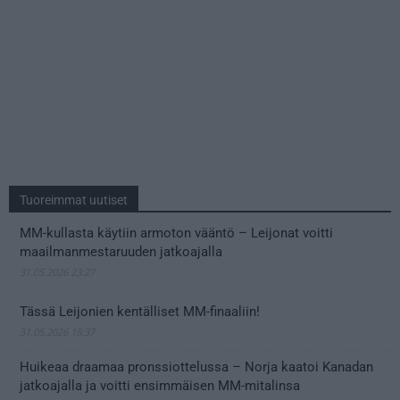
Tuoreimmat uutiset
MM-kullasta käytiin armoton vääntö – Leijonat voitti
maailmanmestaruuden jatkoajalla
31.05.2026 23:27
Tässä Leijonien kentälliset MM-finaaliin!
31.05.2026 18:37
Huikeaa draamaa pronssiottelussa – Norja kaatoi Kanadan
jatkoajalla ja voitti ensimmäisen MM-mitalinsa