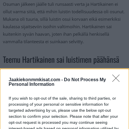
Osuman jälkeen jäälle tuli runsaasti verta ja Hartikainen ei
ollut varma siitä, että mihin luistin todellisuudessa oli osunut.
Mukana oli tuuria, sillä luistin osui korvaan eikä esimerkiksi
kaulassa sijaitseviin isoihin valtimoihin. Hartikainen sai
kuitenkin syvän haavan, joten ihan pelkällä henkisellä
vammalla tilanteesta ei suinkaan selvitty.
Teemu Hartikainen sai luistimen päähänsä
GENEVE-SERVETTEN TEEMU
Jaakiekonmmkisat.com -
Do Not Process My
HARTIKAINEN LOUKKAANTUU
Personal Information
OTTELUSSA LAUSANNE-GENEVE-
If you wish to opt-out of the sale, sharing to third parties, or
SERVETTE (27.2.2024).
processing of your personal or sensitive information for
#GENEVESERVETTE
targeted advertising by us, please use the below opt-out
section to confirm your selection. Please note that after your
PIC.TWITTER.COM/ELOH1NI50A
opt-out request is processed you may continue seeing
interest-based ads based on personal information utilized by