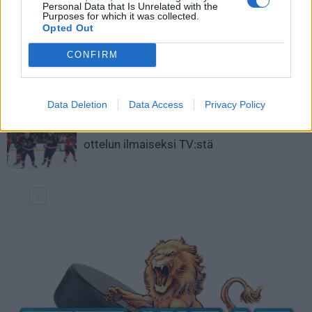
Personal Data that Is Unrelated with the
Aleksander Barkov tekee paluun
Purposes for which it was collected.
kaukaloon
Opted Out
CONFIRM
Venäläisveskari sekosi Suomen 2.
divisioonassa – sai samasta tilanteesta
50 jäähyminuuttia
Data Deletion
Data Access
Privacy Policy
Kanada – USA klo 15:10 – näin katsot
ottelun ilmaiseksi TV:stä