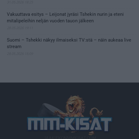
31.05.2026 18:25
Vakuuttava esitys – Leijonat jyräsi Tshekin nurin ja eteni
mitalipeleihin neljän vuoden tauon jälkeen
28.05.2026 19:11
Suomi – Tshekki näkyy ilmaiseksi TV:stä – näin aukeaa live
stream
28.05.2026 15:09