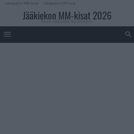
Jalkapallon MM-kisat
Jalkapallon EM-kisat
Jääkiekon MM-kisat 2026
KAIKKI JÄÄKIEKON MM-KISOISTA