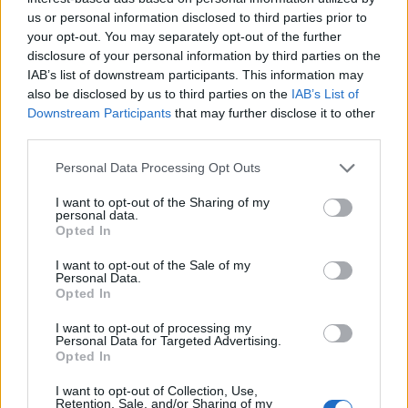
— Sporttiklipit (@Sporttiklipit)
March 1, 2024
us or personal information disclosed to third parties prior to
your opt-out. You may separately opt-out of the further
disclosure of your personal information by third parties on the
IAB’s list of downstream participants. This information may
also be disclosed by us to third parties on the
IAB’s List of
Downstream Participants
that may further disclose it to other
third parties.
Personal Data Processing Opt Outs
I want to opt-out of the Sharing of my
Edellinen artikkeli
Seuraava artikkeli
personal data.
Opted In
Tapparan Nicholas Baptistelta
Maalivahdit ryhtyivät
kyseenalainen temppu – löi
nyrkkihippoihin! Jokereiden
I want to opt-out of the Sale of my
Lars Bryggmania rajusti pään
Ville Kolppanen haastoi 18-
Personal Data.
taakse
vuotiaan Eemil Vinnin tappeluun
Opted In
I want to opt-out of processing my
Personal Data for Targeted Advertising.
LIITTYVÄT ARTIKKELIT
LISÄÄ TEKIJÄLTÄ
Opted In
I want to opt-out of Collection, Use,
Leijonat julkisti ketjut Sveitsi-peliin –
Retention, Sale, and/or Sharing of my