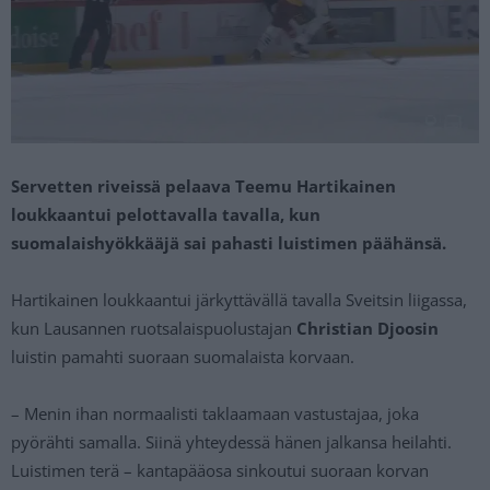
Servetten riveissä pelaava Teemu Hartikainen
loukkaantui pelottavalla tavalla, kun
suomalaishyökkääjä sai pahasti luistimen päähänsä.
Hartikainen loukkaantui järkyttävällä tavalla Sveitsin liigassa,
kun Lausannen ruotsalaispuolustajan
Christian Djoosin
luistin pamahti suoraan suomalaista korvaan.
– Menin ihan normaalisti taklaamaan vastustajaa, joka
pyörähti samalla. Siinä yhteydessä hänen jalkansa heilahti.
Luistimen terä – kantapääosa sinkoutui suoraan korvan