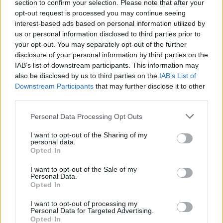
section to confirm your selection. Please note that after your
opt-out request is processed you may continue seeing
interest-based ads based on personal information utilized by
us or personal information disclosed to third parties prior to
your opt-out. You may separately opt-out of the further
disclosure of your personal information by third parties on the
IAB’s list of downstream participants. This information may
also be disclosed by us to third parties on the
IAB’s List of
Downstream Participants
that may further disclose it to other
third parties.
Personal Data Processing Opt Outs
I want to opt-out of the Sharing of my
personal data.
Opted In
Edellinen artikkeli
Seuraava artikkeli
I want to opt-out of the Sale of my
Ilmoittaako joku seura
Paljonko Valtteri Filppula tekee
Personal Data.
Opted In
poistumisestaan Liigasta
pisteitä Mestiksessä? Tässä
kauden 2024-2025 aikana?
arvio!
I want to opt-out of processing my
Tässä todennäköisyys
Personal Data for Targeted Advertising.
Opted In