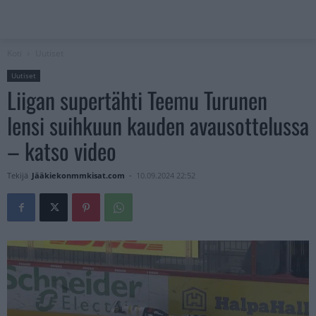
Koti
Uutiset
Uutiset
Liigan supertähti Teemu Turunen
lensi suihkuun kauden avausottelussa
– katso video
Tekijä
Jääkiekonmmkisat.com
-
10.09.2024 22:52