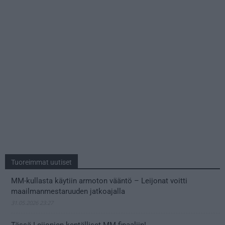
Tuoreimmat uutiset
MM-kullasta käytiin armoton vääntö – Leijonat voitti
maailmanmestaruuden jatkoajalla
31.05.2026 23:27