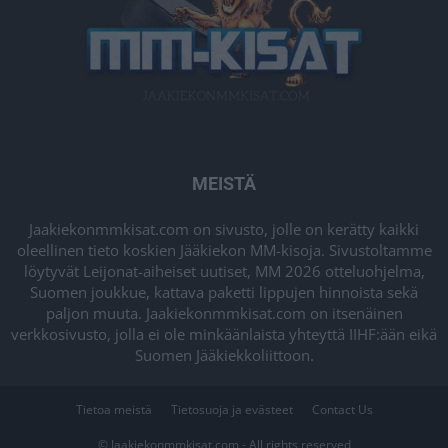
MEISTÄ
Jaakiekonmmkisat.com on sivusto, jolle on kerätty kaikki
oleellinen tieto koskien Jääkiekon MM-kisoja. Sivustoltamme
löytyvät Leijonat-aiheiset uutiset, MM 2026 otteluohjelma,
Suomen joukkue, kattava paketti lippujen hinnoista sekä
paljon muuta. Jaakiekonmmkisat.com on itsenäinen
verkkosivusto, jolla ei ole minkäänlaista yhteyttä IIHF:ään eikä
Suomen Jääkiekkoliittoon.
Tietoa meistä
Tietosuoja ja evästeet
Contact Us
© Jaakiekonmmkisat.com - All rights reserved