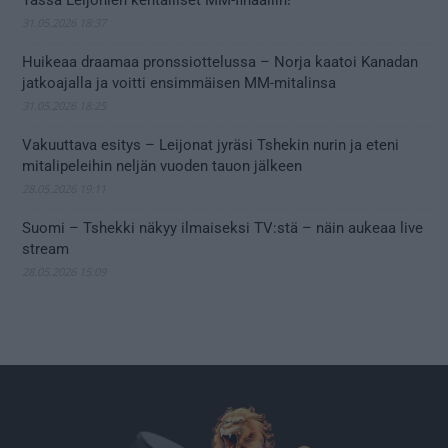
Tässä Leijonien kentälliset MM-finaaliin!
31.05.2026 18:37
Huikeaa draamaa pronssiottelussa – Norja kaatoi Kanadan
jatkoajalla ja voitti ensimmäisen MM-mitalinsa
31.05.2026 18:25
Vakuuttava esitys – Leijonat jyräsi Tshekin nurin ja eteni
mitalipeleihin neljän vuoden tauon jälkeen
28.05.2026 19:11
Suomi – Tshekki näkyy ilmaiseksi TV:stä – näin aukeaa live
stream
28.05.2026 15:09