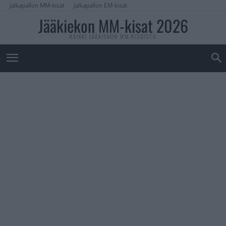
Jalkapallon MM-kisat
Jalkapallon EM-kisat
Jääkiekon MM-kisat 2026
KAIKKI JÄÄKIEKON MM-KISOISTA