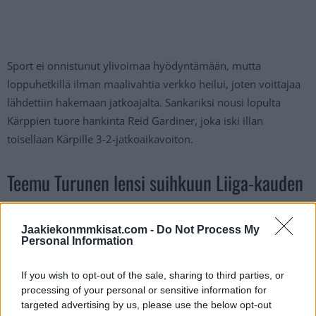
Sport ei onnistunut ylivoimaa hyödyntämään, mutta
loppuhetkillä ilman maalivahtia verkko heilui, joten voittajaa
lähdettiin hakemaan jatkoajalta. Sankariksi nousi lopulta
Kärppien tuore hankinta Reid Gardiner, joka iski illan
toisellaan Kärpille 3-2-jatkoaikavoiton.
Teemu Turunen lensi suihkuun Liiga-kauden
avausottelussa
Jaakiekonmmkisat.com -
Do Not Process My
Personal Information
If you wish to opt-out of the sale, sharing to third parties, or
processing of your personal or sensitive information for
targeted advertising by us, please use the below opt-out