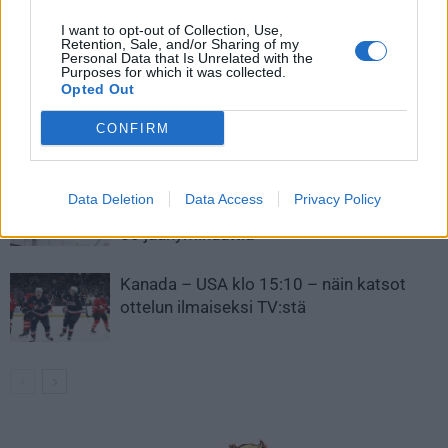
I want to opt-out of Collection, Use,
LIITTYVÄT ARTIKKELIT
LISÄÄ TEKIJÄLTÄ
Retention, Sale, and/or Sharing of my
Personal Data that Is Unrelated with the
Purposes for which it was collected.
Opted Out
Leijonat julkisti ketjut Sveitsi-peliin –
Aleksander Barkov tekee paluun
CONFIRM
kaukaloon
Venäläisveskari sekosi Suomen 2.
Data Deletion
Data Access
Privacy Policy
divisioonassa – sai samasta tilanteesta
50 jäähyminuuttia
Kanada – USA klo 15:10 – näin katsot
ottelun ilmaiseksi TV:stä