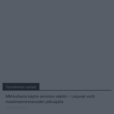
Tuoreimmat uutiset
MM-kullasta käytiin armoton vääntö – Leijonat voitti
maailmanmestaruuden jatkoajalla
31.05.2026 23:27