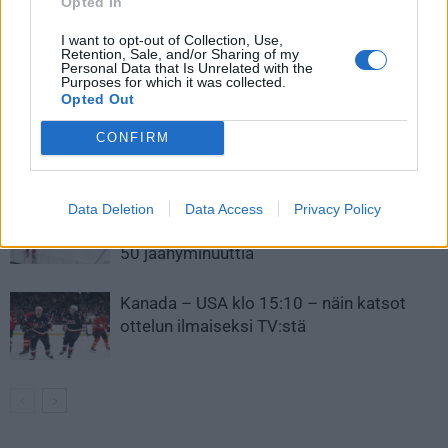
Opted In
I want to opt-out of Collection, Use,
Retention, Sale, and/or Sharing of my
LIITTYVÄT ARTIKKELIT
LISÄÄ TEKIJÄLTÄ
Personal Data that Is Unrelated with the
Purposes for which it was collected.
Opted Out
Leijonat julkisti ketjut Sveitsi-peliin –
Aleksander Barkov tekee paluun
CONFIRM
kaukaloon
Venäläisveskari sekosi Suomen 2.
Data Deletion
Data Access
Privacy Policy
divisioonassa – sai samasta tilanteesta
50 jäähyminuuttia
Kanada – USA klo 15:10 – näin katsot
ottelun ilmaiseksi TV:stä