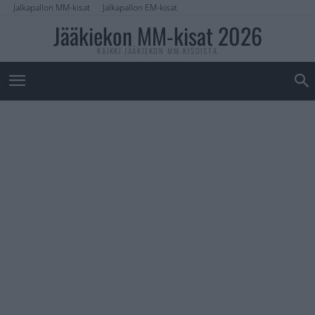
Jalkapallon MM-kisat
Jalkapallon EM-kisat
Jääkiekon MM-kisat 2026
KAIKKI JÄÄKIEKON MM-KISOISTA