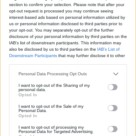
section to confirm your selection. Please note that after your
opt-out request is processed you may continue seeing
interest-based ads based on personal information utilized by
Jos video ei näy laitteeltasi, voit katsoa sen
tästä
.
us or personal information disclosed to third parties prior to
your opt-out. You may separately opt-out of the further
disclosure of your personal information by third parties on the
Lue myös:
Kärppien joukkueessa toinen koronavirustartunta
IAB’s list of downstream participants. This information may
– myös KalPan pelaajia altistunut
also be disclosed by us to third parties on the
IAB’s List of
Downstream Participants
that may further disclose it to other
third parties.
Personal Data Processing Opt Outs
I want to opt-out of the Sharing of my
personal data.
Opted In
I want to opt-out of the Sale of my
Personal Data.
Edellinen artikkeli
Seuraava artikkeli
Opted In
Kärppien joukkueessa toinen
Nail Yakupov vaihtaa jälleen
koronavirustartunta – myös
seuraa – siirtyy Avangard
I want to opt-out of processing my
Personal Data for Targeted Advertising.
KalPan pelaajia altistunut
Omskin riveihin