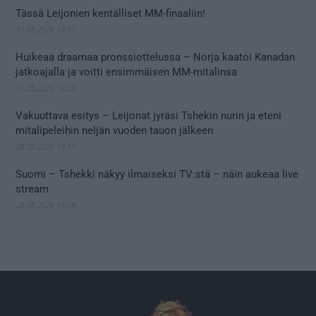
Tässä Leijonien kentälliset MM-finaaliin!
31.05.2026 18:37
Huikeaa draamaa pronssiottelussa – Norja kaatoi Kanadan
jatkoajalla ja voitti ensimmäisen MM-mitalinsa
31.05.2026 18:25
Vakuuttava esitys – Leijonat jyräsi Tshekin nurin ja eteni
mitalipeleihin neljän vuoden tauon jälkeen
28.05.2026 19:11
Suomi – Tshekki näkyy ilmaiseksi TV:stä – näin aukeaa live
stream
28.05.2026 15:09