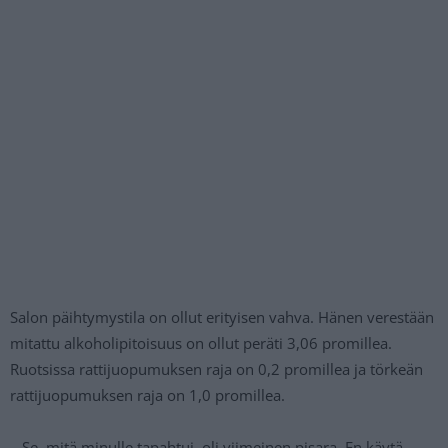
Salon päihtymystila on ollut erityisen vahva. Hänen verestään
mitattu alkoholipitoisuus on ollut peräti 3,06 promillea.
Ruotsissa rattijuopumuksen raja on 0,2 promillea ja törkeän
rattijuopumuksen raja on 1,0 promillea.
– Se, mitä minulle tapahtui, oli viimeinen pisara. En käytä