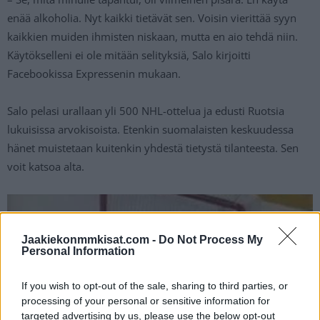
enää alkoholia. Nyt kaikki tietävät sen. Voisin vierittää syyn
kaikkien muiden ihmisten niskaan, mutta en aio tehdä niin.
Käytökselleni ei ole mitään selityksiä, Salo kirjoitti
Facebookissa Expressenin mukaan.
Salo pelasi urallaan yli 500 NHL-ottelua ja edusti Ruotsia
lukuisissa arvokisoista. Etenkin suomalaisten keskuudessa
hänet muistetaan kuitenkin yhdestä tietystä tilanteesta. Sen
voit katsoa alta.
Jaakiekonmmkisat.com -
Do Not Process My
Personal Information
If you wish to opt-out of the sale, sharing to third parties, or
processing of your personal or sensitive information for
targeted advertising by us, please use the below opt-out