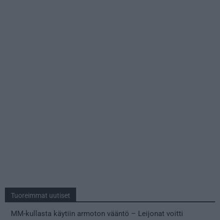
Tuoreimmat uutiset
MM-kullasta käytiin armoton vääntö – Leijonat voitti