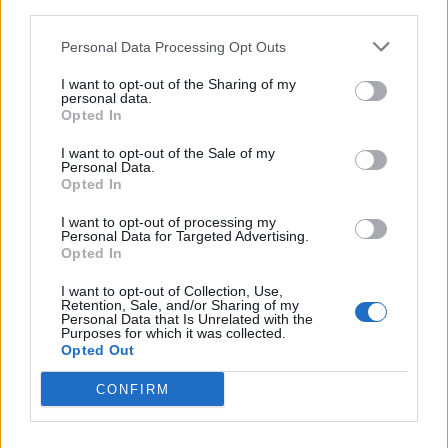
Lukas Jasek veivasi huikean
SaiPan Ville Vainikaiselle
third parties.
rankkarimaalin SHL:n
ulosajo laitataklauksesta –
avauskierroksella
jyräsi KooKoon Veeti Väisäsen
Personal Data Processing Opt Outs
I want to opt-out of the Sharing of my
personal data.
LIITTYVÄT ARTIKKELIT
LISÄÄ TEKIJÄLTÄ
Opted In
I want to opt-out of the Sale of my
Leijonat julkisti ketjut Sveitsi-peliin –
Personal Data.
Opted In
Aleksander Barkov tekee paluun
kaukaloon
I want to opt-out of processing my
Personal Data for Targeted Advertising.
Opted In
Venäläisveskari sekosi Suomen 2.
divisioonassa – sai samasta tilanteesta
I want to opt-out of Collection, Use,
Retention, Sale, and/or Sharing of my
50 jäähyminuuttia
Personal Data that Is Unrelated with the
Purposes for which it was collected.
Opted Out
Kanada – USA klo 15:10 – näin katsot
ottelun ilmaiseksi TV:stä
CONFIRM