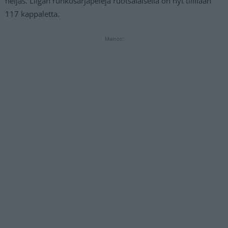
neljäs. Liigan runkosarjapelejä ruotsalaisella on nyt tilillään
117 kappaletta.
Mainos: