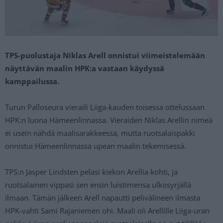
TPS-puolustaja Niklas Arell onnistui viimeistelemään
näyttävän maalin HPK:a vastaan käydyssä
kamppailussa.
Turun Palloseura vieraili Liiga-kauden toisessa ottelussaan
HPK:n luona Hämeenlinnassa. Vieraiden Niklas Arellin
nimeä
ei usein nähdä maalisarakkeessa, mutta ruotsalaispakki
onnistui Hämeenlinnassa upean maalin tekemisessä.
TPS:n Jasper Lindsten
pelasi kiekon Arellia kohti, ja
ruotsalainen vippasi sen ensin luistimensa ulkosyrjällä
ilmaan. Tämän jälkeen Arell napautti pelivälineen ilmasta
HPK-vahti Sami Rajaniemen
ohi. Maali oli Arellille Liiga-uran