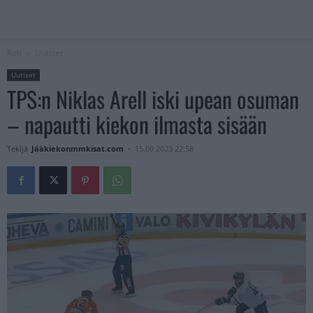
Koti
Uutiset
Uutiset
TPS:n Niklas Arell iski upean osuman
– napautti kiekon ilmasta sisään
Tekijä
Jääkiekonmmkisat.com
-
15.09.2023 22:58