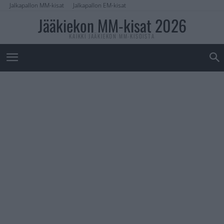
Jalkapallon MM-kisat
Jalkapallon EM-kisat
Jääkiekon MM-kisat 2026
KAIKKI JÄÄKIEKON MM-KISOISTA