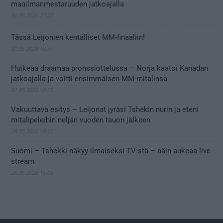
maailmanmestaruuden jatkoajalla
31.05.2026 23:27
Tässä Leijonien kentälliset MM-finaaliin!
31.05.2026 18:37
Huikeaa draamaa pronssiottelussa – Norja kaatoi Kanadan
jatkoajalla ja voitti ensimmäisen MM-mitalinsa
31.05.2026 18:25
Vakuuttava esitys – Leijonat jyräsi Tshekin nurin ja eteni
mitalipeleihin neljän vuoden tauon jälkeen
28.05.2026 19:11
Suomi – Tshekki näkyy ilmaiseksi TV:stä – näin aukeaa live
stream
28.05.2026 15:09