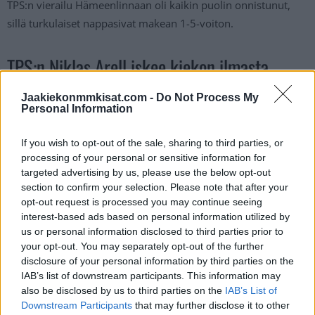
TPS:n vierailu Hämeenlinnaan oli kaikin puolin onnistunut,
sillä turkulaiset nappasivat makean 1-5-voiton.
TPS:n Niklas Arell iskee kiekon ilmasta
maalin HPK:a vastaan:
Jaakiekonmmkisat.com -
Do Not Process My
Personal Information
https://twitter.com/smliiga/status/1702729986799497255
If you wish to opt-out of the sale, sharing to third parties, or
Jos video ei näy, voit katsoa sen
tästä
.
processing of your personal or sensitive information for
targeted advertising by us, please use the below opt-out
section to confirm your selection. Please note that after your
opt-out request is processed you may continue seeing
interest-based ads based on personal information utilized by
us or personal information disclosed to third parties prior to
your opt-out. You may separately opt-out of the further
disclosure of your personal information by third parties on the
IAB’s list of downstream participants. This information may
also be disclosed by us to third parties on the
IAB’s List of
Edellinen artikkeli
Seuraava artikkeli
Downstream Participants
that may further disclose it to other