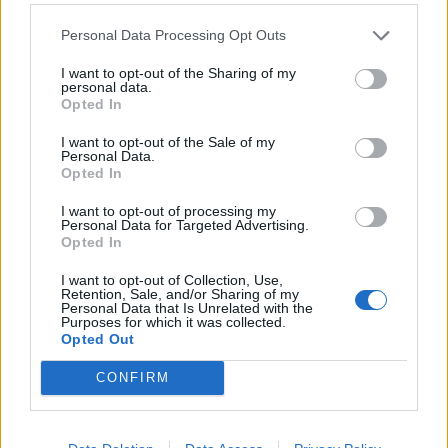
Jokereiden riveihin
Personal Data Processing Opt Outs
I want to opt-out of the Sharing of my
personal data.
LIITTYVÄT ARTIKKELIT
LISÄÄ TEKIJÄLTÄ
Opted In
Leijonat julkisti ketjut Sveitsi-peliin –
I want to opt-out of the Sale of my
Personal Data.
Aleksander Barkov tekee paluun
Opted In
kaukaloon
I want to opt-out of processing my
Personal Data for Targeted Advertising.
Venäläisveskari sekosi Suomen 2.
Opted In
divisioonassa – sai samasta tilanteesta
I want to opt-out of Collection, Use,
50 jäähyminuuttia
Retention, Sale, and/or Sharing of my
Personal Data that Is Unrelated with the
Purposes for which it was collected.
Kanada – USA klo 15:10 – näin katsot
Opted Out
ottelun ilmaiseksi TV:stä
CONFIRM