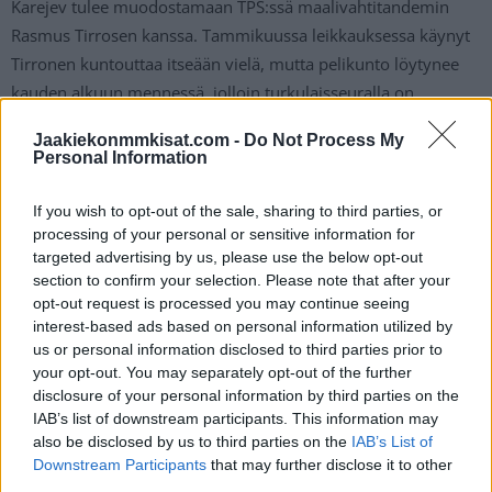
Karejev tulee muodostamaan TPS:ssä maalivahtitandemin
Rasmus Tirrosen kanssa. Tammikuussa leikkauksessa käynyt
Tirronen kuntouttaa itseään vielä, mutta pelikunto löytynee
kauden alkuun mennessä, jolloin turkulaisseuralla on
käytössään äärimmäisen laadukas maalivahtikaksikko.
Jaakiekonmmkisat.com -
Do Not Process My
Personal Information
Lue myös:
Leijonissa MM-hopeaa voittanut Iiro Pakarinen
siirtyy Jokereiden riveihin
If you wish to opt-out of the sale, sharing to third parties, or
processing of your personal or sensitive information for
targeted advertising by us, please use the below opt-out
section to confirm your selection. Please note that after your
opt-out request is processed you may continue seeing
interest-based ads based on personal information utilized by
us or personal information disclosed to third parties prior to
your opt-out. You may separately opt-out of the further
disclosure of your personal information by third parties on the
IAB’s list of downstream participants. This information may
Edellinen artikkeli
Seuraava artikkeli
also be disclosed by us to third parties on the
IAB’s List of
Downstream Participants
that may further disclose it to other
Leijonissa MM-hopeaa
Jori Lehterä jatkaa uraansa
third parties.
voittanut Iiro Pakarinen siirtyy
Spartak Moskovan riveissä