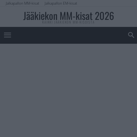
Jalkapallon MM-kisat
Jalkapallon EM-kisat
Jääkiekon MM-kisat 2026
KAIKKI JÄÄKIEKON MM-KISOISTA