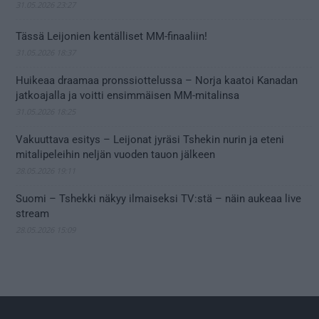
31.05.2026 23:27
Tässä Leijonien kentälliset MM-finaaliin!
31.05.2026 18:37
Huikeaa draamaa pronssiottelussa – Norja kaatoi Kanadan
jatkoajalla ja voitti ensimmäisen MM-mitalinsa
31.05.2026 18:25
Vakuuttava esitys – Leijonat jyräsi Tshekin nurin ja eteni
mitalipeleihin neljän vuoden tauon jälkeen
28.05.2026 19:11
Suomi – Tshekki näkyy ilmaiseksi TV:stä – näin aukeaa live
stream
28.05.2026 15:09