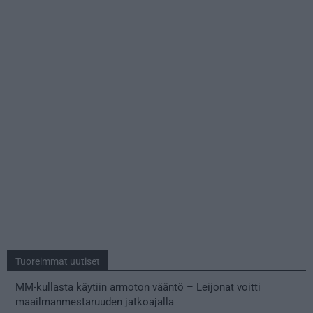
Tuoreimmat uutiset
MM-kullasta käytiin armoton vääntö – Leijonat voitti
maailmanmestaruuden jatkoajalla