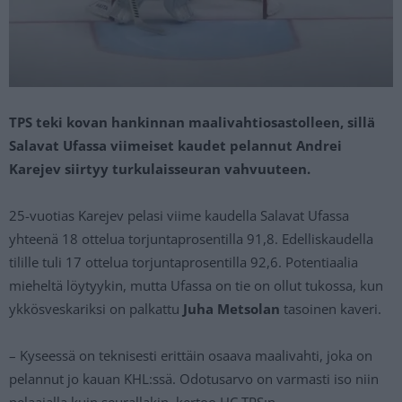
TPS teki kovan hankinnan maalivahtiosastolleen, sillä
Salavat Ufassa viimeiset kaudet pelannut Andrei
Karejev siirtyy turkulaisseuran vahvuuteen.
25-vuotias Karejev pelasi viime kaudella Salavat Ufassa
yhteenä 18 ottelua torjuntaprosentilla 91,8. Edelliskaudella
tilille tuli 17 ottelua torjuntaprosentilla 92,6. Potentiaalia
mieheltä löytyykin, mutta Ufassa on tie on ollut tukossa, kun
ykkösveskariksi on palkattu
Juha Metsolan
tasoinen kaveri.
– Kyseessä on teknisesti erittäin osaava maalivahti, joka on
pelannut jo kauan KHL:ssä. Odotusarvo on varmasti iso niin
pelaajalla kuin seurallakin, kertoo HC TPS:n