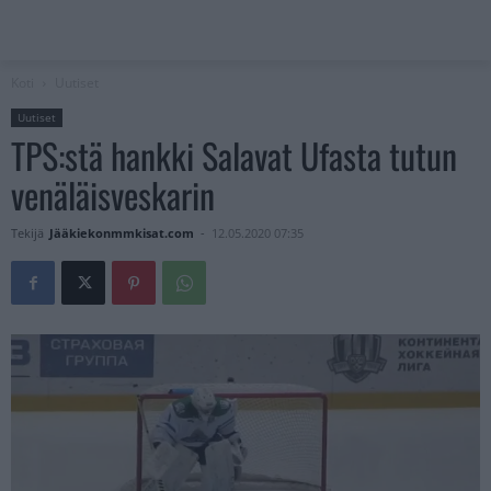
Koti
Uutiset
Uutiset
TPS:stä hankki Salavat Ufasta tutun
venäläisveskarin
Tekijä
Jääkiekonmmkisat.com
-
12.05.2020 07:35