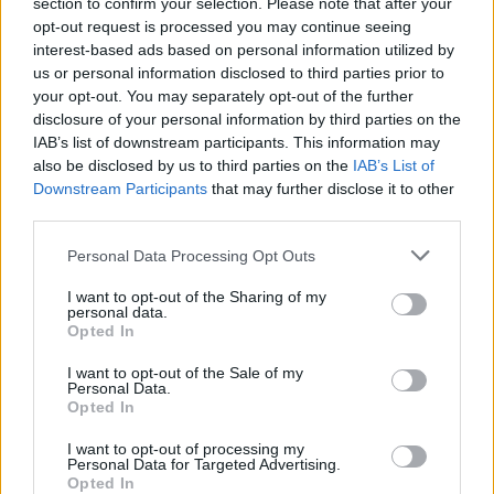
section to confirm your selection. Please note that after your
opt-out request is processed you may continue seeing
interest-based ads based on personal information utilized by
us or personal information disclosed to third parties prior to
Jos video ei näy laitteellasi voit katsoa sen suoraan
your opt-out. You may separately opt-out of the further
disclosure of your personal information by third parties on the
Youtubesta
.
IAB’s list of downstream participants. This information may
also be disclosed by us to third parties on the
IAB’s List of
Downstream Participants
that may further disclose it to other
third parties.
Personal Data Processing Opt Outs
I want to opt-out of the Sharing of my
personal data.
Opted In
Edellinen artikkeli
Seuraava artikkeli
I want to opt-out of the Sale of my
Tätä ei joka päivä näe! Jääkone
Leijonat kaatamaan Sveitsiä
Personal Data.
Opted In
sanoi sopimuksensa irti
Karjala-turnauksen
Buffalossa – jouduttiin
avausottelussa – tässä
I want to opt-out of processing my
hinaamaan pois kaukalosta!
Suomen kentälliset
Personal Data for Targeted Advertising.
Opted In