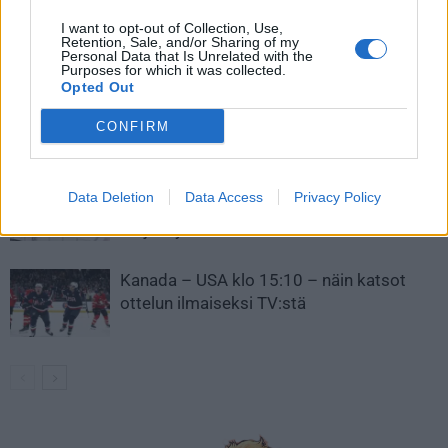
I want to opt-out of Collection, Use,
LIITTYVÄT ARTIKKELIT
LISÄÄ TEKIJÄLTÄ
Retention, Sale, and/or Sharing of my
Personal Data that Is Unrelated with the
Purposes for which it was collected.
Leijonat julkisti ketjut Sveitsi-peliin –
Opted Out
Aleksander Barkov tekee paluun
CONFIRM
kaukaloon
Venäläisveskari sekosi Suomen 2.
Data Deletion
Data Access
Privacy Policy
divisioonassa – sai samasta tilanteesta
50 jäähyminuuttia
Kanada – USA klo 15:10 – näin katsot
ottelun ilmaiseksi TV:stä