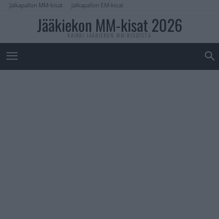
Jalkapallon MM-kisat
Jalkapallon EM-kisat
Jääkiekon MM-kisat 2026
KAIKKI JÄÄKIEKON MM-KISOISTA