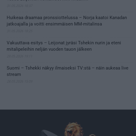
31.05.2026 18:37
Huikeaa draamaa pronssiottelussa – Norja kaatoi Kanadan
jatkoajalla ja voitti ensimmäisen MM-mitalinsa
31.05.2026 18:25
Vakuuttava esitys – Leijonat jyräsi Tshekin nurin ja eteni
mitalipeleihin neljän vuoden tauon jälkeen
28.05.2026 19:11
Suomi – Tshekki näkyy ilmaiseksi TV:stä – näin aukeaa live
stream
28.05.2026 15:09