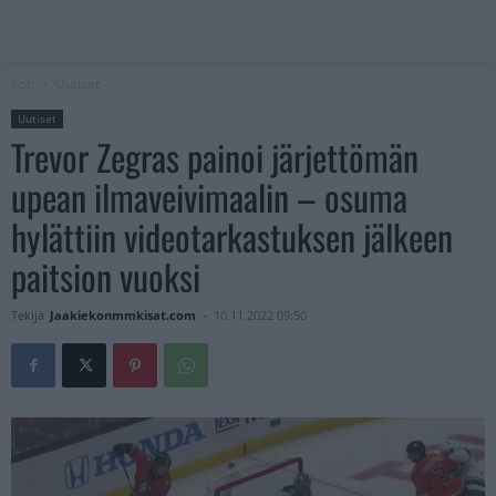
Koti
Uutiset
Uutiset
Trevor Zegras painoi järjettömän
upean ilmaveivimaalin – osuma
hylättiin videotarkastuksen jälkeen
paitsion vuoksi
Tekijä
Jaakiekonmmkisat.com
-
10.11.2022 09:50