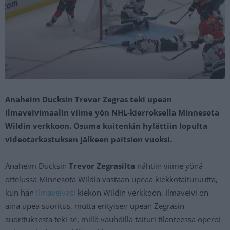
Anaheim Ducksin Trevor Zegras teki upean
ilmaveivimaalin viime yön NHL-kierroksella Minnesota
Wildin verkkoon. Osuma kuitenkin hylättiin lopulta
videotarkastuksen jälkeen paitsion vuoksi.
Anaheim Ducksin
Trevor Zegrasilta
nähtiin viime yönä
ottelussa Minnesota Wildia vastaan upeaa kiekkotaituruutta,
kun hän
ilmaveivasi
kiekon Wildin verkkoon. Ilmaveivi on
aina upea suoritus, mutta erityisen upean Zegrasin
suorituksesta teki se, millä vauhdilla taituri tilanteessa operoi