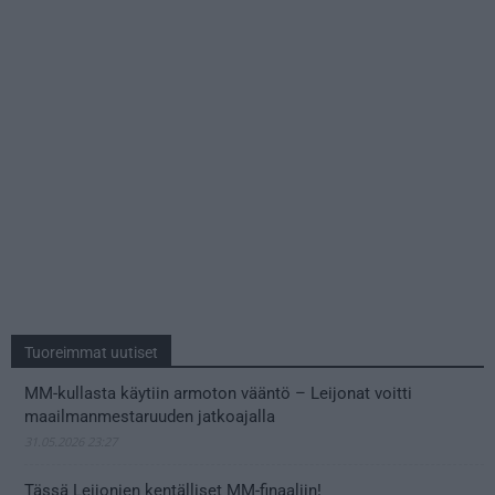
Tuoreimmat uutiset
MM-kullasta käytiin armoton vääntö – Leijonat voitti
maailmanmestaruuden jatkoajalla
31.05.2026 23:27
Tässä Leijonien kentälliset MM-finaaliin!