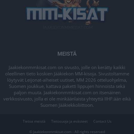
MEISTÄ
Jaakiekonmmkisat.com on sivusto, jolle on kerätty kaikki
oleellinen tieto koskien Jääkiekon MM-kisoja. Sivustoltamme
löytyvät Leijonat-aiheiset uutiset, MM 2026 otteluohjelma,
Suomen joukkue, kattava paketti lippujen hinnoista sekä
paljon muuta. Jaakiekonmmkisat.com on itsenäinen
verkkosivusto, jolla ei ole minkäänlaista yhteyttä IIHF:ään eikä
Suomen Jääkiekkoliittoon.
Tietoa meistä
Tietosuoja ja evästeet
Contact Us
© Jaakiekonmmkisat.com - All rights reserved