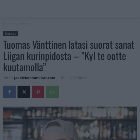
Koti
Uutiset
Uutiset
Tuomas Vänttinen latasi suorat sanat
Liigan kurinpidosta – ”Kyl te ootte
kuutamolla”
Tekijä
Jaakiekonmmkisat.com
-
16.11.2020 08:26