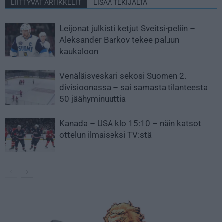
LIITTYVÄT ARTIKKELIT
LISÄÄ TEKIJÄLTÄ
Leijonat julkisti ketjut Sveitsi-peliin –
Aleksander Barkov tekee paluun
kaukaloon
Venäläisveskari sekosi Suomen 2.
divisioonassa – sai samasta tilanteesta
50 jäähyminuuttia
Kanada – USA klo 15:10 – näin katsot
ottelun ilmaiseksi TV:stä