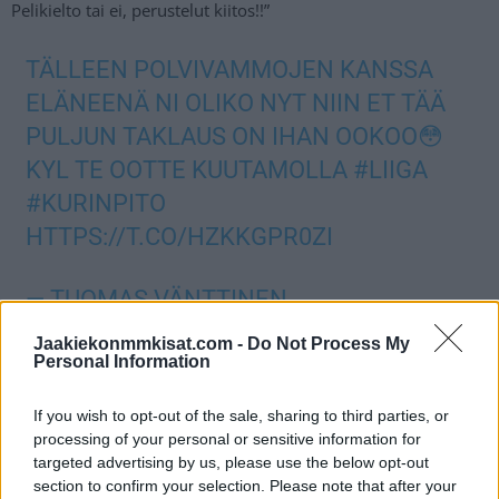
Pelikielto tai ei, perustelut kiitos!!”
TÄLLEEN POLVIVAMMOJEN KANSSA
ELÄNEENÄ NI OLIKO NYT NIIN ET TÄÄ
PULJUN TAKLAUS ON IHAN OOKOO😳
KYL TE OOTTE KUUTAMOLLA
#LIIGA
#KURINPITO
HTTPS://T.CO/HZKKGPR0ZI
— TUOMAS VÄNTTINEN
(@TUOMASVNTTINEN1)
NOVEMBER 15,
Jaakiekonmmkisat.com -
Do Not Process My
Personal Information
2020
If you wish to opt-out of the sale, sharing to third parties, or
Jos twiitti ei näy laitteellasi voit katsoa sen
Tuomas Vänttisen
processing of your personal or sensitive information for
Twitter-tililtä
.
targeted advertising by us, please use the below opt-out
section to confirm your selection. Please note that after your