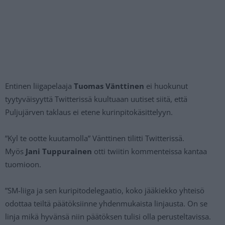
Entinen liigapelaaja
Tuomas Vänttinen
ei huokunut
tyytyväisyyttä Twitterissä kuultuaan uutiset siitä, että
Puljujärven taklaus ei etene kurinpitokäsittelyyn.
”Kyl te ootte kuutamolla” Vänttinen tilitti Twitterissä.
Myös
Jani Tuppurainen
otti twiitin kommenteissa kantaa
tuomioon.
”SM-liiga
ja sen kuripitodelegaatio, koko jääkiekko yhteisö
odottaa teiltä päätöksiinne yhdenmukaista linjausta. On se
linja mikä hyvänsä niin päätöksen tulisi olla perusteltavissa.