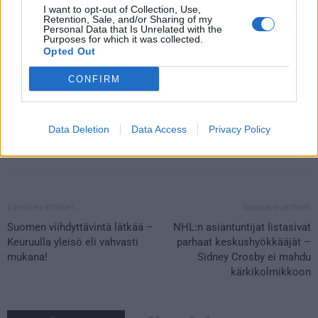
Twitter-tililtä
.
I want to opt-out of Collection, Use,
Retention, Sale, and/or Sharing of my
Personal Data that Is Unrelated with the
Lue myös:
Suomen viihdyttävintä lätkää – Keuruulla yleisö eli
Purposes for which it was collected.
Opted Out
vahvasti mukana!
CONFIRM
Data Deletion
Data Access
Privacy Policy
Edellinen artikkeli
Seuraava artikkeli
Suomen viihdyttävintä lätkää –
NHL:n asiantuntijat listasivat
Keuruulla yleisö eli vahvasti
parhaat keskushyökkääjät –
mukana!
Sidney Crosby ei mahdu
kärkikolmikkoon