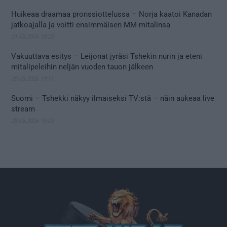
Huikeaa draamaa pronssiottelussa – Norja kaatoi Kanadan
jatkoajalla ja voitti ensimmäisen MM-mitalinsa
31.05.2026 18:25
Vakuuttava esitys – Leijonat jyräsi Tshekin nurin ja eteni
mitalipeleihin neljän vuoden tauon jälkeen
28.05.2026 19:11
Suomi – Tshekki näkyy ilmaiseksi TV:stä – näin aukeaa live
stream
28.05.2026 15:09