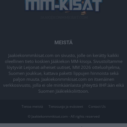
MEISTÄ
Jaakiekonmmkisat.com on sivusto, jolle on kerätty kaikki
oleellinen tieto koskien Jääkiekon MM-kisoja. Sivustoltamme
löytyvät Leijonat-aiheiset uutiset, MM 2026 otteluohjelma,
Suomen joukkue, kattava paketti lippujen hinnoista sekä
paljon muuta. Jaakiekonmmkisat.com on itsenäinen
verkkosivusto, jolla ei ole minkäänlaista yhteyttä IIHF:ään eikä
Suomen Jääkiekkoliittoon.
Tietoa meistä
Tietosuoja ja evästeet
Contact Us
© Jaakiekonmmkisat.com - All rights reserved