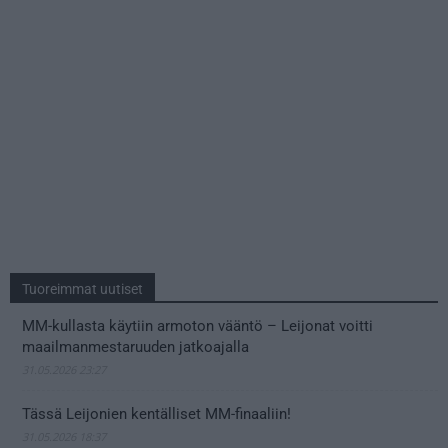
Tuoreimmat uutiset
MM-kullasta käytiin armoton vääntö – Leijonat voitti
maailmanmestaruuden jatkoajalla
31.05.2026 23:27
Tässä Leijonien kentälliset MM-finaaliin!
31.05.2026 18:37