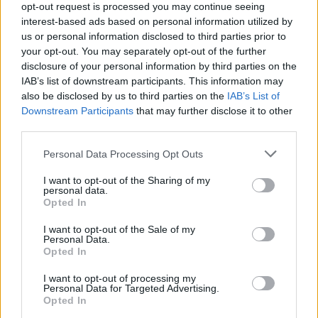
opt-out request is processed you may continue seeing
@SMLIIGA
JA SEN
interest-based ads based on personal information utilized by
KURIPITODELEGAATIO, KOKO
us or personal information disclosed to third parties prior to
JÄÄKIEKKO YHTEISÖ ODOTTAA TEILTÄ
your opt-out. You may separately opt-out of the further
disclosure of your personal information by third parties on the
PÄÄTÖKSIINNE YHDENMUKAISTA
IAB’s list of downstream participants. This information may
LINJAUSTA. ON SE LINJA MIKÄ
also be disclosed by us to third parties on the
IAB’s List of
Downstream Participants
that may further disclose it to other
HYVÄNSÄ NIIN PÄÄTÖKSEN TULISI
third parties.
OLLA PERUSTELTAVISSA. PELIKIELTO
Personal Data Processing Opt Outs
TAI EI, PERUSTELUT KIITOS!!
#LIIGA
#KURINPITO
I want to opt-out of the Sharing of my
personal data.
Opted In
— JANI TUPPURAINEN
I want to opt-out of the Sale of my
(@TUPPURAISALLU12)
NOVEMBER 16,
Personal Data.
Opted In
2020
I want to opt-out of processing my
Personal Data for Targeted Advertising.
Opted In
Jos twiitti ei näy laitteellasi voit katsoa sen
Jani Tuppuraisen