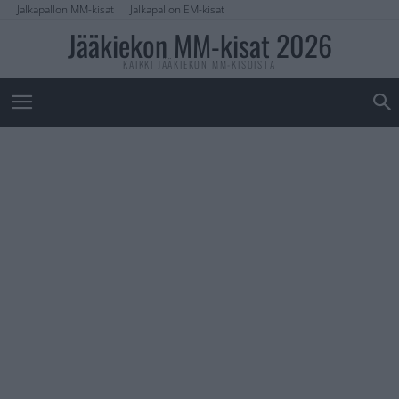
Jalkapallon MM-kisat
Jalkapallon EM-kisat
Jääkiekon MM-kisat 2026
KAIKKI JÄÄKIEKON MM-KISOISTA