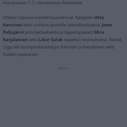
murskaavan 1-7 -vierasvoiton Raksilasta.
Ottelun lopussa tunteet kuumenivat. Kärppien
Otto
Karvinen
lensi suihkun puolelle laitataklauksesta,
Jesse
Puljujärvi
polvitaklauksesta ja tappelupukarit
Miro
Karjalainen
sekä
Libor Sulak
tappelun seurauksena. Näistä
Liiga otti kurinpitokäsittelyyn Karvisen ja Karjalaisen sekä
Sulakin tapaukset.
Mainos: