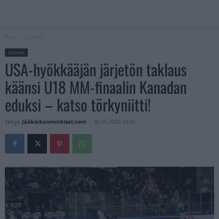
Koti
Uutiset
Uutiset
USA-hyökkääjän järjetön taklaus
käänsi U18 MM-finaalin Kanadan
eduksi – katso törkyniitti!
Tekijä
Jääkiekonmmkisat.com
-
06.05.2024 10:45