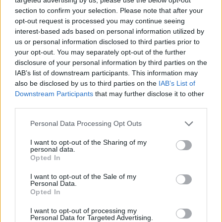
section to confirm your selection. Please note that after your
opt-out request is processed you may continue seeing
— La Première Ronde (@1ereronde)
May 5, 2024
interest-based ads based on personal information utilized by
us or personal information disclosed to third parties prior to
Jos video ei näy, voit katsoa sen
tästä
.
your opt-out. You may separately opt-out of the further
disclosure of your personal information by third parties on the
Katso myös:
Konsta Helenius säväytti – kisutteli komean
IAB’s list of downstream participants. This information may
rankkariosuman Ruotsin verkkoon
also be disclosed by us to third parties on the
IAB’s List of
Downstream Participants
that may further disclose it to other
third parties.
Personal Data Processing Opt Outs
I want to opt-out of the Sharing of my
personal data.
Opted In
I want to opt-out of the Sale of my
Personal Data.
Edellinen artikkeli
Seuraava artikkeli
Opted In
Tshekki julkaisi joukkueen MM-
Teemu Turunen pysyy Oulussa
I want to opt-out of processing my
kisoihin – mukana iso läjä
– allekirjoitti jatkosopimuksen
Personal Data for Targeted Advertising.