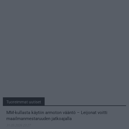
Tuoreimmat uutiset
MM-kullasta käytiin armoton vääntö – Leijonat voitti
maailmanmestaruuden jatkoajalla
31.05.2026 23:27