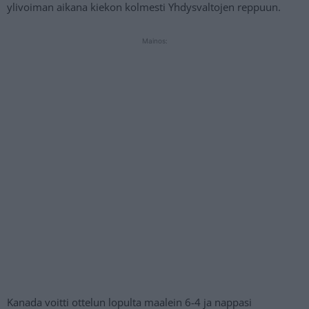
ylivoiman aikana kiekon kolmesti Yhdysvaltojen reppuun.
Mainos:
Kanada voitti ottelun lopulta maalein 6-4 ja nappasi