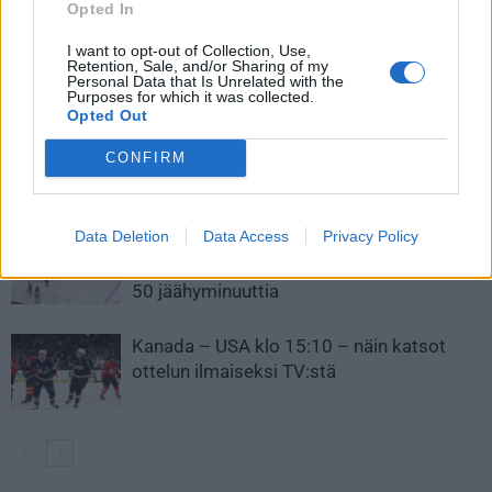
NHL-pelaajia
Kärppien kanssa
Opted In
I want to opt-out of Collection, Use,
Retention, Sale, and/or Sharing of my
LIITTYVÄT ARTIKKELIT
LISÄÄ TEKIJÄLTÄ
Personal Data that Is Unrelated with the
Purposes for which it was collected.
Opted Out
Leijonat julkisti ketjut Sveitsi-peliin –
Aleksander Barkov tekee paluun
CONFIRM
kaukaloon
Data Deletion
Data Access
Privacy Policy
Venäläisveskari sekosi Suomen 2.
divisioonassa – sai samasta tilanteesta
50 jäähyminuuttia
Kanada – USA klo 15:10 – näin katsot
ottelun ilmaiseksi TV:stä