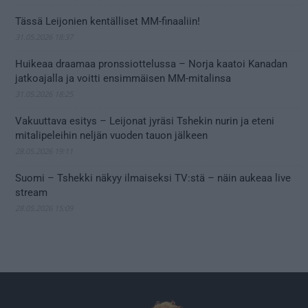
Tässä Leijonien kentälliset MM-finaaliin!
31.05.2026 18:37
Huikeaa draamaa pronssiottelussa – Norja kaatoi Kanadan
jatkoajalla ja voitti ensimmäisen MM-mitalinsa
31.05.2026 18:25
Vakuuttava esitys – Leijonat jyräsi Tshekin nurin ja eteni
mitalipeleihin neljän vuoden tauon jälkeen
28.05.2026 19:11
Suomi – Tshekki näkyy ilmaiseksi TV:stä – näin aukeaa live
stream
28.05.2026 15:09