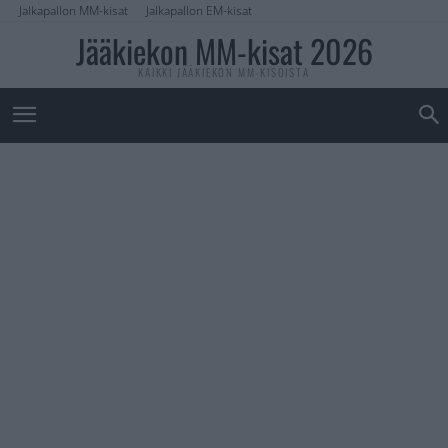
Jalkapallon MM-kisat
Jalkapallon EM-kisat
Jääkiekon MM-kisat 2026
KAIKKI JÄÄKIEKON MM-KISOISTA