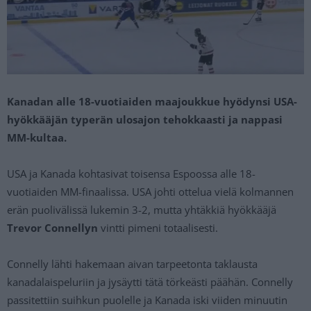
Kanadan alle 18-vuotiaiden maajoukkue hyödynsi USA-
hyökkääjän typerän ulosajon tehokkaasti ja nappasi
MM-kultaa.
USA ja Kanada kohtasivat toisensa Espoossa alle 18-
vuotiaiden MM-finaalissa. USA johti ottelua vielä kolmannen
erän puolivälissä lukemin 3-2, mutta yhtäkkiä hyökkääjä
Trevor Connellyn
vintti pimeni totaalisesti.
Connelly lähti hakemaan aivan tarpeetonta taklausta
kanadalaispeluriin ja jysäytti tätä törkeästi päähän. Connelly
passitettiin suihkun puolelle ja Kanada iski viiden minuutin