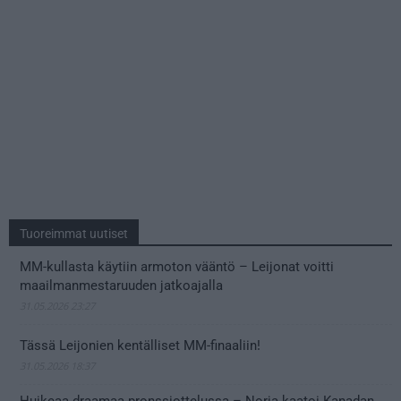
Tuoreimmat uutiset
MM-kullasta käytiin armoton vääntö – Leijonat voitti
maailmanmestaruuden jatkoajalla
31.05.2026 23:27
Tässä Leijonien kentälliset MM-finaaliin!
31.05.2026 18:37
Huikeaa draamaa pronssiottelussa – Norja kaatoi Kanadan