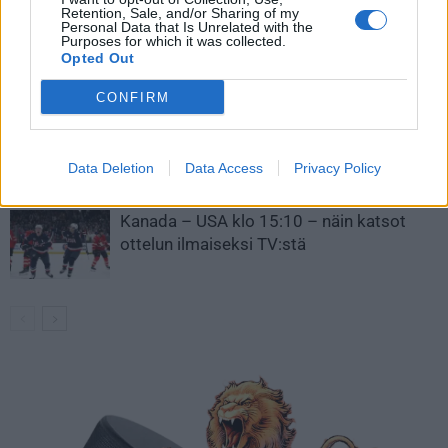
Retention, Sale, and/or Sharing of my
Personal Data that Is Unrelated with the
Leijonat julkisti ketjut Sveitsi-peliin –
Purposes for which it was collected.
Aleksander Barkov tekee paluun
Opted Out
kaukaloon
CONFIRM
Venäläisveskari sekosi Suomen 2.
divisioonassa – sai samasta tilanteesta
Data Deletion
Data Access
Privacy Policy
50 jäähyminuuttia
Kanada – USA klo 15:10 – näin katsot
ottelun ilmaiseksi TV:stä