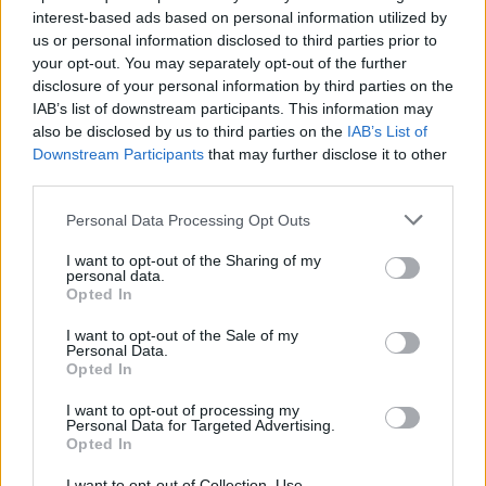
interest-based ads based on personal information utilized by
us or personal information disclosed to third parties prior to
your opt-out. You may separately opt-out of the further
disclosure of your personal information by third parties on the
IAB’s list of downstream participants. This information may
also be disclosed by us to third parties on the
IAB’s List of
Downstream Participants
that may further disclose it to other
third parties.
Personal Data Processing Opt Outs
I want to opt-out of the Sharing of my
personal data.
Opted In
Edellinen artikkeli
Seuraava artikkeli
I want to opt-out of the Sale of my
Tre Kronor lähtee haastamaan 4
4 Nations: Suomi – Ruotsi
Personal Data.
Nationsin suosikkeja – näillä
näkyy ilmaiseksi TV:stä | 15.2.
Opted In
ketjuilla Ruotsi harjoitteli
klo 20:00
I want to opt-out of processing my
Personal Data for Targeted Advertising.
Opted In
LIITTYVÄT ARTIKKELIT
LISÄÄ TEKIJÄLTÄ
I want to opt-out of Collection, Use,