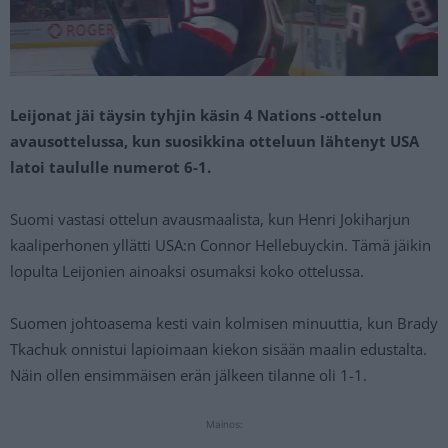
Leijonat jäi täysin tyhjin käsin 4 Nations -ottelun
avausottelussa, kun suosikkina otteluun lähtenyt USA
latoi taululle numerot 6-1.
Suomi vastasi ottelun avausmaalista, kun Henri Jokiharjun
kaaliperhonen yllätti USA:n Connor Hellebuyckin. Tämä jäikin
lopulta Leijonien ainoaksi osumaksi koko ottelussa.
Suomen johtoasema kesti vain kolmisen minuuttia, kun Brady
Tkachuk onnistui lapioimaan kiekon sisään maalin edustalta.
Näin ollen ensimmäisen erän jälkeen tilanne oli 1-1.
Mainos: