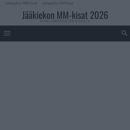
Jalkapallon MM-kisat
Jalkapallon EM-kisat
Jääkiekon MM-kisat 2026
KAIKKI JÄÄKIEKON MM-KISOISTA