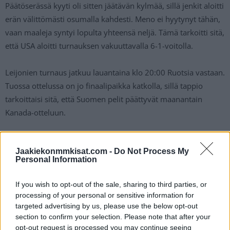
Päätöserässä kyyti oli sitten jäätävän kylmää, sillä jenkit aloitti
erän välittömästi osumalla kahdesti. Meno ei hyytynyt tähän,
vaan maaleja syntyi lopulta yhteensä neljä. Tämä tarkoitti sitä,
että USA aloitti turnauksen vakuuttavalla 6-1-voitolla.
Leijonien turnaus jatkuu lauantaina klo 20:00 Ruotsia vastaan.
Tuossa ottelussa on jo finaalipaikka katkolla, sillä tappio
tarkoittaisi sitä, että Suomen pelit päättyvät maanantain
Kanada-otteluun.
USA murskasi Leijonat
Jaakiekonmmkisat.com -
Do Not Process My
Personal Information
If you wish to opt-out of the sale, sharing to third parties, or
processing of your personal or sensitive information for
targeted advertising by us, please use the below opt-out
section to confirm your selection. Please note that after your
opt-out request is processed you may continue seeing