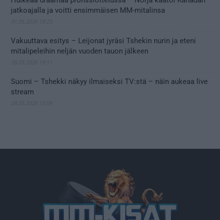
jatkoajalla ja voitti ensimmäisen MM-mitalinsa
31.05.2026 18:25
Vakuuttava esitys – Leijonat jyräsi Tshekin nurin ja eteni
mitalipeleihin neljän vuoden tauon jälkeen
28.05.2026 19:11
Suomi – Tshekki näkyy ilmaiseksi TV:stä – näin aukeaa live
stream
28.05.2026 15:09