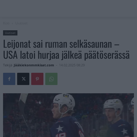
Koti
Uutiset
Uutiset
Leijonat sai ruman selkäsaunan –
USA latoi hurjaa jälkeä päätöserässä
Tekijä
Jääkiekonmmkisat.com
-
14.02.2025 08:29