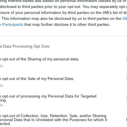
eing interest-based ads based on personal information utilized by us or
disclosed to third parties prior to your opt-out. You may separately opt-
losure of your personal information by third parties on the IAB’s list of
Suomi – USA näkyy ilmaiseksi
. This information may also be disclosed by us to third parties on the
IA
-
TV:stä – tässä live stream
Participants
that may further disclose it to other third parties.
18.05.2026 13:41
l Data Processing Opt Outs
o opt-out of the Sharing of my personal data.
In
o opt-out of the Sale of my Personal Data.
In
to opt-out of processing my Personal Data for Targeted
ing.
Jesse Puljujärvi saa lisää vastuuta
In
– tässä Leijonien kokoonpano
Unkari-otteluun!
o opt-out of Collection, Use, Retention, Sale, and/or Sharing
ersonal Data that Is Unrelated with the Purposes for which it
16.05.2026 14:34
lected.