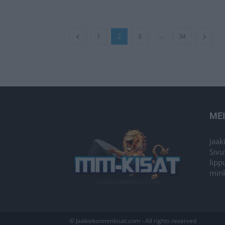
...
1
2
3
34
ME
Jaak
Sivu
lipp
mink
© Jaakiekonmmkisat.com - All rights reserved