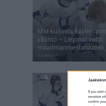
MM-kullasta käytiin ar
vääntö – Leijonat voitti
maailmanmestaruuden j
31.05.2026 23:27
Jaakieko
If you wish 
sensitive in
confirm you