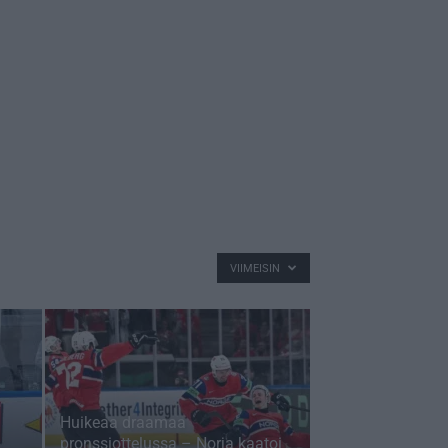
VIIMEISIN
Huikeaa draamaa
pronssiottelussa – Norja kaatoi