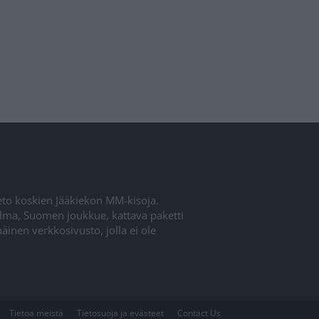
ieto koskien Jääkiekon MM-kisoja.
elma, Suomen joukkue, kattava paketti
inen verkkosivusto, jolla ei ole
Tietoa meistä
Tietosuoja ja evästeet
Contact Us