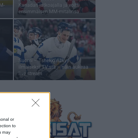
MM-
Kanadan jatkoajalla ja voitti
ensimmäisen MM-mitalinsa
Suomi – Tshekki näkyy
ilmaiseksi TV:stä – näin aukeaa
live stream
sonal or
ection to
ou may