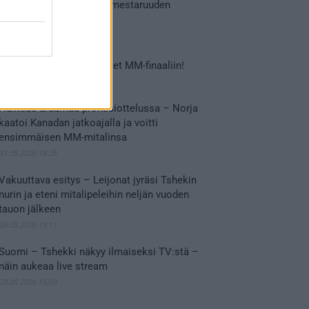
Leijonat voitti maailmanmestaruuden
jatkoajalla
31.05.2026 23:27
Tässä Leijonien kentälliset MM-finaaliin!
31.05.2026 18:37
Huikeaa draamaa pronssiottelussa – Norja
kaatoi Kanadan jatkoajalla ja voitti
ensimmäisen MM-mitalinsa
31.05.2026 18:25
Vakuuttava esitys – Leijonat jyräsi Tshekin
nurin ja eteni mitalipeleihin neljän vuoden
tauon jälkeen
28.05.2026 19:11
Suomi – Tshekki näkyy ilmaiseksi TV:stä –
näin aukeaa live stream
28.05.2026 15:09