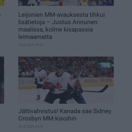
-
Leijonien MM-avauksesta tihkui
lisätietoja – Justus Annunen
maalissa, kolme kisapassia
leimaamatta
14.05.2026 15:54
Jättivahvistus! Kanada saa Sidney
Crosbyn MM-kisoihin
12.05.2026 22:09