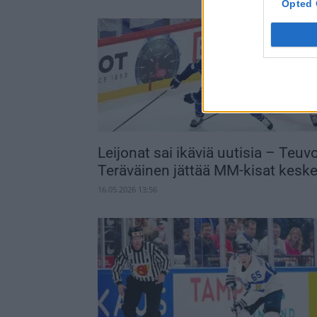
Opted 
Leijonat sai ikäviä uutisia – Teuv
Teräväinen jättää MM-kisat kesk
16.05.2026 13:56