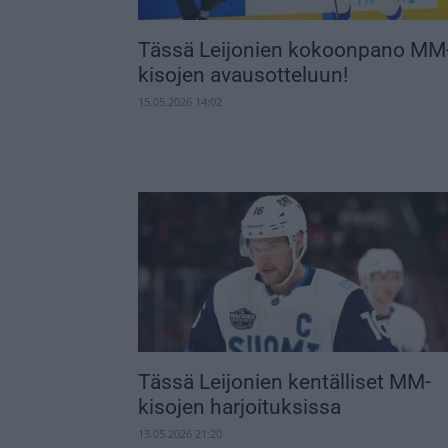
Tässä Leijonien kokoonpano MM
kisojen avausotteluun!
15.05.2026 14:02
Tässä Leijonien kentälliset MM-
kisojen harjoituksissa
13.05.2026 21:20