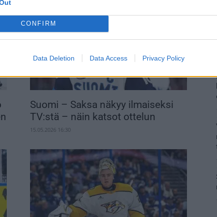
Out
CONFIRM
Data Deletion
Data Access
Privacy Policy
o
Suomi – Saksa näkyy ilmaiseksi
en
TV:stä – näin katsot ottelun
15.05.2026 16:30