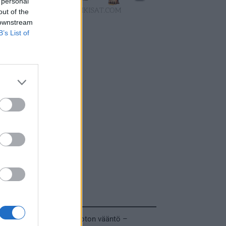
 personal
out of the
 downstream
B’s List of
Tuoreimmat uutiset
MM-kullasta käytiin armoton vääntö –