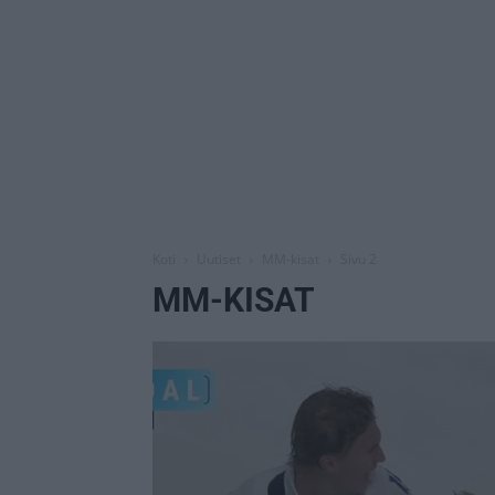
Koti
Uutiset
MM-kisat
Sivu 2
MM-KISAT