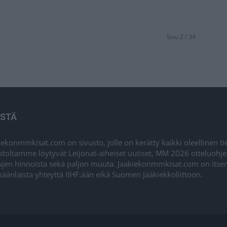
Sivu 2 / 34
ISTÄ
iekonmmkisat.com on sivusto, jolle on kerätty kaikki oleellinen t
stoltamme löytyvät Leijonat-aiheiset uutiset, MM 2026 otteluohj
ujen hinnoista sekä paljon muuta. Jaakiekonmmkisat.com on itsenä
äänlaista yhteyttä IIHF:ään eikä Suomen Jääkiekkoliittoon.