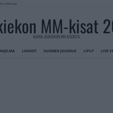
llon EM-kisat
kiekon MM-kisat 
KAIKKI JÄÄKIEKON MM-KISOISTA
OHJELMA
LOHKOT
SUOMEN JOUKKUE
LIPUT
LIVE 