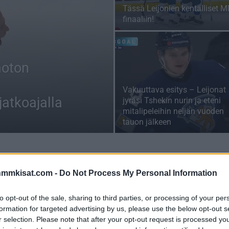
Tässä Leijonien kentälliset 
finaaliin!
moton
Vakuuttava esitys – Leijonat
atkoajalla
jyräsi Tshekin nurin ja eteni
mitalipeleihin neljän vuoden
tauon jälkeen
nmmkisat.com -
Do Not Process My Personal Information
to opt-out of the sale, sharing to third parties, or processing of your per
formation for targeted advertising by us, please use the below opt-out s
r selection. Please note that after your opt-out request is processed y