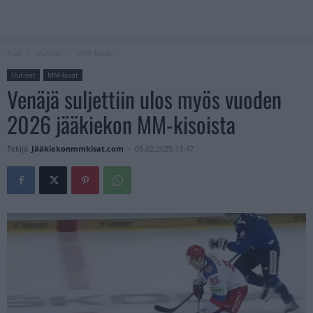
Koti
Uutiset
MM-kisat
Uutiset
MM-kisat
Venäjä suljettiin ulos myös vuoden
2026 jääkiekon MM-kisoista
Tekijä
Jääkiekonmmkisat.com
-
05.02.2025 11:47