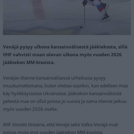
Venäjä pysyy ulkona kansainvälisestä jääkiekosta, sillä
IIHF vahvisti maan olevan ulkona myös vuoden 2026
jääkiekon MM-kisoista.
Venäjän tilanne kansainvälisessä urheilussa pysyy
muuttumattomana, kuten olettaa sopiikin, kun edelleen maa
käy hyökkäyssotaa Ukrainassa. Jääkiekon kansainvälisistä
peleistä maa on ollut poissa jo vuosia ja sama tilanne jatkuu
myös vuoden 2026 osalta.
IIHF ilmoitti tiistaina, että Venäjä sekä Valko-Venäjä ovat
poissa myös ensi vuoden jääkiekon MM-kisoista.