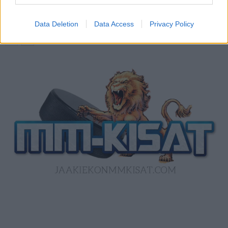
Norja kaatoi Kanadan jatkoajalla ja voitti
ensimmäisen MM-mitalinsa
Data Deletion
Data Access
Privacy Policy