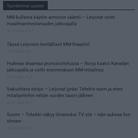
Tuoreimmat uutiset
MM-kullasta käytiin armoton vääntö – Leijonat voitti
maailmanmestaruuden jatkoajalla
31.05.2026 23:27
Tässä Leijonien kentälliset MM-finaaliin!
31.05.2026 18:37
Huikeaa draamaa pronssiottelussa – Norja kaatoi Kanadan
jatkoajalla ja voitti ensimmäisen MM-mitalinsa
31.05.2026 18:25
Vakuuttava esitys – Leijonat jyräsi Tshekin nurin ja eteni
mitalipeleihin neljän vuoden tauon jälkeen
28.05.2026 19:11
Suomi – Tshekki näkyy ilmaiseksi TV:stä – näin aukeaa live
stream
28.05.2026 15:09