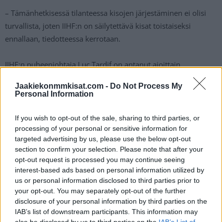
– Tämänhetkisessä tilanteessa kisojen järjestäminen ei olisi
turvallista, joten IIHF:n on säilytettävä kisat toistaiseksi
ennallaan, tiedotteessa kerrotaan.
IIHF:n puheenjohtaja Luc Tardif on antanut ajoittain
poikkeuksellisia Venäjää myötäileviä lausuntoja, joten siltä
Jaakiekonmmkisat.com -
Do Not Process My
osin tiedotteen sanamuodot eivät tule yllätyksenä. Kuitenkin
Personal Information
paine muiden suunnalta on niin vahva, ettei Venäjää haluta
nykyisessä tilanteessa mukaan, joten IIHF:llä ei ole muuta
If you wish to opt-out of the sale, sharing to third parties, or
vaihtoehtoa kuin jatkaa nykyistä kieltoa viime vuosien tapaan.
processing of your personal or sensitive information for
targeted advertising by us, please use the below opt-out
section to confirm your selection. Please note that after your
opt-out request is processed you may continue seeing
interest-based ads based on personal information utilized by
us or personal information disclosed to third parties prior to
your opt-out. You may separately opt-out of the further
disclosure of your personal information by third parties on the
IAB’s list of downstream participants. This information may