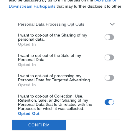
also be disclosed by us to third parties on the
IAB’s List of
Downstream Participants
that may further disclose it to other
Edellinen artikkeli
Seuraava artikkeli
third parties.
MTV: Jokerit hankki entisen
Ruotsin EHT: Sveitsi – Suomi
Liigan kulttipelaajan –
näkyy ilmaiseksi TV:stä
Personal Data Processing Opt Outs
aiheuttanut urallaan myös
kohuja
I want to opt-out of the Sharing of my
personal data.
Opted In
LIITTYVÄT ARTIKKELIT
LISÄÄ TEKIJÄLTÄ
I want to opt-out of the Sale of my
Personal Data.
Opted In
MM-kullasta käytiin armoton vääntö –
Leijonat voitti maailmanmestaruuden
I want to opt-out of processing my
Personal Data for Targeted Advertising.
jatkoajalla
Opted In
I want to opt-out of Collection, Use,
Tässä Leijonien kentälliset MM-finaaliin!
Retention, Sale, and/or Sharing of my
Personal Data that Is Unrelated with the
Purposes for which it was collected.
Opted Out
CONFIRM
Huikeaa draamaa pronssiottelussa –