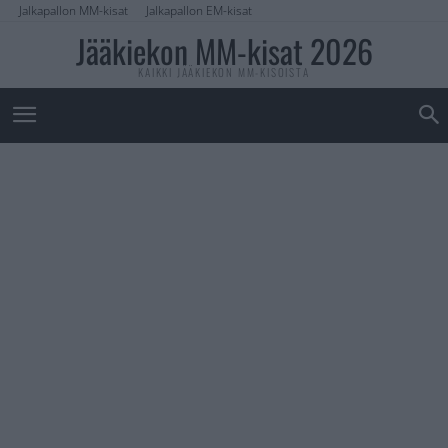
Jalkapallon MM-kisat
Jalkapallon EM-kisat
Jääkiekon MM-kisat 2026
KAIKKI JÄÄKIEKON MM-KISOISTA