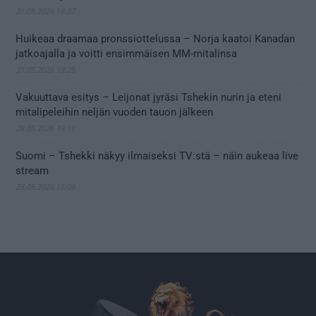
31.05.2026 18:37
Huikeaa draamaa pronssiottelussa – Norja kaatoi Kanadan
jatkoajalla ja voitti ensimmäisen MM-mitalinsa
31.05.2026 18:25
Vakuuttava esitys – Leijonat jyräsi Tshekin nurin ja eteni
mitalipeleihin neljän vuoden tauon jälkeen
28.05.2026 19:11
Suomi – Tshekki näkyy ilmaiseksi TV:stä – näin aukeaa live
stream
28.05.2026 15:09