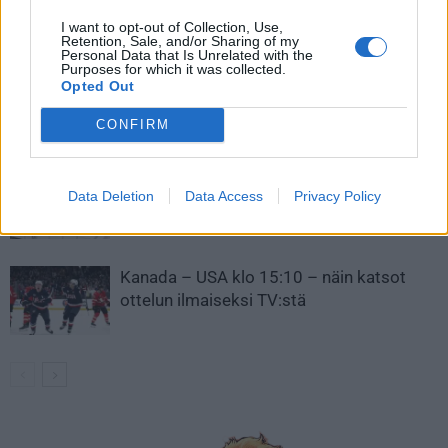
I want to opt-out of Collection, Use,
LIITTYVÄT ARTIKKELIT
LISÄÄ TEKIJÄLTÄ
Retention, Sale, and/or Sharing of my
Personal Data that Is Unrelated with the
Purposes for which it was collected.
Leijonat julkisti ketjut Sveitsi-peliin –
Opted Out
Aleksander Barkov tekee paluun
CONFIRM
kaukaloon
Venäläisveskari sekosi Suomen 2.
Data Deletion
Data Access
Privacy Policy
divisioonassa – sai samasta tilanteesta
50 jäähyminuuttia
Kanada – USA klo 15:10 – näin katsot
ottelun ilmaiseksi TV:stä