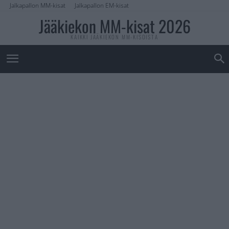
Jalkapallon MM-kisat
Jalkapallon EM-kisat
Jääkiekon MM-kisat 2026
KAIKKI JÄÄKIEKON MM-KISOISTA