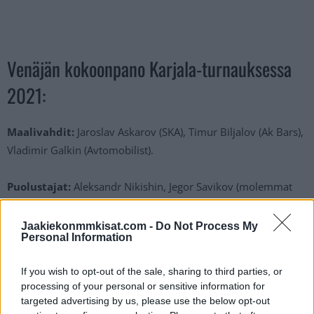
Venäjän kokoonpano Karjala-turnauksessa
2021:
Maalivahdit:
Jaroslav Askarov (SKA), Timur Biljalov (Ak Bars),
Vladimir Galkin (Avtomobilist).
Puolustajat:
Aleksandr Nikishin, Jegor Savikov (molemmat
Spartak), Sergei Telegin (Traktor), Shakir Mukhamadullin
(Salavat Julajev), Kirill Kirsanov, Arsenij Koromjslov, Nikita
Jaakiekonmmkisat.com -
Do Not Process My
Personal Information
Smirnov (molemmat SKA), Semjon Tshistjakov (Avangard),
Nikita Novikov (Dinamo Moskova), Vladimir Grudinin (TsSKA).
If you wish to opt-out of the sale, sharing to third parties, or
processing of your personal or sensitive information for
Hyökkääjät:
Davnil Bashkirov (Salavat Julajev), Artjom
targeted advertising by us, please use the below opt-out
Galimov, Dmitri Voronkov, Ilja Safonov (molemmat Ak Bars),