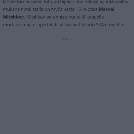
lähtee turnaukseen tuttuun tapaan nuorekkaalla joukkueella,
mukana nimilistalla on myös vasta 16-vuotias
Matvei
Mitshkov
. Mitshkov on onnistunut tällä kaudella
murtautumaan supertähtiä vilisevän Pietarin SKA:n riveihin.
Mainos: