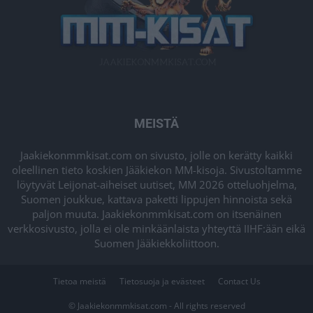
MEISTÄ
Jaakiekonmmkisat.com on sivusto, jolle on kerätty kaikki
oleellinen tieto koskien Jääkiekon MM-kisoja. Sivustoltamme
löytyvät Leijonat-aiheiset uutiset, MM 2026 otteluohjelma,
Suomen joukkue, kattava paketti lippujen hinnoista sekä
paljon muuta. Jaakiekonmmkisat.com on itsenäinen
verkkosivusto, jolla ei ole minkäänlaista yhteyttä IIHF:ään eikä
Suomen Jääkiekkoliittoon.
Tietoa meistä
Tietosuoja ja evästeet
Contact Us
© Jaakiekonmmkisat.com - All rights reserved