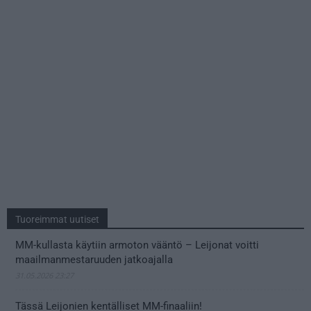
Tuoreimmat uutiset
MM-kullasta käytiin armoton vääntö – Leijonat voitti
maailmanmestaruuden jatkoajalla
31.05.2026 23:27
Tässä Leijonien kentälliset MM-finaaliin!