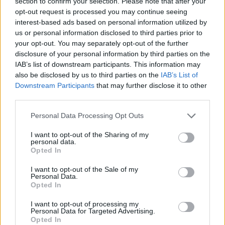
section to confirm your selection. Please note that after your
opt-out request is processed you may continue seeing
Dmitri Rashevski, Ivan Didkovski (molemmat Dinamo
interest-based ads based on personal information utilized by
Moskova), Nikita Tertyshni (Traktor), Nikita Tshibrikov, Fjodor
us or personal information disclosed to third parties prior to
Svetshkov, Marat Khusnutdinov, Matvei Mitshkov (molemmat
your opt-out. You may separately opt-out of the further
SKA), Ilja Fedotov (Torpedo), Nikita Guslistov (Severstal), Pavel
disclosure of your personal information by third parties on the
IAB’s list of downstream participants. This information may
Tjutnev (Lokomotiv), Vasili Ponomarjov (Spartak).
also be disclosed by us to third parties on the
IAB’s List of
Downstream Participants
that may further disclose it to other
third parties.
Personal Data Processing Opt Outs
I want to opt-out of the Sharing of my
personal data.
Opted In
I want to opt-out of the Sale of my
Edellinen artikkeli
Seuraava artikkeli
Personal Data.
Opted In
Saadaanko NHL:ään jälleen
Maailmanmestari Sami Lepistö
uusi suomalainen? Kasper
jatkaa uraansa Luulajassa
I want to opt-out of processing my
Björkqvistin debyytti lähellä
Personal Data for Targeted Advertising.
Opted In