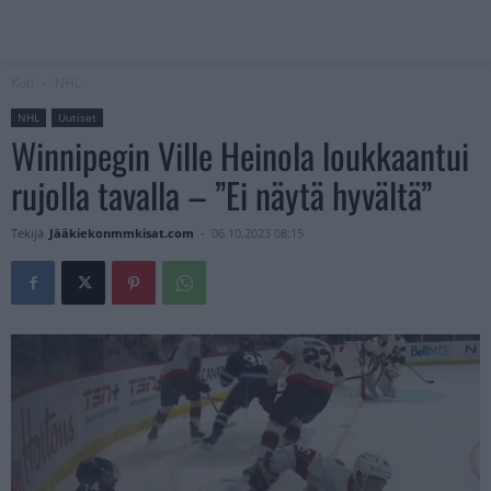
Koti
NHL
NHL
Uutiset
Winnipegin Ville Heinola loukkaantui
rujolla tavalla – ”Ei näytä hyvältä”
Tekijä
Jääkiekonmmkisat.com
-
06.10.2023 08:15