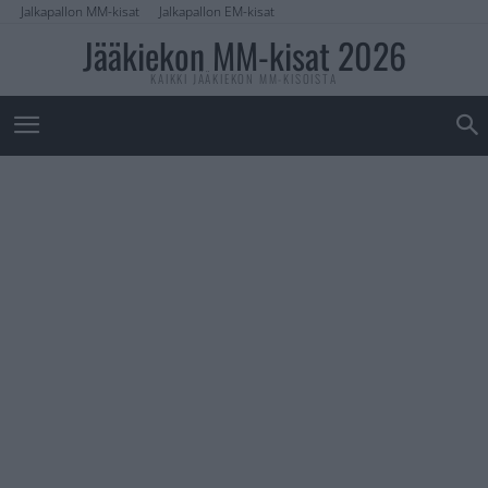
Jalkapallon MM-kisat
Jalkapallon EM-kisat
Jääkiekon MM-kisat 2026
KAIKKI JÄÄKIEKON MM-KISOISTA