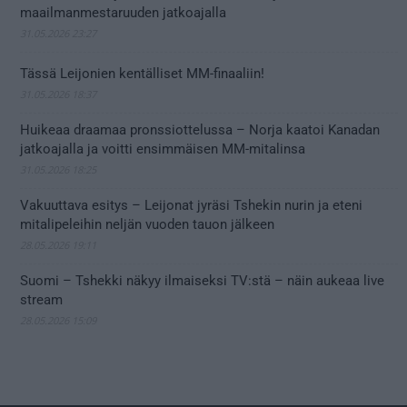
maailmanmestaruuden jatkoajalla
31.05.2026 23:27
Tässä Leijonien kentälliset MM-finaaliin!
31.05.2026 18:37
Huikeaa draamaa pronssiottelussa – Norja kaatoi Kanadan
jatkoajalla ja voitti ensimmäisen MM-mitalinsa
31.05.2026 18:25
Vakuuttava esitys – Leijonat jyräsi Tshekin nurin ja eteni
mitalipeleihin neljän vuoden tauon jälkeen
28.05.2026 19:11
Suomi – Tshekki näkyy ilmaiseksi TV:stä – näin aukeaa live
stream
28.05.2026 15:09