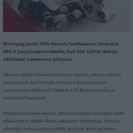
Winnipeg Jetsin Ville Heinola loukkaantui torstaina
NHL:n harjoituskierroksella, kun hän taittoi ikävän
näköisesti vasemman jalkansa.
Tilanne nähtiin Ottawa Senatorsia vastaan pelatun ottelun
avauserässä, kun Heinola törmäsi kulmassa varsin
vaarattoman näköisesti Ottawan Erik Brännströmiin ja
molemmat kaatuivat.
Hidastus kuitenkin kertoo, että suomalaispuolustajan vasen
nilkka taittui todella ilkeän näköisesti tilanteessa. Heinola
talutettiin pukusuojan puolelle, eikä hän enää palannut