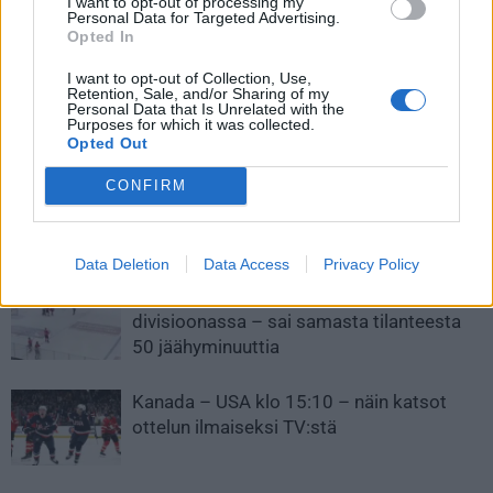
I want to opt-out of processing my
tuhojaan – Kaapo Kakko
rankkarissa – Marc-Andre
Personal Data for Targeted Advertising.
kihautti komean osuman
Fleury vetäisi tylysti jalat alta
Opted In
Bostonin verkkoon
I want to opt-out of Collection, Use,
Retention, Sale, and/or Sharing of my
Personal Data that Is Unrelated with the
Purposes for which it was collected.
LIITTYVÄT ARTIKKELIT
LISÄÄ TEKIJÄLTÄ
Opted Out
CONFIRM
Leijonat julkisti ketjut Sveitsi-peliin –
Aleksander Barkov tekee paluun
kaukaloon
Data Deletion
Data Access
Privacy Policy
Venäläisveskari sekosi Suomen 2.
divisioonassa – sai samasta tilanteesta
50 jäähyminuuttia
Kanada – USA klo 15:10 – näin katsot
ottelun ilmaiseksi TV:stä