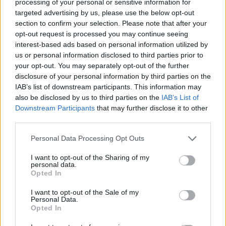
#JETS
TUNNEL AFTER HIS COLLISION
processing of your personal or sensitive information for
targeted advertising by us, please use the below opt-out
WITH ERIK BRANNSTROM.
#SENS
section to confirm your selection. Please note that after your
#GOSENSGO
opt-out request is processed you may continue seeing
PIC.TWITTER.COM/CNMBLPVB0G
interest-based ads based on personal information utilized by
us or personal information disclosed to third parties prior to
your opt-out. You may separately opt-out of the further
— Pesky Sickos (@PeskySickos)
October 6, 2023
disclosure of your personal information by third parties on the
IAB’s list of downstream participants. This information may
also be disclosed by us to third parties on the
IAB’s List of
Mikäli video ei näy, voit katsoa sen
X:ssä
.
Downstream Participants
that may further disclose it to other
third parties.
Personal Data Processing Opt Outs
I want to opt-out of the Sharing of my
personal data.
Opted In
I want to opt-out of the Sale of my
Personal Data.
Edellinen artikkeli
Seuraava artikkeli
Opted In
Terävä rannepiiska teki
Connor Bedard yritti kikkailla