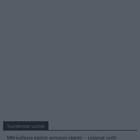
Tuoreimmat uutiset
MM-kullasta käytiin armoton vääntö – Leijonat voitti