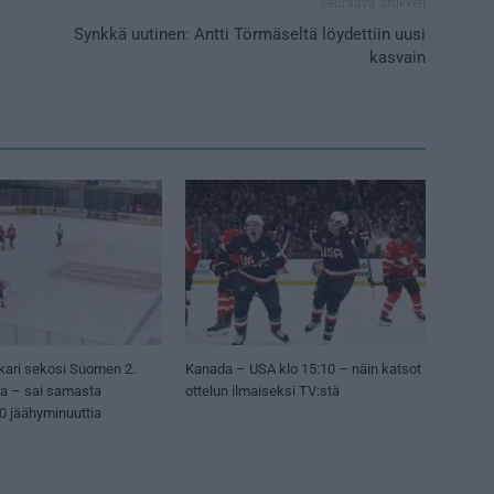
Seuraava artikkeli
Synkkä uutinen: Antti Törmäseltä löydettiin uusi
kasvain
kari sekosi Suomen 2.
Kanada – USA klo 15:10 – näin katsot
sa – sai samasta
ottelun ilmaiseksi TV:stä
50 jäähyminuuttia