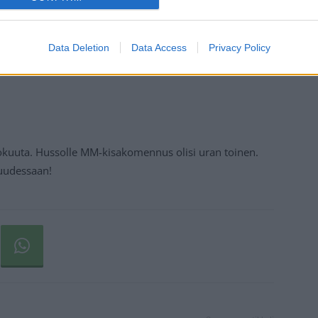
Data Deletion
Data Access
Privacy Policy
okuuta. Hussolle MM-kisakomennus olisi uran toinen.
uudessaan!