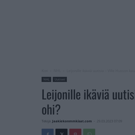
Koti
NHL
Leijonille ikäviä uutisia – Ville Husson kau
NHL
Uutiset
Leijonille ikäviä uuti
ohi?
Tekijä
Jaakiekonmmkisat.com
-
29.03.2023 07:09