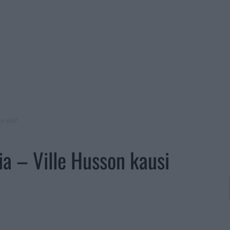
si ohi?
sia – Ville Husson kausi