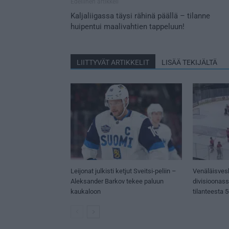
Edellinen artikkeli
Kaljaliigassa täysi rähinä päällä – tilanne
huipentui maalivahtien tappeluun!
LIITTYVÄT ARTIKKELIT
LISÄÄ TEKIJÄLTÄ
Leijonat julkisti ketjut Sveitsi-peliin –
Venäläisves
Aleksander Barkov tekee paluun
divisioonas
kaukaloon
tilanteesta 