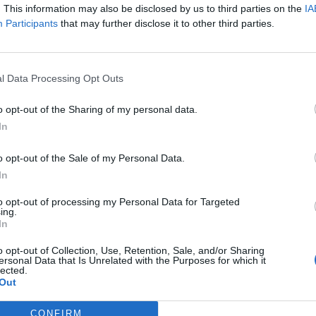
. This information may also be disclosed by us to third parties on the
IA
Participants
that may further disclose it to other third parties.
si vahva ehdokas Leijonien maalivahdiksi MM-
in mahdollista, että loukkaantuminen päättää
reissun.
l Data Processing Opt Outs
usso
on ottanut suurta roolia joukkueensa maalilla ja
o opt-out of the Sharing of my personal data.
storjuja on pelannut kuluvalla kaudella 51 ottelua ja
In
a kiekot Husso on napsinut kiinni 89,9 % varmuudella.
o opt-out of the Sale of my Personal Data.
In
alonden
mukaan
alavartalovammasta kärsivän Husson
kertoi joukkueen lehdistötilaisuudessa, että Husson
to opt-out of processing my Personal Data for Targeted
ing.
jolloin ratkeaa, onko vamma kauden päättävä.
In
o opt-out of Collection, Use, Retention, Sale, and/or Sharing
Mainos:
ersonal Data that Is Unrelated with the Purposes for which it
lected.
Out
CONFIRM