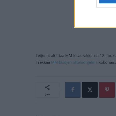
Leijonat aloittaa MM-kisaurakkansa 12. touk
Tsekkaa
MM-kisojen otteluohjelma
kokonais
Jaa