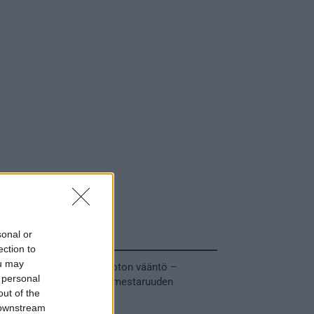
sonal or
Tuoreimmat uutiset
ection to
ou may
MM-kullasta käytiin armoton vääntö –
 personal
Leijonat voitti maailmanmestaruuden
out of the
jatkoajalla
 downstream
31.05.2026 23:27