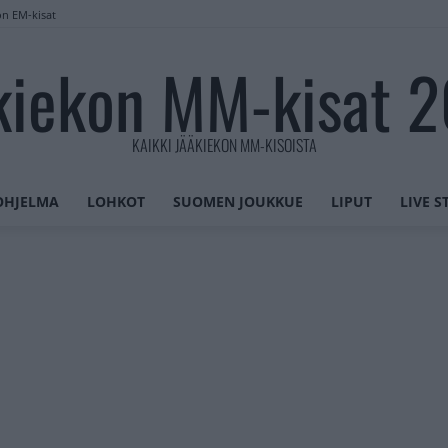
on EM-kisat
kiekon MM-kisat 
KAIKKI JÄÄKIEKON MM-KISOISTA
OHJELMA
LOHKOT
SUOMEN JOUKKUE
LIPUT
LIVE 