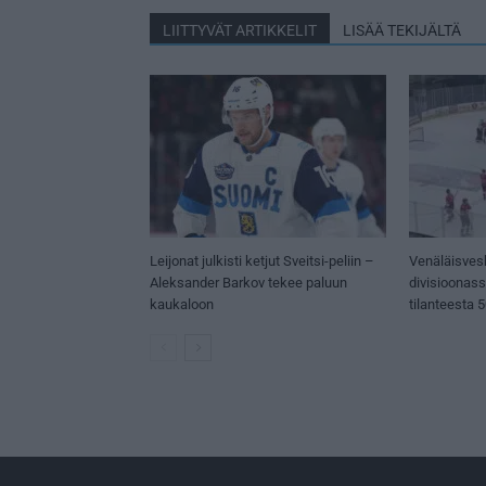
LIITTYVÄT ARTIKKELIT
LISÄÄ TEKIJÄLTÄ
Leijonat julkisti ketjut Sveitsi-peliin –
Venäläisves
Aleksander Barkov tekee paluun
divisioonas
kaukaloon
tilanteesta 