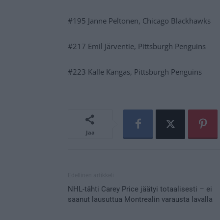
#195 Janne Peltonen, Chicago Blackhawks
#217 Emil Järventie, Pittsburgh Penguins
#223 Kalle Kangas, Pittsburgh Penguins
Jaa
Edellinen artikkeli
NHL-tähti Carey Price jäätyi totaalisesti – ei
saanut lausuttua Montrealin varausta lavalla