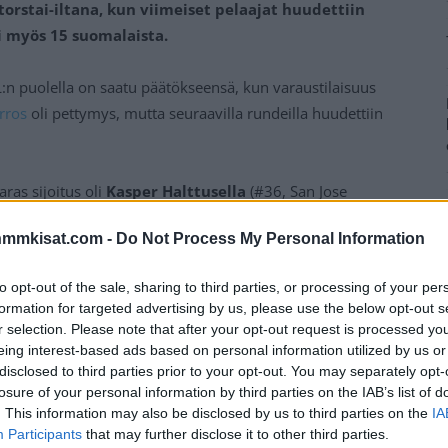
torstai-iltana, kun viimeiset pelaajat huudettiin
 myös 15 suomalaista.
:n puolella on saatu päätökseensä, kun varaustilaisuus
rros
oli pettymys, mutta seuraavilla rundeilla huudettiin
ras sijoitus oli
Kasper Halttusella
(#36, San Jose
a #223 huudettu
Kalle Kangas
, jonka nappasi Pittsburgh
nmmkisat.com -
Do Not Process My Personal Information
to opt-out of the sale, sharing to third parties, or processing of your per
Mainos:
formation for targeted advertising by us, please use the below opt-out s
r selection. Please note that after your opt-out request is processed y
eing interest-based ads based on personal information utilized by us or
disclosed to third parties prior to your opt-out. You may separately opt-
losure of your personal information by third parties on the IAB’s list of
. This information may also be disclosed by us to third parties on the
IA
Participants
that may further disclose it to other third parties.