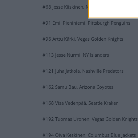
#68 Jesse Kiiskinen, Nashville Predators
#91 Emil Pieniniemi, Pittsburgh Penguins
#96 Arttu Kärki, Vegas Golden Knights
#113 Jesse Nurmi, NY Islanders
#121 Juha Jatkola, Nashville Predators
#162 Samu Bau, Arizona Coyotes
#168 Visa Vedenpää, Seattle Kraken
#192 Tuomas Uronen, Vegas Golden Knights
#194 Oiva Keskinen, Columbus Blue Jackets