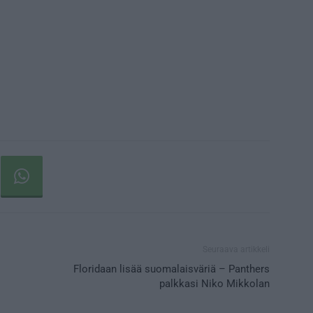
Seuraava artikkeli
Floridaan lisää suomalaisväriä – Panthers
palkkasi Niko Mikkolan