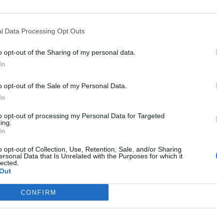
l Data Processing Opt Outs
o opt-out of the Sharing of my personal data.
In
lurien nappaamisessa, sillä se otti riveihinsä yhteensä
uolestaan nappasivat kaksi ja loput menivät yksittäisiin
o opt-out of the Sale of my Personal Data.
seuroja oli siis 11.
In
to opt-out of processing my Personal Data for Targeted
HL:ään:
ing.
In
o opt-out of Collection, Use, Retention, Sale, and/or Sharing
ersonal Data that Is Unrelated with the Purposes for which it
lected.
Out
CONFIRM