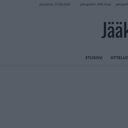
Jalkapallon MM-kisat
Jalkapal
perjantai, 07.08.2026
Jää
ETUSIVU
OTTELU