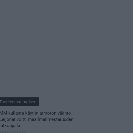
Tuoreimmat uutiset
MM-kullasta käytiin armoton vääntö –
Leijonat voitti maailmanmestaruuden
jatkoajalla
31.05.2026 23:27