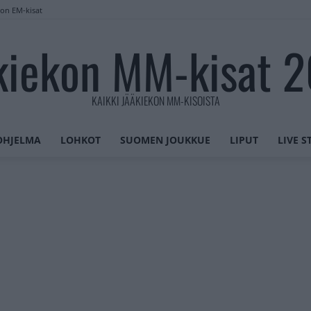
lon EM-kisat
kiekon MM-kisat 
KAIKKI JÄÄKIEKON MM-KISOISTA
OHJELMA
LOHKOT
SUOMEN JOUKKUE
LIPUT
LIVE 