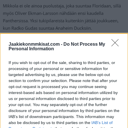
Mikkola ei ole ainoa puolustaja, joka suuntaa Floridaan, sillä
myös Oliver Ekman-Larsson nähdään ensi kaudella
Panthersissa. Yksi tukipilareista kuitenkin jättää joukkueen,
kun Radko Gudas suuntaa Anaheim Ducksiin.
Panthers palkkasi lisää suomalaisväriä
Jaakiekonmmkisat.com -
Do Not Process My
Personal Information
https://twitter.com/FlaPanthers/status/16752166413641973
If you wish to opt-out of the sale, sharing to third parties, or
76
processing of your personal or sensitive information for
targeted advertising by us, please use the below opt-out
Jos twiitti ei näy, voit katsoa sen
tästä
.
section to confirm your selection. Please note that after your
opt-out request is processed you may continue seeing
interest-based ads based on personal information utilized by
us or personal information disclosed to third parties prior to
your opt-out. You may separately opt-out of the further
disclosure of your personal information by third parties on the
IAB’s list of downstream participants. This information may
also be disclosed by us to third parties on the
IAB’s List of