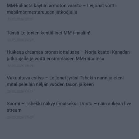
MM-kullasta käytiin armoton vääntö – Leijonat voitti
maailmanmestaruuden jatkoajalla
31.05.2026 23:27
Tässä Leijonien kentälliset MM-finaaliin!
31.05.2026 18:37
Huikeaa draamaa pronssiottelussa – Norja kaatoi Kanadan
jatkoajalla ja voitti ensimmäisen MM-mitalinsa
31.05.2026 18:25
Vakuuttava esitys – Leijonat jyräsi Tshekin nurin ja eteni
mitalipeleihin neljän vuoden tauon jälkeen
28.05.2026 19:11
Suomi – Tshekki näkyy ilmaiseksi TV:stä – näin aukeaa live
stream
28.05.2026 15:09