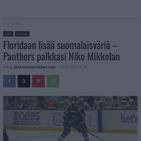
Koti
NHL
NHL
Uutiset
Floridaan lisää suomalaisväriä –
Panthers palkkasi Niko Mikkolan
Tekijä
Jääkiekonmmkisat.com
-
01.07.2023 22:40