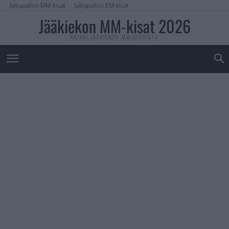
Jalkapallon MM-kisat
Jalkapallon EM-kisat
Jääkiekon MM-kisat 2026
KAIKKI JÄÄKIEKON MM-KISOISTA