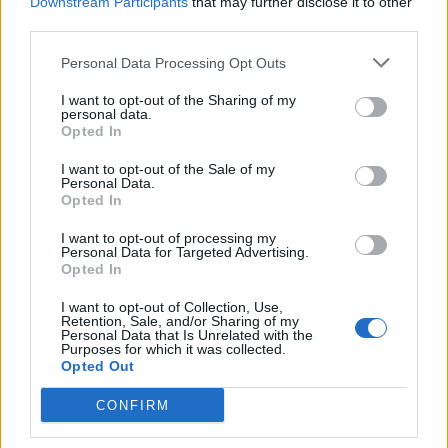
Downstream Participants
that may further disclose it to other
third parties.
Edellinen artikkeli
Seuraava artikkeli
15 suomalaista varattiin
Antti Raanta jatkosopimukseen
Personal Data Processing Opt Outs
NHL:ään – katso koko lista
Carolina Hurricanesin kanssa
I want to opt-out of the Sharing of my
personal data.
Opted In
LIITTYVÄT ARTIKKELIT
LISÄÄ TEKIJÄLTÄ
I want to opt-out of the Sale of my
Personal Data.
Leijonat julkisti ketjut Sveitsi-peliin –
Opted In
Aleksander Barkov tekee paluun
I want to opt-out of processing my
kaukaloon
Personal Data for Targeted Advertising.
Opted In
Venäläisveskari sekosi Suomen 2.
I want to opt-out of Collection, Use,
divisioonassa – sai samasta tilanteesta
Retention, Sale, and/or Sharing of my
Personal Data that Is Unrelated with the
50 jäähyminuuttia
Purposes for which it was collected.
Opted Out
Kanada – USA klo 15:10 – näin katsot
CONFIRM
ottelun ilmaiseksi TV:stä