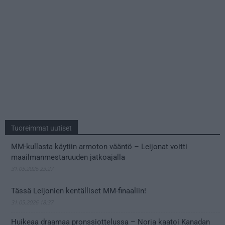
Tuoreimmat uutiset
MM-kullasta käytiin armoton vääntö – Leijonat voitti
maailmanmestaruuden jatkoajalla
31.05.2026 23:27
Tässä Leijonien kentälliset MM-finaaliin!
31.05.2026 18:37
Huikeaa draamaa pronssiottelussa – Norja kaatoi Kanadan