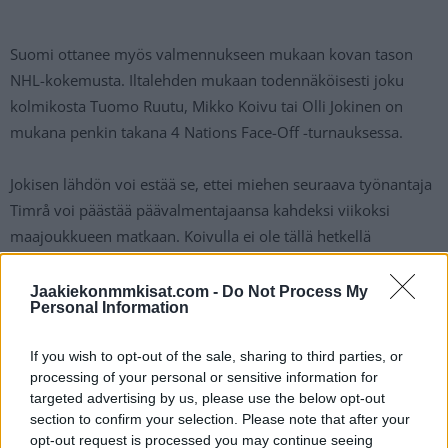
Suomi ottanee myös valmennukseen mukaan kovan tason
NHL-kokemusta. Iltalehden mukaan todennäköisesti joku
kolmikosta Tuomo Ruutu, Mikko Koivu tai Olli Jokinen on
mukana penkin takana 4 Nations Face-Off -turnauksessa.
Jokisen lähdön voi estää se, ettei miehen seuraava työnantaja
Timrå voi päästää päävalmentajaansa kahdeksi viikoksi
maajoukkueen matkaan. Koivulla ei ole tällä hetkellä
seurasidonnaisuuksia, kun taas Ruutu puolestaan kuuluu
Florida Panthersin valmennustiimiin.
Jaakiekonmmkisat.com -
Do Not Process My
Personal Information
Päävalmentaja Antti Pennasen pysyvään valmennustiimiin
If you wish to opt-out of the sale, sharing to third parties, or
Leijonissa kuuluvat ensi kaudella Jussi Tapola, Mikko Manner
processing of your personal or sensitive information for
ja maalivahtivalmentaja Aki Näykki. Videovalmentajien
targeted advertising by us, please use the below opt-out
roolissa ovat Jukka Varmanen ja Lauri Merikivi.
section to confirm your selection. Please note that after your
opt-out request is processed you may continue seeing