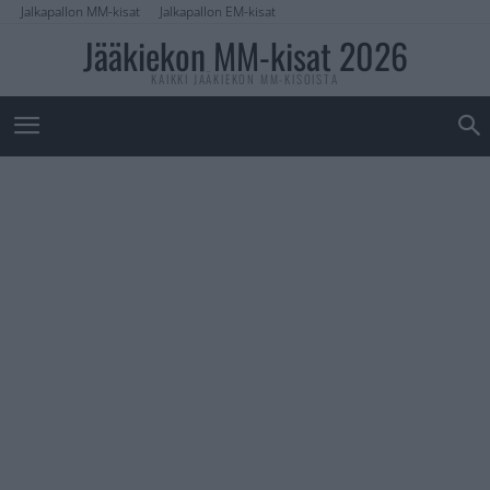
Jalkapallon MM-kisat
Jalkapallon EM-kisat
Jääkiekon MM-kisat 2026
KAIKKI JÄÄKIEKON MM-KISOISTA