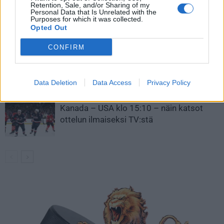
Retention, Sale, and/or Sharing of my
Leijonat julkisti ketjut Sveitsi-peliin –
Personal Data that Is Unrelated with the
Purposes for which it was collected.
Aleksander Barkov tekee paluun
Opted Out
kaukaloon
CONFIRM
Venäläisveskari sekosi Suomen 2.
divisioonassa – sai samasta tilanteesta
50 jäähyminuuttia
Data Deletion
Data Access
Privacy Policy
Kanada – USA klo 15:10 – näin katsot
ottelun ilmaiseksi TV:stä