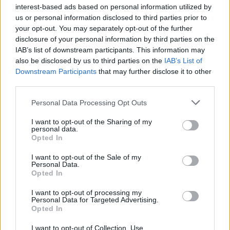
interest-based ads based on personal information utilized by
Tsekkaa myös:
USA saamassa kivikovan vahvistuksen –
us or personal information disclosed to third parties prior to
Columbuksen ykköspakki Zach Werenski tulossa MM-kisoihin
your opt-out. You may separately opt-out of the further
disclosure of your personal information by third parties on the
IAB’s list of downstream participants. This information may
also be disclosed by us to third parties on the
IAB’s List of
Downstream Participants
that may further disclose it to other
third parties.
Personal Data Processing Opt Outs
I want to opt-out of the Sharing of my
personal data.
Edellinen artikkeli
Seuraava artikkeli
Opted In
USA saamassa kivikovan
Sebastian Aho nousi sankariksi
I want to opt-out of the Sale of my
vahvistuksen – Columbuksen
– niittasi Carolinalle
Personal Data.
ykköspakki Zach Werenski
loppuhetkien voittomaalin
Opted In
tulossa MM-kisoihin
I want to opt-out of processing my
Personal Data for Targeted Advertising.
Opted In
LIITTYVÄT ARTIKKELIT
LISÄÄ TEKIJÄLTÄ
I want to opt-out of Collection, Use,