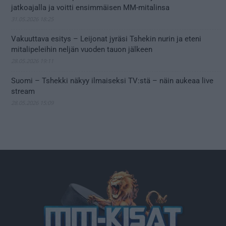
jatkoajalla ja voitti ensimmäisen MM-mitalinsa
31.05.2026 18:25
Vakuuttava esitys – Leijonat jyräsi Tshekin nurin ja eteni
mitalipeleihin neljän vuoden tauon jälkeen
28.05.2026 19:11
Suomi – Tshekki näkyy ilmaiseksi TV:stä – näin aukeaa live
stream
28.05.2026 15:09