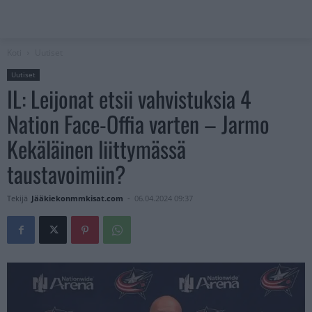
Koti
Uutiset
Uutiset
IL: Leijonat etsii vahvistuksia 4
Nation Face-Offia varten – Jarmo
Kekäläinen liittymässä
taustavoimiin?
Tekijä
Jääkiekonmmkisat.com
-
06.04.2024 09:37