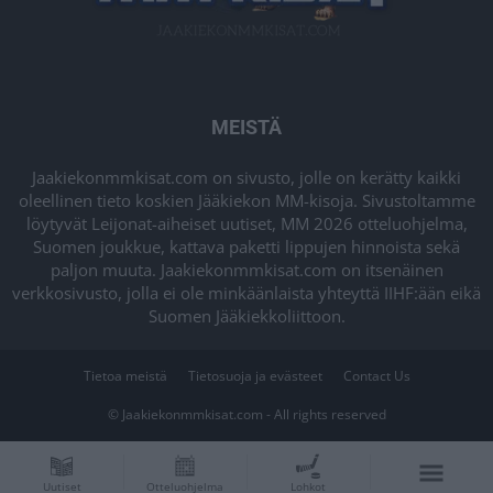
MEISTÄ
Jaakiekonmmkisat.com on sivusto, jolle on kerätty kaikki
oleellinen tieto koskien Jääkiekon MM-kisoja. Sivustoltamme
löytyvät Leijonat-aiheiset uutiset, MM 2026 otteluohjelma,
Suomen joukkue, kattava paketti lippujen hinnoista sekä
paljon muuta. Jaakiekonmmkisat.com on itsenäinen
verkkosivusto, jolla ei ole minkäänlaista yhteyttä IIHF:ään eikä
Suomen Jääkiekkoliittoon.
Tietoa meistä
Tietosuoja ja evästeet
Contact Us
© Jaakiekonmmkisat.com - All rights reserved
Uutiset
Otteluohjelma
Lohkot