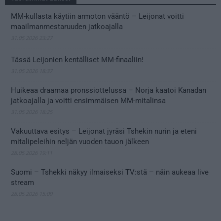
MM-kullasta käytiin armoton vääntö – Leijonat voitti
maailmanmestaruuden jatkoajalla
31.05.2026 23:27
Tässä Leijonien kentälliset MM-finaaliin!
31.05.2026 18:37
Huikeaa draamaa pronssiottelussa – Norja kaatoi Kanadan
jatkoajalla ja voitti ensimmäisen MM-mitalinsa
31.05.2026 18:25
Vakuuttava esitys – Leijonat jyräsi Tshekin nurin ja eteni
mitalipeleihin neljän vuoden tauon jälkeen
28.05.2026 19:11
Suomi – Tshekki näkyy ilmaiseksi TV:stä – näin aukeaa live
stream
28.05.2026 15:09