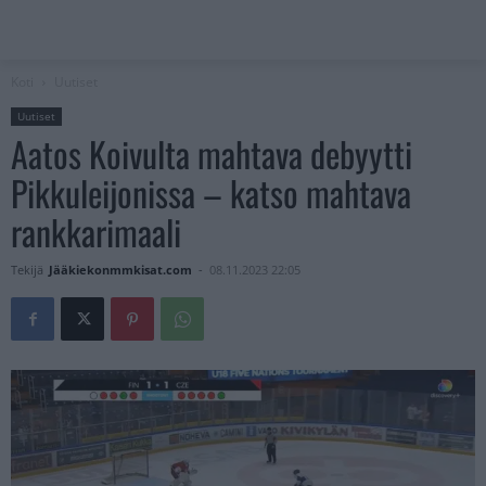
Koti
Uutiset
Uutiset
Aatos Koivulta mahtava debyytti
Pikkuleijonissa – katso mahtava
rankkarimaali
Tekijä
Jääkiekonmmkisat.com
-
08.11.2023 22:05