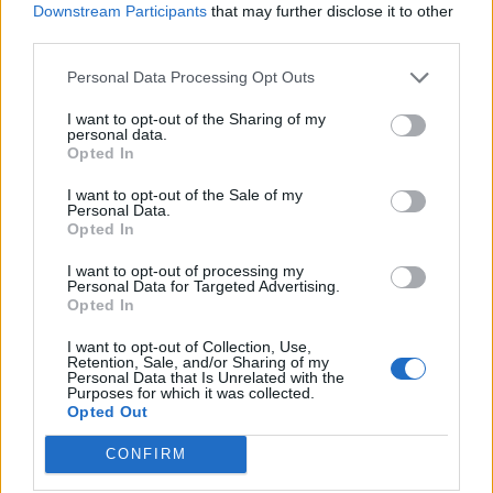
Downstream Participants
that may further disclose it to other
Tuto-luotsi Jonne Virtanen sai
Joonas Korpisalo nappasi
third parties.
neljän ottelun kakun – tässä
huiman torjunnan – Auston
video kilahduksesta
Matthews jäi nuolemaan
Personal Data Processing Opt Outs
näppejään
I want to opt-out of the Sharing of my
personal data.
Opted In
LIITTYVÄT ARTIKKELIT
LISÄÄ TEKIJÄLTÄ
I want to opt-out of the Sale of my
Personal Data.
Opted In
Leijonat julkisti ketjut Sveitsi-peliin –
Aleksander Barkov tekee paluun
I want to opt-out of processing my
kaukaloon
Personal Data for Targeted Advertising.
Opted In
Venäläisveskari sekosi Suomen 2.
I want to opt-out of Collection, Use,
Retention, Sale, and/or Sharing of my
divisioonassa – sai samasta tilanteesta
Personal Data that Is Unrelated with the
50 jäähyminuuttia
Purposes for which it was collected.
Opted Out
Kanada – USA klo 15:10 – näin katsot
CONFIRM
ottelun ilmaiseksi TV:stä