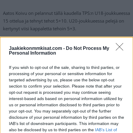
Aatos Koivu on pelannut tällä kaudella TPS:n U18-joukkueessa
15 ottelua ja tehnyt tehot 5+10. U20-joukkueessa pelejä on
kertynyt viisi kappaletta tehoin 5+3.
Aatos Koivulta huikeat veivit rankkarissa
Jaakiekonmmkisat.com -
Do Not Process My
Personal Information
https://twitter.com/dplussportfi/status/17223258750880649
If you wish to opt-out of the sale, sharing to third parties, or
90?s=20
processing of your personal or sensitive information for
targeted advertising by us, please use the below opt-out
section to confirm your selection. Please note that after your
opt-out request is processed you may continue seeing
interest-based ads based on personal information utilized by
us or personal information disclosed to third parties prior to
your opt-out. You may separately opt-out of the further
disclosure of your personal information by third parties on the
IAB’s list of downstream participants. This information may
also be disclosed by us to third parties on the
IAB’s List of
Edellinen artikkeli
Seuraava artikkeli