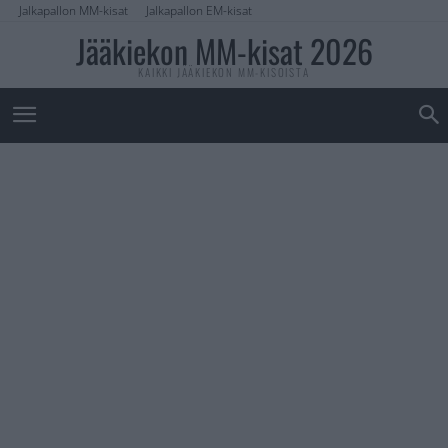
Jalkapallon MM-kisat
Jalkapallon EM-kisat
Jääkiekon MM-kisat 2026
KAIKKI JÄÄKIEKON MM-KISOISTA