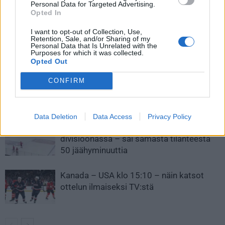
Personal Data for Targeted Advertising.
iskuun NHL:ssä – käynnissä 9
debyytti Pikkuleijonissa – katso
Opted In
pelin pisteputki!
mahtava rankkarimaali
I want to opt-out of Collection, Use,
Retention, Sale, and/or Sharing of my
Personal Data that Is Unrelated with the
Purposes for which it was collected.
LIITTYVÄT ARTIKKELIT
LISÄÄ TEKIJÄLTÄ
Opted Out
Leijonat julkisti ketjut Sveitsi-peliin –
CONFIRM
Aleksander Barkov tekee paluun
kaukaloon
Data Deletion
Data Access
Privacy Policy
Venäläisveskari sekosi Suomen 2.
divisioonassa – sai samasta tilanteesta
50 jäähyminuuttia
Kanada – USA klo 15:10 – näin katsot
ottelun ilmaiseksi TV:stä