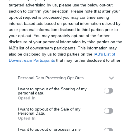
TUTO-IPK (4.11.2023). VIRTANEN SAI
targeted advertising by us, please use the below opt-out
TILANTEESTA TOIMIHENKILÖN
section to confirm your selection. Please note that after your
opt-out request is processed you may continue seeing
PELIRANGAISTUKSEN.
#MESTIS
#TUTO
interest-based ads based on personal information utilized by
#IPK
PIC.TWITTER.COM/3F4IASY0D1
us or personal information disclosed to third parties prior to
your opt-out. You may separately opt-out of the further
disclosure of your personal information by third parties on the
— Sporttiklipit (@Sporttiklipit)
November 4, 2023
IAB’s list of downstream participants. This information may
also be disclosed by us to third parties on the
IAB’s List of
Mikäli video ei näy, voit katsoa sen myös
X:n puolella
.
Downstream Participants
that may further disclose it to other
third parties.
Personal Data Processing Opt Outs
I want to opt-out of the Sharing of my
personal data.
Opted In
I want to opt-out of the Sale of my
Personal Data.
Opted In
Edellinen artikkeli
Seuraava artikkeli
Matias Maccelli yltynyt hurjaan
Aatos Koivulta mahtava
I want to opt-out of processing my