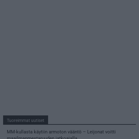
Tuoreimmat uutiset
MM-kullasta käytiin armoton vääntö – Leijonat voitti
maailmanmestaruuden jatkoajalla