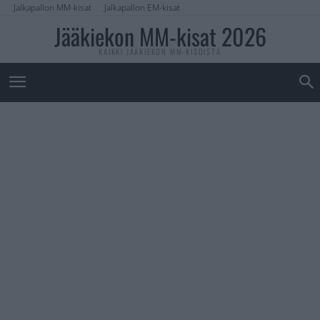
Jalkapallon MM-kisat
Jalkapallon EM-kisat
Jääkiekon MM-kisat 2026
KAIKKI JÄÄKIEKON MM-KISOISTA