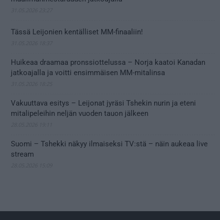
31.05.2026 23:27
Tässä Leijonien kentälliset MM-finaaliin!
31.05.2026 18:37
Huikeaa draamaa pronssiottelussa – Norja kaatoi Kanadan
jatkoajalla ja voitti ensimmäisen MM-mitalinsa
31.05.2026 18:25
Vakuuttava esitys – Leijonat jyräsi Tshekin nurin ja eteni
mitalipeleihin neljän vuoden tauon jälkeen
28.05.2026 19:11
Suomi – Tshekki näkyy ilmaiseksi TV:stä – näin aukeaa live
stream
28.05.2026 15:09