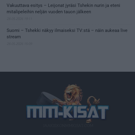
Vakuuttava esitys – Leijonat jyräsi Tshekin nurin ja eteni
mitalipeleihin neljän vuoden tauon jälkeen
28.05.2026 19:11
Suomi – Tshekki näkyy ilmaiseksi TV:stä – näin aukeaa live
stream
28.05.2026 15:09