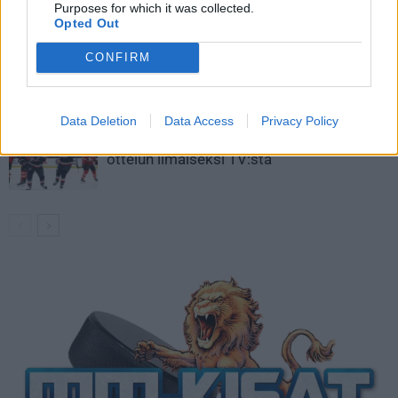
kaukaloon
Purposes for which it was collected.
Opted Out
Venäläisveskari sekosi Suomen 2.
CONFIRM
divisioonassa – sai samasta tilanteesta
50 jäähyminuuttia
Data Deletion
Data Access
Privacy Policy
Kanada – USA klo 15:10 – näin katsot
ottelun ilmaiseksi TV:stä