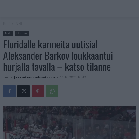
Koti
NHL
NHL
Uutiset
Floridalle karmeita uutisia!
Aleksander Barkov loukkaantui
hurjalla tavalla – katso tilanne
Tekijä
Jääkiekonmmkisat.com
-
11.10.2024 10:42