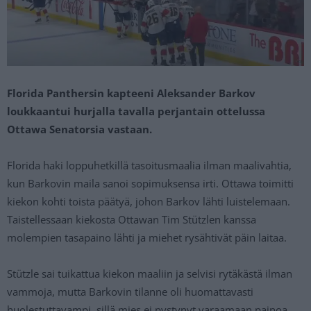
Florida Panthersin kapteeni Aleksander Barkov
loukkaantui hurjalla tavalla perjantain ottelussa
Ottawa Senatorsia vastaan.
Florida haki loppuhetkillä tasoitusmaalia ilman maalivahtia,
kun Barkovin maila sanoi sopimuksensa irti. Ottawa toimitti
kiekon kohti toista päätyä, johon Barkov lähti luistelemaan.
Taistellessaan kiekosta Ottawan Tim Stützlen kanssa
molempien tasapaino lähti ja miehet rysähtivät päin laitaa.
Stützle sai tuikattua kiekon maaliin ja selvisi rytäkästä ilman
vammoja, mutta Barkovin tilanne oli huomattavasti
huolestuttavampi, sillä mies ei pystynyt varaamaan painoa