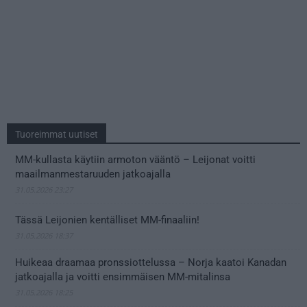
Tuoreimmat uutiset
MM-kullasta käytiin armoton vääntö – Leijonat voitti
maailmanmestaruuden jatkoajalla
31.05.2026 23:27
Tässä Leijonien kentälliset MM-finaaliin!
31.05.2026 18:37
Huikeaa draamaa pronssiottelussa – Norja kaatoi Kanadan
jatkoajalla ja voitti ensimmäisen MM-mitalinsa
31.05.2026 18:25