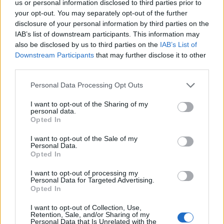
us or personal information disclosed to third parties prior to
your opt-out. You may separately opt-out of the further
disclosure of your personal information by third parties on the
IAB’s list of downstream participants. This information may
also be disclosed by us to third parties on the
IAB’s List of
Downstream Participants
that may further disclose it to other
third parties.
Personal Data Processing Opt Outs
Edellinen artikkeli
Seuraava artikkeli
I want to opt-out of the Sharing of my
personal data.
Käsittämätöntä tykitystä! Mikko
Buffalo-kapteeni Rasmus
Opted In
Rantanen teki hattutempun
Dahlinilla kiehahti – kävi
kauden avauksessa – katso
nyrkein oman joukkuekaverin
I want to opt-out of the Sale of my
maalit
kimppuun harjoituksissa
Personal Data.
Opted In
I want to opt-out of processing my
Personal Data for Targeted Advertising.
LIITTYVÄT ARTIKKELIT
LISÄÄ TEKIJÄLTÄ
Opted In
Leijonat julkisti ketjut Sveitsi-peliin –
I want to opt-out of Collection, Use,
Retention, Sale, and/or Sharing of my
Aleksander Barkov tekee paluun
Personal Data that Is Unrelated with the