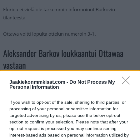
Florida ei vielä ole tarkemmin informoinut Barkovin
tilanteesta.
Ottawa voitti lopulta ottelun numeroin 3-1.
Aleksander Barkov loukkaantui Ottawaa
vastaan
ALEKSANDER BARKOV LEAVES THE ICE
Jaakiekonmmkisat.com -
Do Not Process My
Personal Information
WITH ASSISTANCE AFTER BEING SENT
INTO THE BOARDS ON TIM STUTZLE'S
If you wish to opt-out of the sale, sharing to third parties, or
EMPTY-NET GOAL.
processing of your personal or sensitive information for
targeted advertising by us, please use the below opt-out
PIC.TWITTER.COM/WUN8XNWLOB
section to confirm your selection. Please note that after your
opt-out request is processed you may continue seeing
interest-based ads based on personal information utilized by
— Sportsnet (@Sportsnet)
October 11, 2024