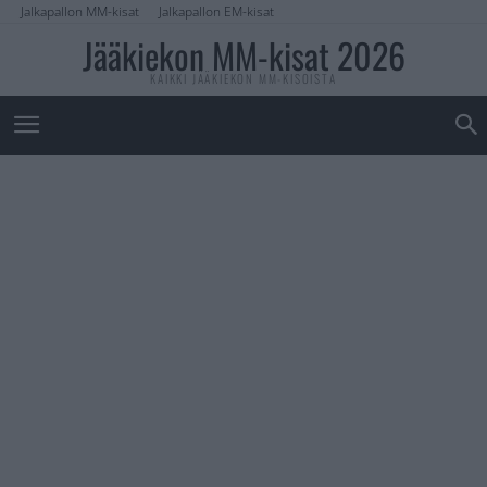
Jalkapallon MM-kisat
Jalkapallon EM-kisat
Jääkiekon MM-kisat 2026
KAIKKI JÄÄKIEKON MM-KISOISTA