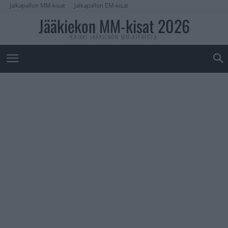
Jalkapallon MM-kisat
Jalkapallon EM-kisat
Jääkiekon MM-kisat 2026
KAIKKI JÄÄKIEKON MM-KISOISTA