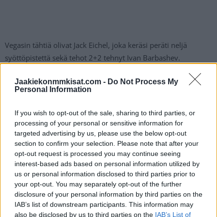
Vegasin tähtiä olivat Jack Eichel, joka keräsi peräti neljä
syöttöpistettä sekä tehot 2+2 tehnyt Ivan Barbashev.
Jaakiekonmmkisat.com -
Do Not Process My
Mikko Rantanen takoi hattutempun Vegasin
Personal Information
verkkoon
If you wish to opt-out of the sale, sharing to third parties, or
processing of your personal or sensitive information for
https://twitter.com/NHL/status/1844239372956156050
targeted advertising by us, please use the below opt-out
section to confirm your selection. Please note that after your
opt-out request is processed you may continue seeing
interest-based ads based on personal information utilized by
us or personal information disclosed to third parties prior to
your opt-out. You may separately opt-out of the further
disclosure of your personal information by third parties on the
IAB’s list of downstream participants. This information may
also be disclosed by us to third parties on the
IAB’s List of