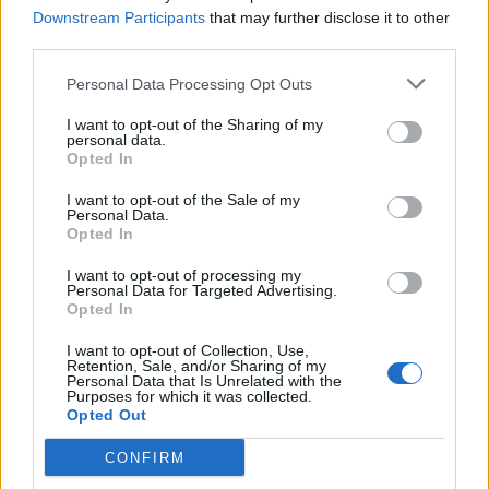
Downstream Participants
that may further disclose it to other
Edellinen artikkeli
Seuraava artikkeli
third parties.
Montako nollapeliä Juuse
Floridalle karmeita uutisia!
Personal Data Processing Opt Outs
Saros pelaa NHL:n
Aleksander Barkov loukkaantui
runkosarjassa?
hurjalla tavalla – katso tilanne
I want to opt-out of the Sharing of my
personal data.
Opted In
LIITTYVÄT ARTIKKELIT
LISÄÄ TEKIJÄLTÄ
I want to opt-out of the Sale of my
Personal Data.
Opted In
Leijonat julkisti ketjut Sveitsi-peliin –
Aleksander Barkov tekee paluun
I want to opt-out of processing my
Personal Data for Targeted Advertising.
kaukaloon
Opted In
Venäläisveskari sekosi Suomen 2.
I want to opt-out of Collection, Use,
Retention, Sale, and/or Sharing of my
divisioonassa – sai samasta tilanteesta
Personal Data that Is Unrelated with the
Purposes for which it was collected.
50 jäähyminuuttia
Opted Out
Kanada – USA klo 15:10 – näin katsot
CONFIRM
ottelun ilmaiseksi TV:stä