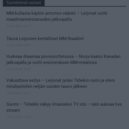
Tuoreimmat uutiset
MM-kullasta käytiin armoton vääntö – Leijonat voitti
maailmanmestaruuden jatkoajalla
31.05.2026 23:27
Tässä Leijonien kentälliset MM-finaaliin!
31.05.2026 18:37
Huikeaa draamaa pronssiottelussa – Norja kaatoi Kanadan
jatkoajalla ja voitti ensimmäisen MM-mitalinsa
31.05.2026 18:25
Vakuuttava esitys – Leijonat jyräsi Tshekin nurin ja eteni
mitalipeleihin neljän vuoden tauon jälkeen
28.05.2026 19:11
Suomi – Tshekki näkyy ilmaiseksi TV:stä – näin aukeaa live
stream
28.05.2026 15:09