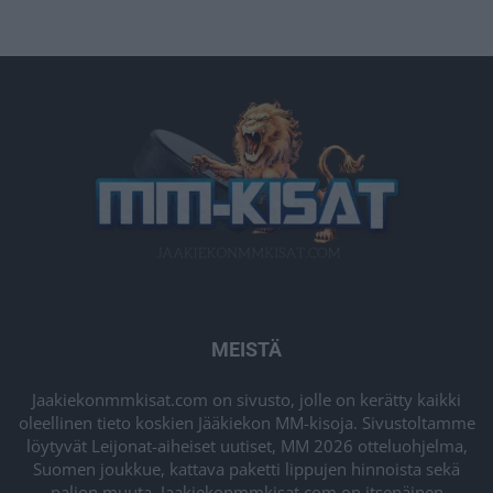
MEISTÄ
Jaakiekonmmkisat.com on sivusto, jolle on kerätty kaikki
oleellinen tieto koskien Jääkiekon MM-kisoja. Sivustoltamme
löytyvät Leijonat-aiheiset uutiset, MM 2026 otteluohjelma,
Suomen joukkue, kattava paketti lippujen hinnoista sekä
paljon muuta. Jaakiekonmmkisat.com on itsenäinen