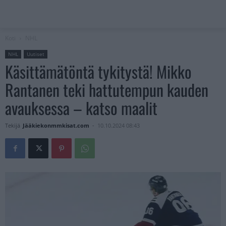
Koti
NHL
NHL
Uutiset
Käsittämätöntä tykitystä! Mikko
Rantanen teki hattutempun kauden
avauksessa – katso maalit
Tekijä
Jääkiekonmmkisat.com
-
10.10.2024 08:43