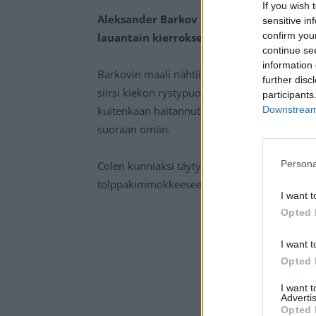
If you wish 
Aleksander Barkov iski NHL-kauden ensi
sensitive in
confirm you
lauantain kierroksella Vancouver Canuck
continue se
information 
Barkovin maali nähtiin avauserän puolivälin j
further disc
siirsi kiekon rystypuolelle ja oli jo uittaa ki
participants
Downstream 
kuitenkaan haitannut, sillä Barkovia jahdannu
suoraan omiin.
Persona
Colen kunniaksi täytyy todeta, ettei hän olis
tolppakimmokkeeseen ”oikealla” tavalla.
I want t
Opted 
I want t
Opted 
I want 
Advertis
Opted 