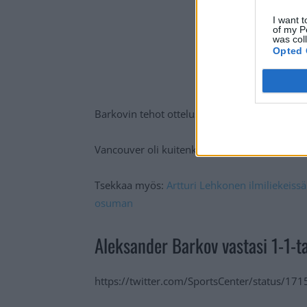
I want t
of my P
was col
Opted 
Barkovin tehot ottelussa olivat 1+1, sillä h
Vancouver oli kuitenkin tyly vieras ja poistui
Tsekkaa myös:
Artturi Lehkonen ilmiliekeiss
osuman
Aleksander Barkov vastasi 1-1-t
https://twitter.com/SportsCenter/status/