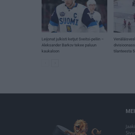
Leijonat julkisti ketjut Sveitsi-peliin –
Venäläisves
Aleksander Barkov tekee paluun
divisioonas
kaukaloon
tilanteesta 
ME
Jaak
Sivu