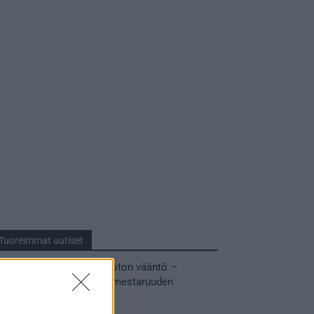
Tuoreimmat uutiset
MM-kullasta käytiin armoton vääntö –
Leijonat voitti maailmanmestaruuden
jatkoajalla
31.05.2026 23:27