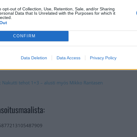
o opt-out of Collection, Use, Retention, Sale, and/or Sharing
ersonal Data that Is Unrelated with the Purposes for which it
lected.
Out
CONFIRM
änelle merkittiin kakkossyöttö Sam Reinhartin osumaan.
Data Deletion
Data Access
Privacy Policy
 paikalta 5-3-voittoa rikkaampana.
ä: Nakutti tehot 1+3 – alusti myös Mikko Rantasen
asoitusmaalista:
1715877213105487909