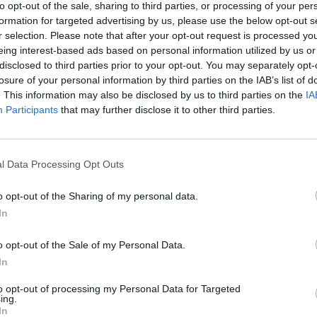
to opt-out of the sale, sharing to third parties, or processing of your per
mmäisen maalinsa, kun Florida Panthers isännöi
formation for targeted advertising by us, please use the below opt-out s
r selection. Please note that after your opt-out request is processed y
sia.
eing interest-based ads based on personal information utilized by us or
disclosed to third parties prior to your opt-out. You may separately opt-
älkeen, kun hän pääsi puolittaiseen läpiajoon. ”Sasha”
losure of your personal information by third parties on the IAB’s list of
ekon maaliin, mutta peliväline osuikin tolppaan. Tämä ei
. This information may also be disclosed by us to third parties on the
IA
Participants
that may further disclose it to other third parties.
t puolustaja Ian Cole törkkäsi pelivälineen vahingossa
l Data Processing Opt Outs
i millään ehtinyt reagoimaan nopeasti tulleeseen
o opt-out of the Sharing of my personal data.
In
Mainos:
o opt-out of the Sale of my Personal Data.
In
to opt-out of processing my Personal Data for Targeted
ing.
In