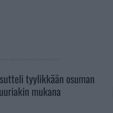
osuman – lopussa koomista tuuriakin mukana
sutteli tyylikkään osuman
tuuriakin mukana