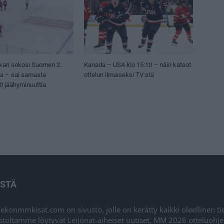
kari sekosi Suomen 2.
Kanada – USA klo 15:10 – näin katsot
sa – sai samasta
ottelun ilmaiseksi TV:stä
50 jäähyminuuttia
ISTÄ
iekonmmkisat.com on sivusto, jolle on kerätty kaikki oleellinen t
stoltamme löytyvät Leijonat-aiheiset uutiset, MM 2026 otteluohj