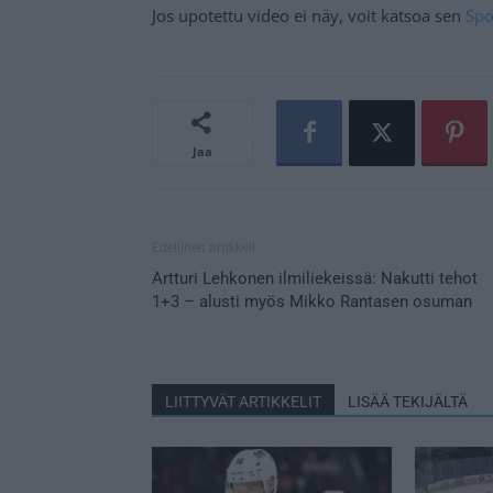
Jos upotettu video ei näy, voit katsoa sen
Spo
Jaa
Edellinen artikkeli
Artturi Lehkonen ilmiliekeissä: Nakutti tehot
1+3 – alusti myös Mikko Rantasen osuman
LIITTYVÄT ARTIKKELIT
LISÄÄ TEKIJÄLTÄ