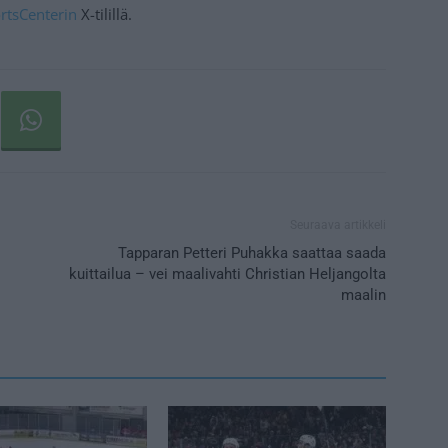
rtsCenterin
X-tilillä.
Seuraava artikkeli
Tapparan Petteri Puhakka saattaa saada
kuittailua – vei maalivahti Christian Heljangolta
maalin