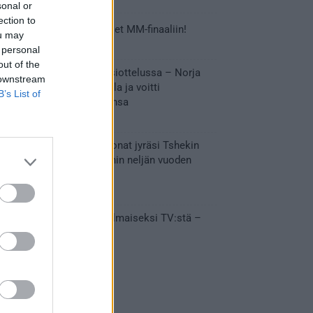
sonal or
ection to
Tässä Leijonien kentälliset MM-finaaliin!
ou may
31.05.2026 18:37
 personal
out of the
Huikeaa draamaa pronssiottelussa – Norja
 downstream
kaatoi Kanadan jatkoajalla ja voitti
B’s List of
ensimmäisen MM-mitalinsa
31.05.2026 18:25
Vakuuttava esitys – Leijonat jyräsi Tshekin
nurin ja eteni mitalipeleihin neljän vuoden
tauon jälkeen
28.05.2026 19:11
Suomi – Tshekki näkyy ilmaiseksi TV:stä –
näin aukeaa live stream
28.05.2026 15:09