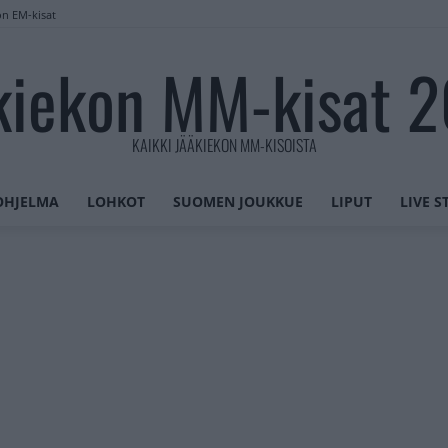
on EM-kisat
kiekon MM-kisat 
KAIKKI JÄÄKIEKON MM-KISOISTA
OHJELMA
LOHKOT
SUOMEN JOUKKUE
LIPUT
LIVE 