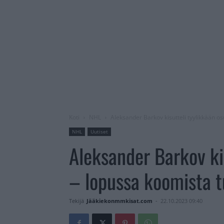
Koti
NHL
Aleksander Barkov kisutteli tyylikkään 
NHL
Uutiset
Aleksander Barkov ki
– lopussa koomista 
Tekijä
Jääkiekonmmkisat.com
-
22.10.2023 09:40