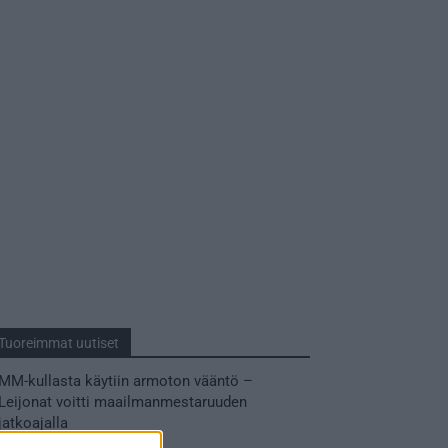
Tuoreimmat uutiset
MM-kullasta käytiin armoton vääntö –
Leijonat voitti maailmanmestaruuden
jatkoajalla
31.05.2026 23:27