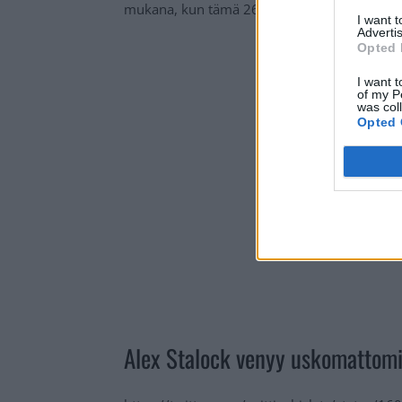
mukana, kun tämä 26 kertaa kiekon tielle ott
I want 
Advertis
Opted 
I want t
of my P
was col
Opted 
Alex Stalock venyy uskomattomii