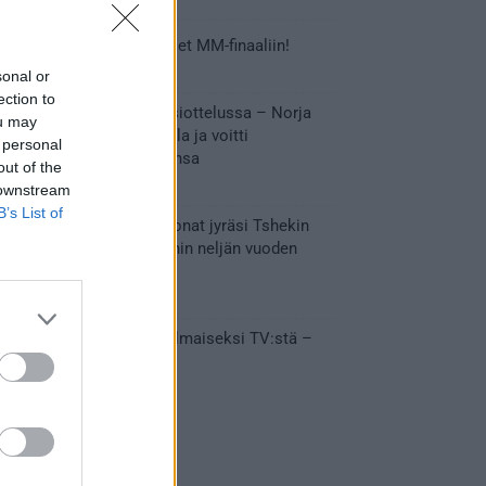
Tässä Leijonien kentälliset MM-finaaliin!
31.05.2026 18:37
sonal or
ection to
Huikeaa draamaa pronssiottelussa – Norja
ou may
kaatoi Kanadan jatkoajalla ja voitti
 personal
ensimmäisen MM-mitalinsa
out of the
31.05.2026 18:25
 downstream
B’s List of
Vakuuttava esitys – Leijonat jyräsi Tshekin
nurin ja eteni mitalipeleihin neljän vuoden
tauon jälkeen
28.05.2026 19:11
Suomi – Tshekki näkyy ilmaiseksi TV:stä –
näin aukeaa live stream
28.05.2026 15:09