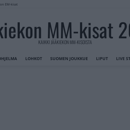
lon EM-kisat
kiekon MM-kisat 
KAIKKI JÄÄKIEKON MM-KISOISTA
OHJELMA
LOHKOT
SUOMEN JOUKKUE
LIPUT
LIVE 