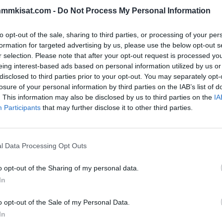
nmmkisat.com -
Do Not Process My Personal Information
to opt-out of the sale, sharing to third parties, or processing of your per
formation for targeted advertising by us, please use the below opt-out s
r selection. Please note that after your opt-out request is processed y
eing interest-based ads based on personal information utilized by us or
disclosed to third parties prior to your opt-out. You may separately opt-
losure of your personal information by third parties on the IAB’s list of
. This information may also be disclosed by us to third parties on the
IA
Participants
that may further disclose it to other third parties.
 Louis Bluesille viime yönä. Maalivahtia ei ole
maalivahti Alex Stalock teki totisesti kaikkensa
l Data Processing Opt Outs
 merkeissä, kun sen tilastoihin merkittiin jälleen yksi
o opt-out of the Sharing of my personal data.
ikaukalossaan Chicagoa vahvempi lukemin 3-1.
In
ässä olleelta
Alex Stalockilta
nähtiin toisessa erässä
o opt-out of the Sale of my Personal Data.
ikki Stalockin varusteet eivät pysyneet torjunnoissa
In