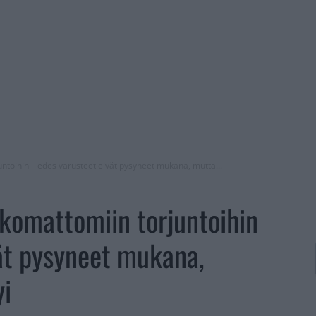
untoihin – edes varusteet eivät pysyneet mukana, mutta...
skomattomiin torjuntoihin
ät pysyneet mukana,
yi