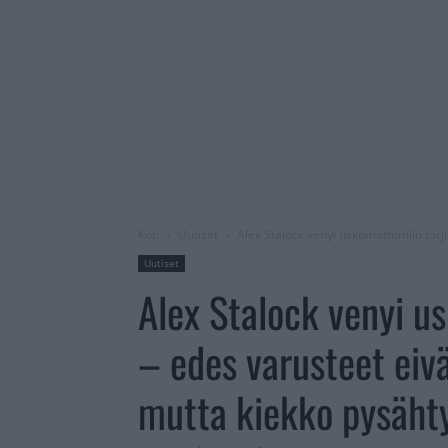
Koti
Uutiset
Alex Stalock venyi uskomattomiin torj
Uutiset
Alex Stalock venyi u
– edes varusteet eiv
mutta kiekko pysäht