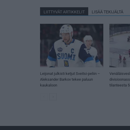
LIITTYVÄT ARTIKKELIT
LISÄÄ TEKIJÄLTÄ
Leijonat julkisti ketjut Sveitsi-peliin –
Venäläisves
Aleksander Barkov tekee paluun
divisioonas
kaukaloon
tilanteesta 