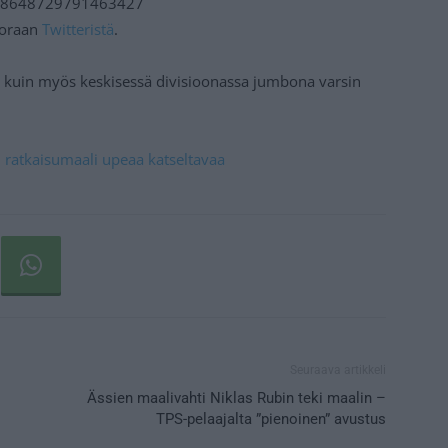
/1608648729791463427
suoraan
Twitteristä
.
a kuin myös keskisessä divisioonassa jumbona varsin
 – ratkaisumaali upeaa katseltavaa
Seuraava artikkeli
Ässien maalivahti Niklas Rubin teki maalin –
TPS-pelaajalta ”pienoinen” avustus