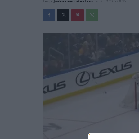
Tekijä
Jaakiekonmmkisat.com
-
30.12.2022 09:36