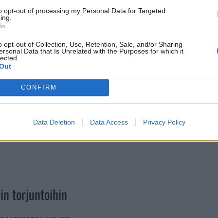
elussa venynyt maalivahti nappasi kiekkoa kiinni.
to opt-out of processing my Personal Data for Targeted
ing.
In
Mainos:
o opt-out of Collection, Use, Retention, Sale, and/or Sharing
ersonal Data that Is Unrelated with the Purposes for which it
lected.
Out
CONFIRM
Data Deletion
Data Access
Privacy Policy
n torjuntoihin