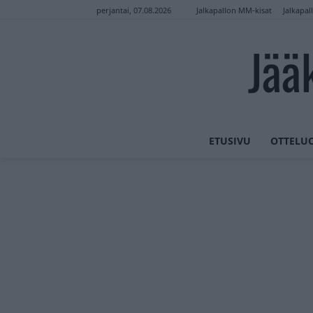
Jalkapallon MM-kisat
Jalkapal
perjantai, 07.08.2026
Jää
ETUSIVU
OTTELU