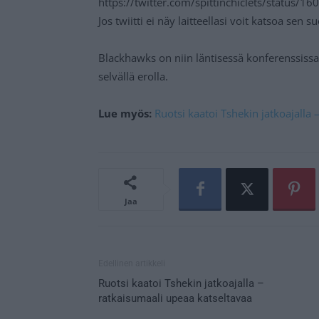
https://twitter.com/spittinchiclets/status
Jos twiitti ei näy laitteellasi voit katsoa sen 
Blackhawks on niin läntisessä konferenssiss
selvällä erolla.
Lue myös:
Ruotsi kaatoi Tshekin jatkoajalla
Jaa
Edellinen artikkeli
Ruotsi kaatoi Tshekin jatkoajalla –
ratkaisumaali upeaa katseltavaa