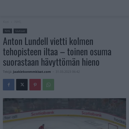
Koti
NHL
NHL
Uutiset
Anton Lundell vietti kolmen
tehopisteen iltaa – toinen osuma
suorastaan hävyttömän hieno
Tekijä
Jaakiekonmmkisat.com
-
31.03.2023 06:42