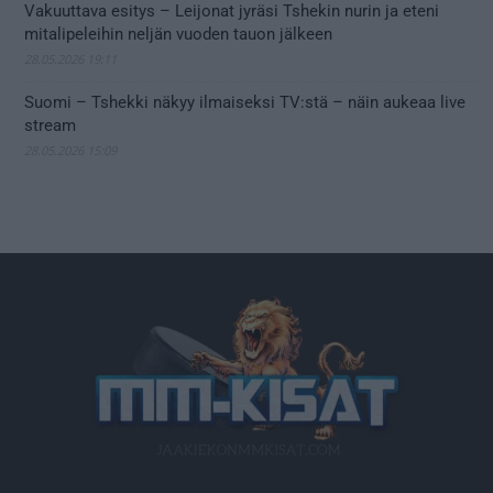
Vakuuttava esitys – Leijonat jyräsi Tshekin nurin ja eteni
mitalipeleihin neljän vuoden tauon jälkeen
28.05.2026 19:11
Suomi – Tshekki näkyy ilmaiseksi TV:stä – näin aukeaa live
stream
28.05.2026 15:09