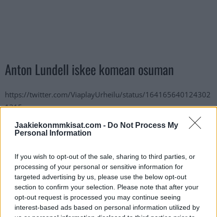
Anton Lundell iskee komean osuman
https://twitter.com/ViaplayUrheilu/status/164165640124302
1315
Jaakiekonmmkisat.com -
Do Not Process My
Jos twiitti ei näy laitteellasi voit katsoa sen suoraan
Twitteristä
.
Personal Information
If you wish to opt-out of the sale, sharing to third parties, or
Florida Panthers taistelee tiukasti paikasta pudotuspeleihin.
processing of your personal or sensitive information for
Sen kovin vastustaja Pittsburgh Penguins onnistui myös
targeted advertising by us, please use the below opt-out
kaapimaan voiton joten pantterilauma on yhä pisteen päässä
section to confirm your selection. Please note that after your
pudotuspelirajasta. Mikäli Panthers jää ulos pudotuspeleistä,
opt-out request is processed you may continue seeing
saanee
Suomen joukkue
kovia vahvistuksia MM-kisoihin.
interest-based ads based on personal information utilized by