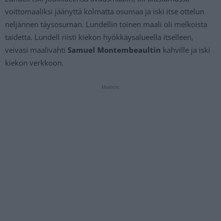
voittomaaliksi jäänyttä kolmatta osumaa ja iski itse ottelun
neljännen täysosuman. Lundellin toinen maali oli melkoista
taidetta. Lundell riisti kiekon hyökkäysalueella itselleen,
veivasi maalivahti
Samuel Montembeaultin
kahville ja iski
kiekon verkkoon.
Mainos: