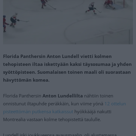
Florida Panthersin Anton Lundell vietti kolmen
tehopisteen iltaa iskettyään kaksi täysosumaa ja yhden
syöttöpisteen. Suomalaisen toinen maali oli suorastaan
hävyttömän komea.
Florida Panthersin
Anton Lundellilta
nähtiin toinen
onnistunut iltapuhde peräkkäin, kun viime yönä
12 ottelun
pisteettömän putkensa katkaissut
hyökkääjä nakutti
Montrealia vastaan kolme tehopistettä taululle.
Lundell iski joukkueensa avausmaalin, oli alustamassa