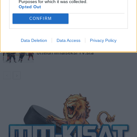
kaukaloon
Purposes for which it was collected.
Opted Out
Venäläisveskari sekosi Suomen 2.
CONFIRM
divisioonassa – sai samasta tilanteesta
50 jäähyminuuttia
Data Deletion
Data Access
Privacy Policy
Kanada – USA klo 15:10 – näin katsot
ottelun ilmaiseksi TV:stä