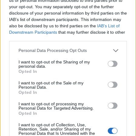
us or personal information disclosed to third parties prior to
your opt-out. You may separately opt-out of the further
disclosure of your personal information by third parties on the
IAB’s list of downstream participants. This information may
also be disclosed by us to third parties on the
IAB’s List of
Downstream Participants
that may further disclose it to other
third parties.
Personal Data Processing Opt Outs
Edellinen artikkeli
Seuraava artikkeli
I want to opt-out of the Sharing of my
personal data.
Aleksander Barkov alusti
Connor McDavid rikkoi 300
Opted In
voittomaalin jatkoajalla –
maalin rajapyykin NHL:ssä –
ihailtavaa malttia ja komea
kiekonriisto ja läpiajoon
I want to opt-out of the Sale of my
tarjoilu
alivoimalla
Personal Data.
Opted In
I want to opt-out of processing my
LIITTYVÄT ARTIKKELIT
LISÄÄ TEKIJÄLTÄ
Personal Data for Targeted Advertising.
Opted In
Leijonat julkisti ketjut Sveitsi-peliin –
I want to opt-out of Collection, Use,
Retention, Sale, and/or Sharing of my
Aleksander Barkov tekee paluun
Personal Data that Is Unrelated with the