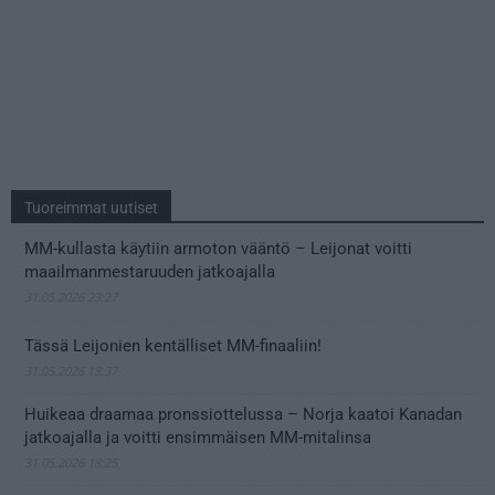
Tuoreimmat uutiset
MM-kullasta käytiin armoton vääntö – Leijonat voitti
maailmanmestaruuden jatkoajalla
31.05.2026 23:27
Tässä Leijonien kentälliset MM-finaaliin!
31.05.2026 18:37
Huikeaa draamaa pronssiottelussa – Norja kaatoi Kanadan
jatkoajalla ja voitti ensimmäisen MM-mitalinsa
31.05.2026 18:25