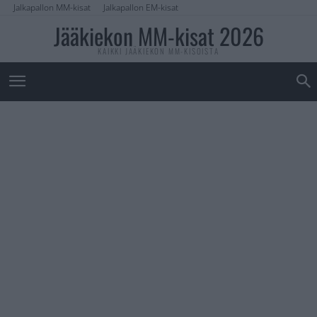
Jalkapallon MM-kisat
Jalkapallon EM-kisat
Jääkiekon MM-kisat 2026
KAIKKI JÄÄKIEKON MM-KISOISTA