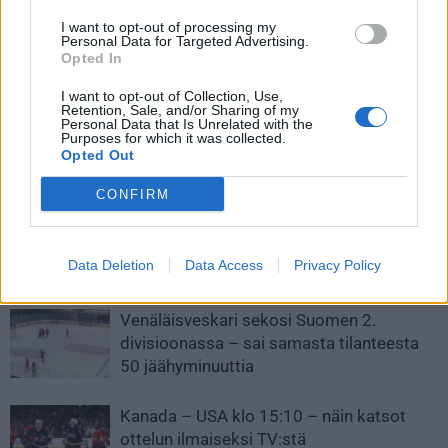
IL: Patrik Laine avoimena MM-
Jesse Puljujärvelle uusi
I want to opt-out of processing my
kisoista – ”Aina kisat
näytönpaikka – istutettiin
Personal Data for Targeted Advertising.
Opted In
kiinnostaa”
samaan ketjuun yhdessä
kahden muun suomalaisen
I want to opt-out of Collection, Use,
kanssa
Retention, Sale, and/or Sharing of my
Personal Data that Is Unrelated with the
Purposes for which it was collected.
Opted Out
LIITTYVÄT ARTIKKELIT
LISÄÄ TEKIJÄLTÄ
CONFIRM
Leijonat julkisti ketjut Sveitsi-peliin –
Aleksander Barkov tekee paluun
Data Deletion
Data Access
Privacy Policy
kaukaloon
Venäläisveskari sekosi Suomen 2.
divisioonassa – sai samasta tilanteesta
50 jäähyminuuttia
Kanada – USA klo 15:10 – näin katsot
ottelun ilmaiseksi TV:stä