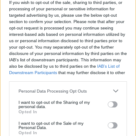
If you wish to opt-out of the sale, sharing to third parties, or
— nopClips (@nopClips)
March 29, 2023
processing of your personal or sensitive information for
targeted advertising by us, please use the below opt-out
Jos twiitti ei näy laitteellasi voit katsoa sen suoraan
Twitteristä
.
section to confirm your selection. Please note that after your
opt-out request is processed you may continue seeing
interest-based ads based on personal information utilized by
Mikäli Panthersin pudotuspeliunelma menee loppukauden
us or personal information disclosed to third parties prior to
aikana murskaksi, on Panthersin suomalaiskolmikolla
your opt-out. You may separately opt-out of the further
varmasti kysyntää Leijonissa. Suomen osalta MM-kisat
disclosure of your personal information by third parties on the
IAB’s list of downstream participants. This information may
starttaavat 12. toukokuuta. Tsekkaa
otteluohjelma
also be disclosed by us to third parties on the
IAB’s List of
kokonaisuudessaan!
Downstream Participants
that may further disclose it to other
third parties.
Personal Data Processing Opt Outs
I want to opt-out of the Sharing of my
personal data.
Opted In
I want to opt-out of the Sale of my
Personal Data.
Opted In
Edellinen artikkeli
Seuraava artikkeli