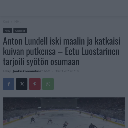
Koti
NHL
NHL
Uutiset
Anton Lundell iski maalin ja katkaisi
kuivan putkensa – Eetu Luostarinen
tarjoili syötön osumaan
Tekijä
Jaakiekonmmkisat.com
-
30.03.2023 07:09