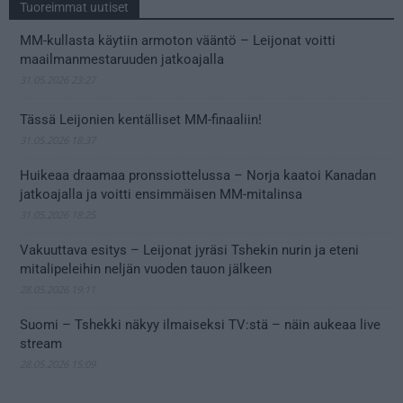
Tuoreimmat uutiset
MM-kullasta käytiin armoton vääntö – Leijonat voitti
maailmanmestaruuden jatkoajalla
31.05.2026 23:27
Tässä Leijonien kentälliset MM-finaaliin!
31.05.2026 18:37
Huikeaa draamaa pronssiottelussa – Norja kaatoi Kanadan
jatkoajalla ja voitti ensimmäisen MM-mitalinsa
31.05.2026 18:25
Vakuuttava esitys – Leijonat jyräsi Tshekin nurin ja eteni
mitalipeleihin neljän vuoden tauon jälkeen
28.05.2026 19:11
Suomi – Tshekki näkyy ilmaiseksi TV:stä – näin aukeaa live
stream
28.05.2026 15:09