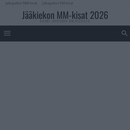
Jalkapallon MM-kisat
Jalkapallon EM-kisat
Jääkiekon MM-kisat 2026
KAIKKI JÄÄKIEKON MM-KISOISTA