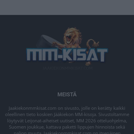
MEISTÄ
Jaakiekonmmkisat.com on sivusto, jolle on kerätty kaikki
oleellinen tieto koskien Jääkiekon MM-kisoja. Sivustoltamme
löytyvät Leijonat-aiheiset uutiset, MM 2026 otteluohjelma,
Suomen joukkue, kattava paketti lippujen hinnoista sekä
paljon muuta. Jaakiekonmmkisat.com on itsenäinen