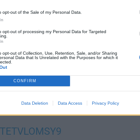
o opt-out of the Sale of my Personal Data.
In
to opt-out of processing my Personal Data for Targeted
ing.
In
🇮
o opt-out of Collection, Use, Retention, Sale, and/or Sharing
ersonal Data that Is Unrelated with the Purposes for which it
lected.
Out
 TERMS ON A THREE-
CONFIRM
EL CONTRACT WITH
Data Deletion
Data Access
Privacy Policy
O/TETVLOMSY9