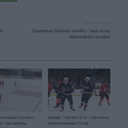
Seuraava artikkeli
la
Superkisan tulokset selvillä – taso nousi
äärimmäisen kovaksi
kari sekosi Suomen 2.
Kanada – USA klo 15:10 – näin katsot
sa – sai samasta
ottelun ilmaiseksi TV:stä