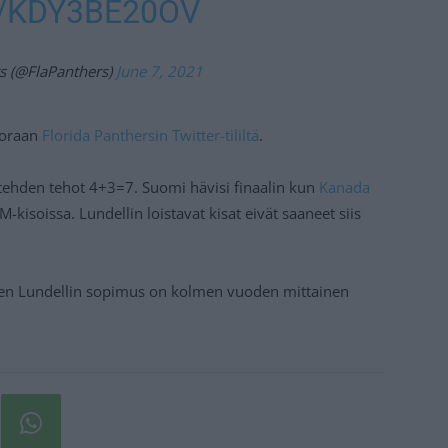
/KDY3BE20OV
s (@FlaPanthers)
June 7, 2021
suoraan
Florida Panthersin Twitter-tililtä
.
 tehden tehot 4+3=7. Suomi hävisi finaalin kun
Kanada
isoissa. Lundellin loistavat kisat eivät saaneet siis
en Lundellin sopimus on kolmen vuoden mittainen