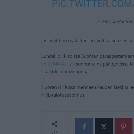
PIC.TWITTER.COM
— Florida Panther
Jos twiitti ei näy laitteellasi voit katsoa sen 
Lundell oli kisoissa Suomen paras pistemies
voitti MM-kultaa
sunnuntaina päättyneissä MM-k
sitä kirkkainta kruunua.
Nuoren HIFK:ssa menneen kauden kiekkoille
NHL-tulokassopimus.
Jaa