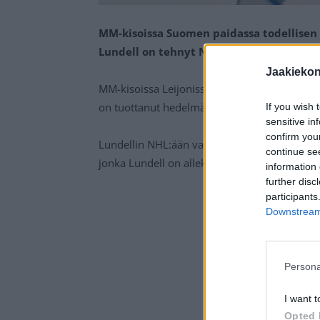
MM-kisoissa Suomen paidassa todellisen
Lundell on tehnyt NHL-sopimuksen.
Jaakieko
MM-kisoissa Leijonissa loistaneelle
Anton Lu
on tuottanut hedelmää. Lundell on solminu
If you wish 
sensitive in
confirm you
Lundellin NHL:ään varannut Florida Panther
continue se
jonka Lundell on allekirjoittanut.
information 
further disc
participants
Downstream 
Persona
I want t
Opted 