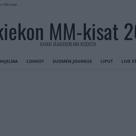
on EM-kisat
kiekon MM-kisat 
KAIKKI JÄÄKIEKON MM-KISOISTA
OHJELMA
LOHKOT
SUOMEN JOUKKUE
LIPUT
LIVE 