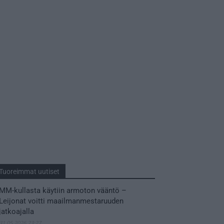
Tuoreimmat uutiset
MM-kullasta käytiin armoton vääntö –
Leijonat voitti maailmanmestaruuden
jatkoajalla
31.05.2026 23:27