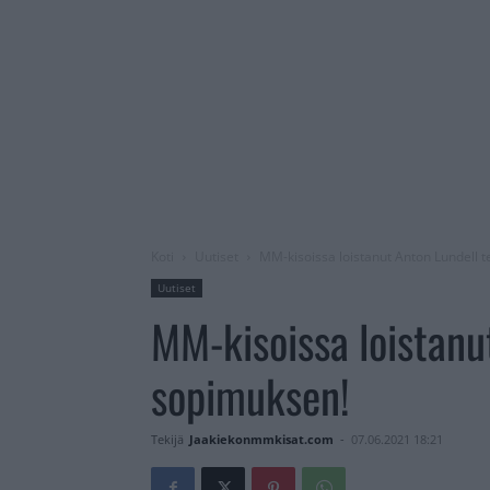
Koti
Uutiset
MM-kisoissa loistanut Anton Lundell 
Uutiset
MM-kisoissa loistanu
sopimuksen!
Tekijä
Jaakiekonmmkisat.com
-
07.06.2021 18:21