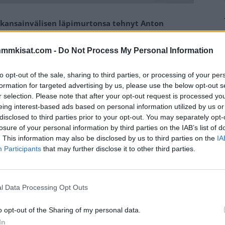
 kansainvälisen läpimurtonsa tehnyt Anton
nmmkisat.com -
Do Not Process My Personal Information
ndellille
MM-kisoissa tehty kansainvälinen läpimurto
t uransa ensimmäisen NHL-sopimuksen.
to opt-out of the sale, sharing to third parties, or processing of your per
formation for targeted advertising by us, please use the below opt-out s
r selection. Please note that after your opt-out request is processed y
s on tehnyt nuorelle hyökkääjälle NHL-sopimuksen,
eing interest-based ads based on personal information utilized by us or
disclosed to third parties prior to your opt-out. You may separately opt-
losure of your personal information by third parties on the IAB’s list of
. This information may also be disclosed by us to third parties on the
IA
Mainos:
Participants
that may further disclose it to other third parties.
l Data Processing Opt Outs
o opt-out of the Sharing of my personal data.
In