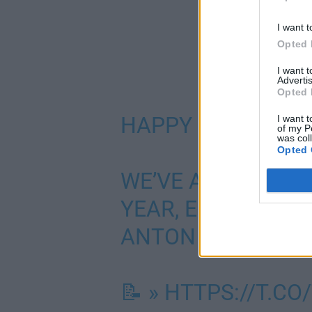
I want t
Opted 
I want 
Advertis
Opted 
HAPPY MONDAY 
I want t
of my P
was col
Opted 
WE’VE AGREED TO
YEAR, ENTRY-LEV
ANTON LUNDELL!
📝 »
HTTPS://T.C