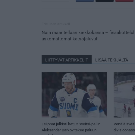
Edellinen artikkeli
Näin määritellään kiekkokansa – finaaliottelul
uskomattomat katsojaluvut!
LIITTYVÄT ARTIKKELIT
LISÄÄ TEKIJÄLTÄ
Leijonat julkisti ketjut Sveitsi-peliin –
Venäläisves
Aleksander Barkov tekee paluun
divisioonas