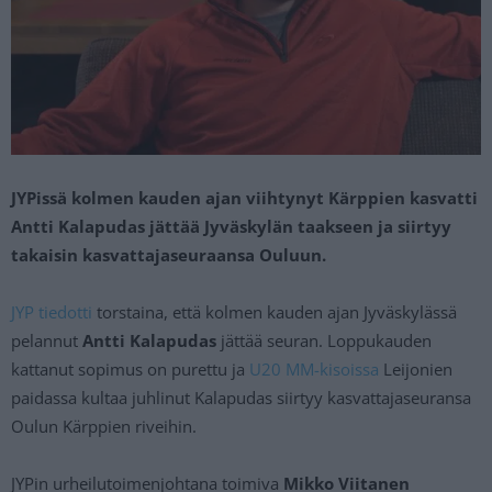
JYPissä kolmen kauden ajan viihtynyt Kärppien kasvatti
Antti Kalapudas jättää Jyväskylän taakseen ja siirtyy
takaisin kasvattajaseuraansa Ouluun.
JYP tiedotti
torstaina, että kolmen kauden ajan Jyväskylässä
pelannut
Antti Kalapudas
jättää seuran. Loppukauden
kattanut sopimus on purettu ja
U20 MM-kisoissa
Leijonien
paidassa kultaa juhlinut Kalapudas siirtyy kasvattajaseuransa
Oulun Kärppien riveihin.
JYPin urheilutoimenjohtana toimiva
Mikko Viitanen