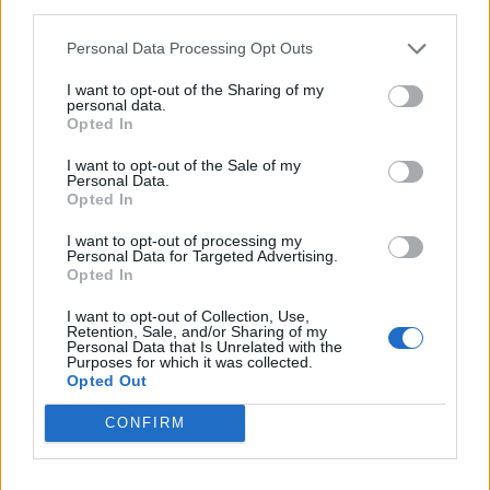
third parties.
MM-kisat pelataan loppuun,
hattutempun NHL:ssä!
pelatut tulokset mitätöidään
Personal Data Processing Opt Outs
I want to opt-out of the Sharing of my
personal data.
LIITTYVÄT ARTIKKELIT
LISÄÄ TEKIJÄLTÄ
Opted In
I want to opt-out of the Sale of my
Leijonat julkisti ketjut Sveitsi-peliin –
Personal Data.
Opted In
Aleksander Barkov tekee paluun
kaukaloon
I want to opt-out of processing my
Personal Data for Targeted Advertising.
Opted In
Venäläisveskari sekosi Suomen 2.
divisioonassa – sai samasta tilanteesta
I want to opt-out of Collection, Use,
50 jäähyminuuttia
Retention, Sale, and/or Sharing of my
Personal Data that Is Unrelated with the
Purposes for which it was collected.
Opted Out
Kanada – USA klo 15:10 – näin katsot
ottelun ilmaiseksi TV:stä
CONFIRM