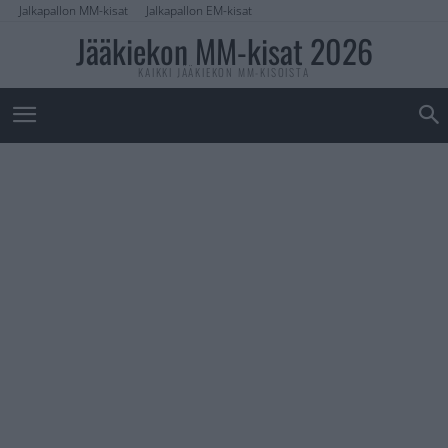
Jalkapallon MM-kisat
Jalkapallon EM-kisat
Jääkiekon MM-kisat 2026
KAIKKI JÄÄKIEKON MM-KISOISTA