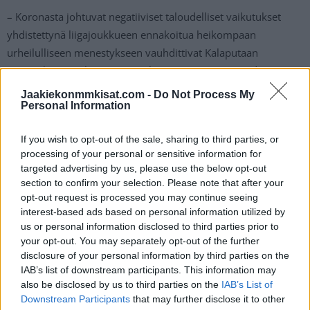
– Koronasta johtuvat negatiiviset taloudelliset vaikutukset
yhdistettynä liigajoukkueen ennakoitua heikompaan
urheilulliseen menestykseen vauhdittivat Kalaputaan
sopimuksen purkua, Viitanen kommenotoi JYPin tiedotteessa.
Jaakiekonmmkisat.com -
Do Not Process My
Personal Information
Kärppien oman kasvatin uusi sopimus kattaa loppukauden
lisäksi myös tulevan kauden, eli hyökkääjän sopimus ulottuu
If you wish to opt-out of the sale, sharing to third parties, or
vuoteen 2023 saakka.
processing of your personal or sensitive information for
targeted advertising by us, please use the below opt-out
section to confirm your selection. Please note that after your
opt-out request is processed you may continue seeing
interest-based ads based on personal information utilized by
us or personal information disclosed to third parties prior to
your opt-out. You may separately opt-out of the further
disclosure of your personal information by third parties on the
IAB’s list of downstream participants. This information may
also be disclosed by us to third parties on the
IAB’s List of
Edellinen artikkeli
Seuraava artikkeli
Downstream Participants
that may further disclose it to other
IIHF:ltä päätös – perutut U20
Mykistävää! Patrik Laine iski