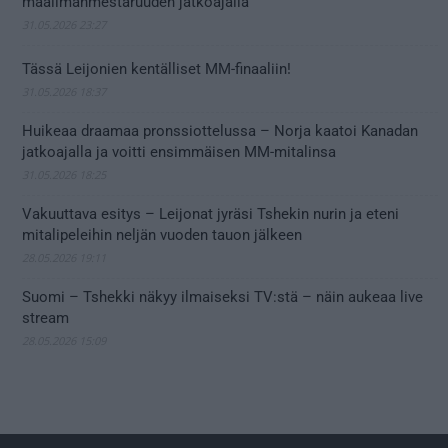
maailmanmestaruuden jatkoajalla
31.05.2026 23:27
Tässä Leijonien kentälliset MM-finaaliin!
31.05.2026 18:37
Huikeaa draamaa pronssiottelussa – Norja kaatoi Kanadan
jatkoajalla ja voitti ensimmäisen MM-mitalinsa
31.05.2026 18:25
Vakuuttava esitys – Leijonat jyräsi Tshekin nurin ja eteni
mitalipeleihin neljän vuoden tauon jälkeen
28.05.2026 19:11
Suomi – Tshekki näkyy ilmaiseksi TV:stä – näin aukeaa live
stream
28.05.2026 15:09