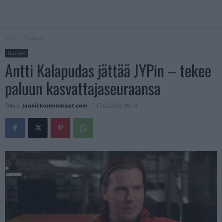
Koti
Uutiset
Uutiset
Antti Kalapudas jättää JYPin – tekee
paluun kasvattajaseuraansa
Tekijä
Jaakiekonmmkisat.com
-
17.02.2022 18:18