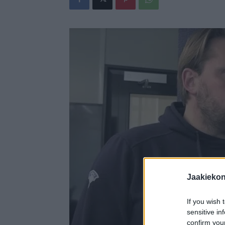
Jaakieko
If you wish 
sensitive in
confirm you