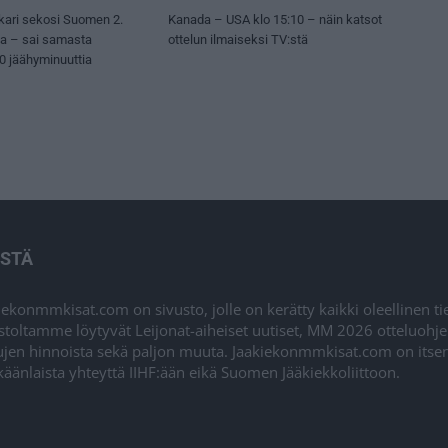
kari sekosi Suomen 2.
Kanada – USA klo 15:10 – näin katsot
sa – sai samasta
ottelun ilmaiseksi TV:stä
50 jäähyminuuttia
ISTÄ
iekonmmkisat.com on sivusto, jolle on kerätty kaikki oleellinen t
stoltamme löytyvät Leijonat-aiheiset uutiset, MM 2026 otteluohj
ujen hinnoista sekä paljon muuta. Jaakiekonmmkisat.com on itsenä
äänlaista yhteyttä IIHF:ään eikä Suomen Jääkiekkoliittoon.