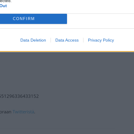
lected.
Out
Mainos:
CONFIRM
Data Deletion
Data Access
Privacy Policy
577551296336433152
suoraan
Twitteristä
.