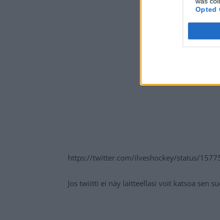
was col
Opted 
https://twitter.com/ilveshockey/status/1
Jos twiitti ei näy laitteellasi voit katsoa sen 