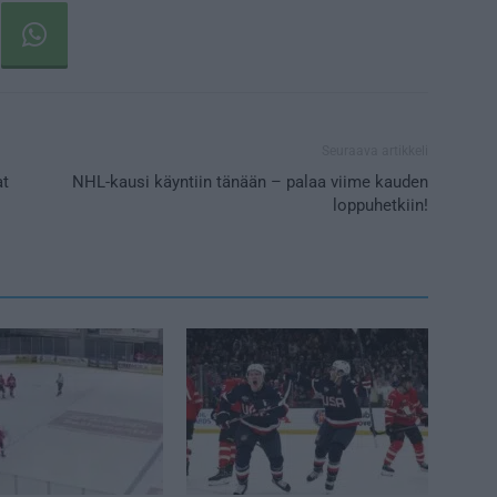
Seuraava artikkeli
at
NHL-kausi käyntiin tänään – palaa viime kauden
loppuhetkiin!