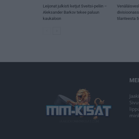
Leijonat julkisti ketjut Sveitsi-peliin –
Venäläisves
Aleksander Barkov tekee paluun
divisioonas
kaukaloon
tilanteesta 
ME
Jaak
Sivu
lipp
mink