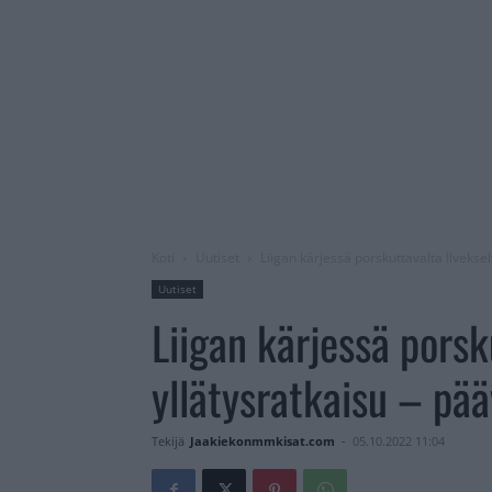
Koti
Uutiset
Liigan kärjessä porskuttavalta Ilvekse
Uutiset
Liigan kärjessä porsk
yllätysratkaisu – pä
Tekijä
Jaakiekonmmkisat.com
-
05.10.2022 11:04