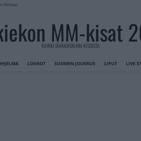
on EM-kisat
kiekon MM-kisat 
KAIKKI JÄÄKIEKON MM-KISOISTA
OHJELMA
LOHKOT
SUOMEN JOUKKUE
LIPUT
LIVE 