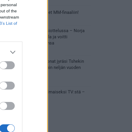
 personal
out of the
Tässä Leijonien kentälliset MM-finaaliin!
 downstream
31.05.2026 18:37
B’s List of
Huikeaa draamaa pronssiottelussa – Norja
kaatoi Kanadan jatkoajalla ja voitti
ensimmäisen MM-mitalinsa
31.05.2026 18:25
Vakuuttava esitys – Leijonat jyräsi Tshekin
nurin ja eteni mitalipeleihin neljän vuoden
tauon jälkeen
28.05.2026 19:11
Suomi – Tshekki näkyy ilmaiseksi TV:stä –
näin aukeaa live stream
28.05.2026 15:09