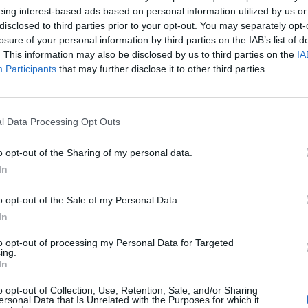
eing interest-based ads based on personal information utilized by us or
disclosed to third parties prior to your opt-out. You may separately opt-
losure of your personal information by third parties on the IAB’s list of
. This information may also be disclosed by us to third parties on the
IA
Participants
that may further disclose it to other third parties.
ja Liigan piikkipaikalla majaileva Ilves vaihtaa
rrä saa väistyä, kun hänen paikkansa penkin
l Data Processing Opt Outs
le ja -hopealle luotsannut
Antti Pennanen
siirtyy
o opt-out of the Sharing of my personal data.
 Myrrä
saa väistyä valmentajamarkkinoiden
In
 tamperelaisseuran kanssa kattaa kauden 2024-25
o opt-out of the Sale of my Personal Data.
In
eksän pelatun ottelun jälkeen on siinä mielessä
to opt-out of processing my Personal Data for Targeted
uloksellisesti pelannut alkukauden mainiosti. Yhdeksästä
ing.
In
ällä saldolla irtoaa runkosarjasta tässä vaiheessa kautta
o opt-out of Collection, Use, Retention, Sale, and/or Sharing
ersonal Data that Is Unrelated with the Purposes for which it