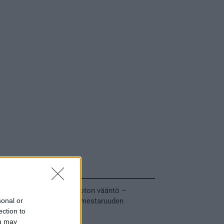
Tuoreimmat uutiset
MM-kullasta käytiin armoton vääntö –
sonal or
Leijonat voitti maailmanmestaruuden
ection to
jatkoajalla
ou may
31.05.2026 23:27