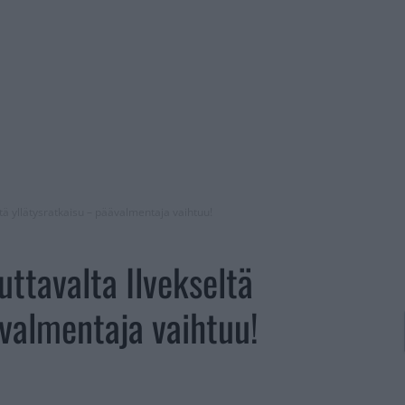
ltä yllätysratkaisu – päävalmentaja vaihtuu!
uttavalta Ilvekseltä
ävalmentaja vaihtuu!