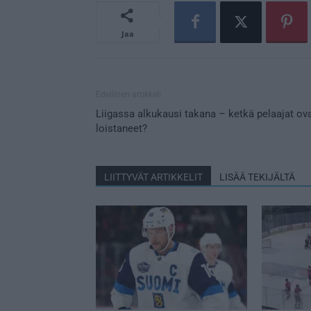
Jaa
Edellinen artikkeli
Liigassa alkukausi takana – ketkä pelaajat ov
loistaneet?
LIITTYVÄT ARTIKKELIT
LISÄÄ TEKIJÄLTÄ