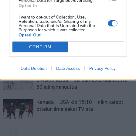
harkitsee vakavasti Leijonien
Personal Data for Targeted Advertising.
Opted In
vahvistamista
I want to opt-out of Collection, Use,
Retention, Sale, and/or Sharing of my
Personal Data that Is Unrelated with the
LIITTYVÄT ARTIKKELIT
LISÄÄ TEKIJÄLTÄ
Purposes for which it was collected.
Opted Out
Leijonat julkisti ketjut Sveitsi-peliin –
CONFIRM
Aleksander Barkov tekee paluun
kaukaloon
Data Deletion
Data Access
Privacy Policy
Venäläisveskari sekosi Suomen 2.
divisioonassa – sai samasta tilanteesta
50 jäähyminuuttia
Kanada – USA klo 15:10 – näin katsot
ottelun ilmaiseksi TV:stä