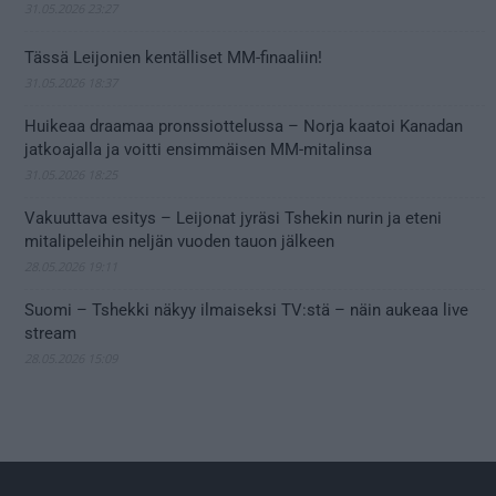
31.05.2026 23:27
Tässä Leijonien kentälliset MM-finaaliin!
31.05.2026 18:37
Huikeaa draamaa pronssiottelussa – Norja kaatoi Kanadan
jatkoajalla ja voitti ensimmäisen MM-mitalinsa
31.05.2026 18:25
Vakuuttava esitys – Leijonat jyräsi Tshekin nurin ja eteni
mitalipeleihin neljän vuoden tauon jälkeen
28.05.2026 19:11
Suomi – Tshekki näkyy ilmaiseksi TV:stä – näin aukeaa live
stream
28.05.2026 15:09