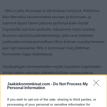
– NHL:n usko Arizonaan ei ole koskaan horjunut. Kiitämme
Alex Merueloa sitoutumisesta seuraan ja Arizonaan, ja
tuemme täysin hänen jatkuvia pyrkimyksiään löytää
Coyotesille uusi koti aavikolla. Haluamme myös muistaa
Arizonan uskollisia jääkiekkofaneja, jotka ovat tukeneet
joukkuetta omistautumisellaan lähes kolmen vuosikymmenen
ajan lajin kasvaessa, NHL:n komissaari Gary Bettman
kommentoi liigan tiedotteessa.
Hyväksyttyjen toimenpiteiden myötä Coyotesin organisaatio
siirtää kaiken nykyisen jääkiekkoilullisen omaisuutensa
Utahin seuralle. Tämä sisältää täyden reservin, pelaajiston,
Jaakiekonmmkisat.com -
Do Not Process My
varausvuorot ja muutkin jääkiekkotoiminnot.
Personal Information
– Olemme sitoutuneet rakentamaan Stanley Cupista
If you wish to opt-out of the sale, sharing to third parties, or
taistelevan joukkueen. Olemme innoissamme saadessamme
processing of your personal or sensitive information for