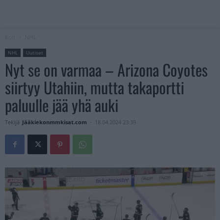
Koti
NHL
NHL
Uutiset
Nyt se on varmaa – Arizona Coyotes
siirtyy Utahiin, mutta takaportti
paluulle jää yhä auki
Tekijä
Jääkiekonmmkisat.com
-
18.04.2024 23:39