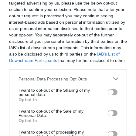
toivottaa uskomattomat pelaajat, valmentajat, henkilökunnan
targeted advertising by us, please use the below opt-out
section to confirm your selection. Please note that after your
ja heidän perheensä Utahiin. Tämä on hieno päivä Utahille,
opt-out request is processed you may continue seeing
jääkiekolle sekä perinnölle, joka jättää jäljen myös tuleviin
interest-based ads based on personal information utilized by
sukupolviin, Smithit totesivat tiedotteessa.
us or personal information disclosed to third parties prior to
your opt-out. You may separately opt-out of the further
disclosure of your personal information by third parties on the
Lue myös:
Uskomaton suoritus! – Dallasin Jake Oettinger
IAB’s list of downstream participants. This information may
nappasi tyynesti yhden kauden hienoimmista torjunnoista
also be disclosed by us to third parties on the
IAB’s List of
Downstream Participants
that may further disclose it to other
third parties.
Personal Data Processing Opt Outs
I want to opt-out of the Sharing of my
personal data.
Opted In
I want to opt-out of the Sale of my
Edellinen artikkeli
Seuraava artikkeli
Personal Data.
Opted In
Yle: Erik Haula ei saavu MM-
Leijonien MM-leiriryhmään
kisoihin – Mikael Granlund
kuusi uutta pelaajaa
I want to opt-out of processing my