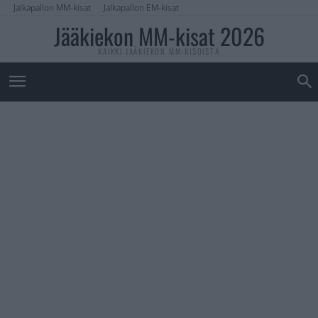
Jalkapallon MM-kisat
Jalkapallon EM-kisat
Jääkiekon MM-kisat 2026
KAIKKI JÄÄKIEKON MM-KISOISTA