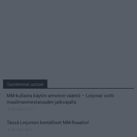
Tuoreimmat uutiset
MM-kullasta käytiin armoton vääntö – Leijonat voitti
maailmanmestaruuden jatkoajalla
31.05.2026 23:27
Tässä Leijonien kentälliset MM-finaaliin!
31.05.2026 18:37