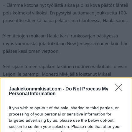
– Elämme kotona nyt työlästä aikaa ja olisi kova päätös lähteä
pois kolmeksi viikoksi. En pystyisi auttamaan joukkuetta 100-
prosenttisesti enkä halua pelata siinä tilanteessa, Haula sanoi.
Ylen tietojen mukaan Haula kärsi runkosarjan päättyessä
myös vammasta, jota tutkitaan New Jerseyssä ennen kuin hän
pääsee kesäloman viettoon.
Sen sijaan toinen rapakon takainen uutinen vaikuttaisi olevan
Leijonille parempi. Monesti MM-jäillä loistanut Mikael
Granlund nimittäin Ylen tietojen mukaan ainakin harkitsee
vakavasti Leijonien vahvistamista.
Jaakiekonmmkisat.com -
Do Not Process My
Personal Information
Granlundin edustaman San Jose Sharksin kausi päättyy
If you wish to opt-out of the sale, sharing to third parties, or
perjantain vastaisena yönä pelattavaan runkosarjan
processing of your personal or sensitive information for
päätösotteluun. Granlund pelasi Sharksin surkeudesta
targeted advertising by us, please use the below opt-out
section to confirm your selection. Please note that after your
huolimatta vahvan kauden ja olisi ehdottomasti todellinen