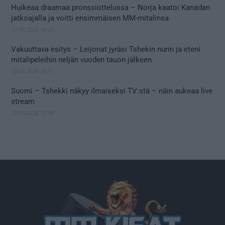
Huikeaa draamaa pronssiottelussa – Norja kaatoi Kanadan
jatkoajalla ja voitti ensimmäisen MM-mitalinsa
31.05.2026 18:25
Vakuuttava esitys – Leijonat jyräsi Tshekin nurin ja eteni
mitalipeleihin neljän vuoden tauon jälkeen
28.05.2026 19:11
Suomi – Tshekki näkyy ilmaiseksi TV:stä – näin aukeaa live
stream
28.05.2026 15:09