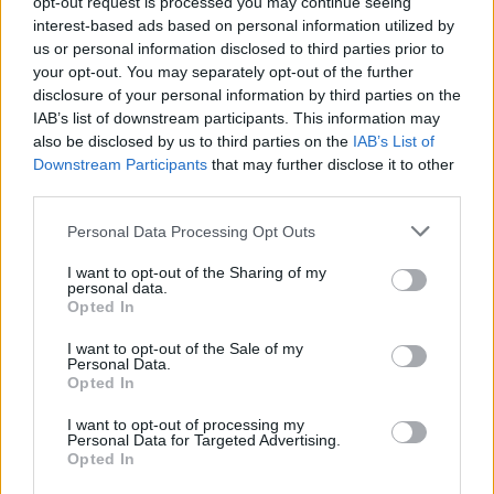
opt-out request is processed you may continue seeing
täsmävahvistus Leijonien heikolle sentteriosastolle.
interest-based ads based on personal information utilized by
us or personal information disclosed to third parties prior to
Lue myös:
Ruotsi saa supervahvistuksen MM-kisoihin – Erik
your opt-out. You may separately opt-out of the further
disclosure of your personal information by third parties on the
Karlsson tulossa mukaan!
IAB’s list of downstream participants. This information may
also be disclosed by us to third parties on the
IAB’s List of
Downstream Participants
that may further disclose it to other
third parties.
Personal Data Processing Opt Outs
I want to opt-out of the Sharing of my
personal data.
Opted In
Edellinen artikkeli
Seuraava artikkeli
I want to opt-out of the Sale of my
Oho! HIFK:n urheilujohtaja
Nyt se on varmaa – Arizona
Personal Data.
Opted In
Tobias Salmelainen jättää
Coyotes siirtyy Utahiin, mutta
pestinsä
takaportti paluulle jää yhä auki
I want to opt-out of processing my
Personal Data for Targeted Advertising.
Opted In
LIITTYVÄT ARTIKKELIT
LISÄÄ TEKIJÄLTÄ