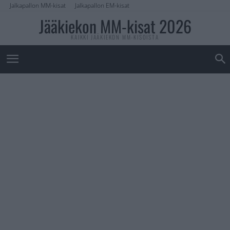
Jalkapallon MM-kisat
Jalkapallon EM-kisat
Jääkiekon MM-kisat 2026
KAIKKI JÄÄKIEKON MM-KISOISTA