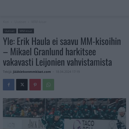
Koti
Uutiset
MM-kisat
Uutiset
MM-kisat
Yle: Erik Haula ei saavu MM-kisoihin
– Mikael Granlund harkitsee
vakavasti Leijonien vahvistamista
Tekijä
Jääkiekonmmkisat.com
-
18.04.2024 17:19