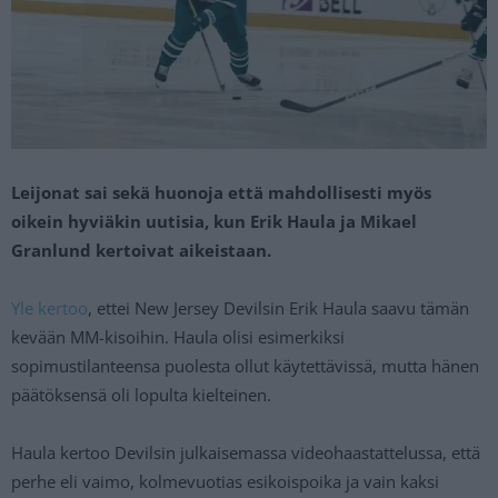
Leijonat sai sekä huonoja että mahdollisesti myös
oikein hyviäkin uutisia, kun Erik Haula ja Mikael
Granlund kertoivat aikeistaan.
Yle kertoo
, ettei New Jersey Devilsin Erik Haula saavu tämän
kevään MM-kisoihin. Haula olisi esimerkiksi
sopimustilanteensa puolesta ollut käytettävissä, mutta hänen
päätöksensä oli lopulta kielteinen.
Haula kertoo Devilsin julkaisemassa videohaastattelussa, että
perhe eli vaimo, kolmevuotias esikoispoika ja vain kaksi