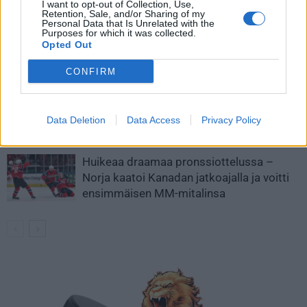
I want to opt-out of Collection, Use,
Retention, Sale, and/or Sharing of my
Personal Data that Is Unrelated with the
MM-kullasta käytiin armoton vääntö –
Purposes for which it was collected.
Leijonat voitti maailmanmestaruuden
Opted Out
jatkoajalla
CONFIRM
Tässä Leijonien kentälliset MM-finaaliin!
Data Deletion
Data Access
Privacy Policy
Huikeaa draamaa pronssiottelussa –
Norja kaatoi Kanadan jatkoajalla ja voitti
ensimmäisen MM-mitalinsa