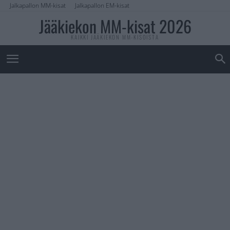
Jalkapallon MM-kisat
Jalkapallon EM-kisat
Jääkiekon MM-kisat 2026
KAIKKI JÄÄKIEKON MM-KISOISTA