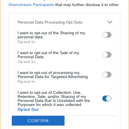
Edellinen artikkeli
Seuraava artikkeli
Downstream Participants
that may further disclose it to other
third parties.
Mikko Rantanen heti
Teuvo Teräväinen osui
mielettömässä vireessä! –
komealla tavalla kauden
Personal Data Processing Opt Outs
Tehtaili pisteet 2+2 kauden
avauksessa – naulasi one-
avauksessa
timerin sisään
I want to opt-out of the Sharing of my
personal data.
Opted In
LIITTYVÄT ARTIKKELIT
LISÄÄ TEKIJÄLTÄ
I want to opt-out of the Sale of my
Personal Data.
Opted In
Leijonat julkisti ketjut Sveitsi-peliin –
Aleksander Barkov tekee paluun
I want to opt-out of processing my
Personal Data for Targeted Advertising.
kaukaloon
Opted In
Venäläisveskari sekosi Suomen 2.
I want to opt-out of Collection, Use,
Retention, Sale, and/or Sharing of my
divisioonassa – sai samasta tilanteesta
Personal Data that Is Unrelated with the
Purposes for which it was collected.
50 jäähyminuuttia
Opted Out
Kanada – USA klo 15:10 – näin katsot
CONFIRM
ottelun ilmaiseksi TV:stä