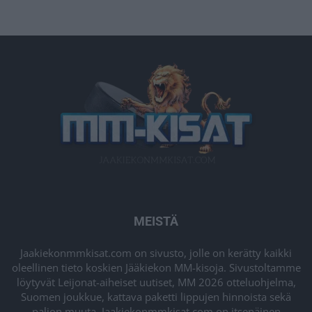
MEISTÄ
Jaakiekonmmkisat.com on sivusto, jolle on kerätty kaikki
oleellinen tieto koskien Jääkiekon MM-kisoja. Sivustoltamme
löytyvät Leijonat-aiheiset uutiset, MM 2026 otteluohjelma,
Suomen joukkue, kattava paketti lippujen hinnoista sekä
paljon muuta. Jaakiekonmmkisat.com on itsenäinen