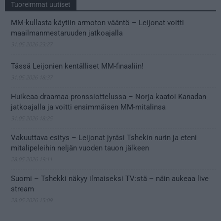
Tuoreimmat uutiset
MM-kullasta käytiin armoton vääntö – Leijonat voitti
maailmanmestaruuden jatkoajalla
31.05.2026 23:27
Tässä Leijonien kentälliset MM-finaaliin!
31.05.2026 18:37
Huikeaa draamaa pronssiottelussa – Norja kaatoi Kanadan
jatkoajalla ja voitti ensimmäisen MM-mitalinsa
31.05.2026 18:25
Vakuuttava esitys – Leijonat jyräsi Tshekin nurin ja eteni
mitalipeleihin neljän vuoden tauon jälkeen
28.05.2026 19:11
Suomi – Tshekki näkyy ilmaiseksi TV:stä – näin aukeaa live
stream
28.05.2026 15:09