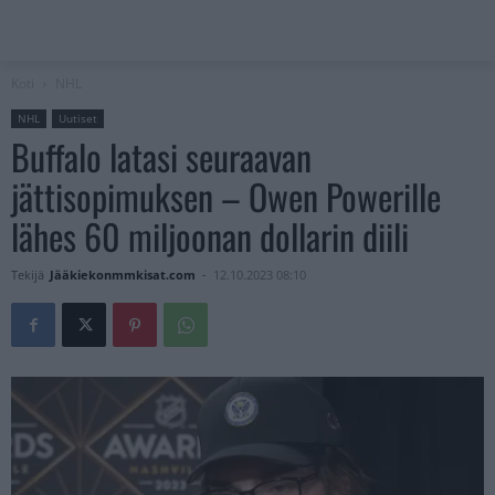
Koti
NHL
NHL
Uutiset
Buffalo latasi seuraavan
jättisopimuksen – Owen Powerille
lähes 60 miljoonan dollarin diili
Tekijä
Jääkiekonmmkisat.com
-
12.10.2023 08:10