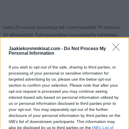
Vasta 20-vuotias puolustaja teki viime kaudella 79 otteluun
35 tehopistettä. Tulevaisuudessa nuorukaiselta odotetaan
kuitenkin entistä parempaa, mistä voi uusi sopimus kertoo.
Jaakiekonmmkisat.com -
Do Not Process My
Personal Information
Powerin sopimus on selvää jatkumoa, sillä Buffalon
seurajohto on kiinnittänyt järjestäen kaikki lupaukset pitkillä
If you wish to opt-out of the sale, sharing to third parties, or
ja massiivisilla sopimuksilla nopeaan tahtiin.
processing of your personal or sensitive information for
targeted advertising by us, please use the below opt-out
section to confirm your selection. Please note that after your
opt-out request is processed you may continue seeing
interest-based ads based on personal information utilized by
us or personal information disclosed to third parties prior to
your opt-out. You may separately opt-out of the further
disclosure of your personal information by third parties on the
IAB’s list of downstream participants. This information may
also be disclosed by us to third parties on the
IAB’s List of