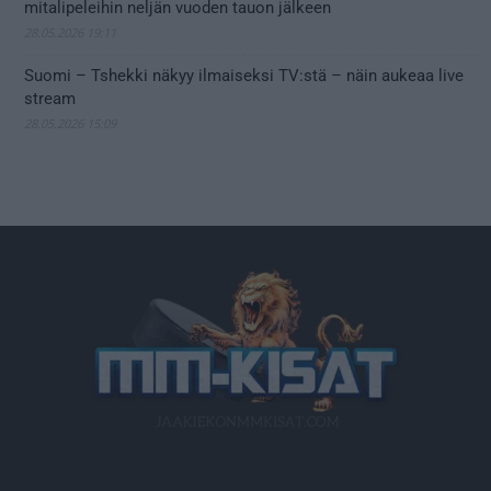
mitalipeleihin neljän vuoden tauon jälkeen
28.05.2026 19:11
Suomi – Tshekki näkyy ilmaiseksi TV:stä – näin aukeaa live
stream
28.05.2026 15:09