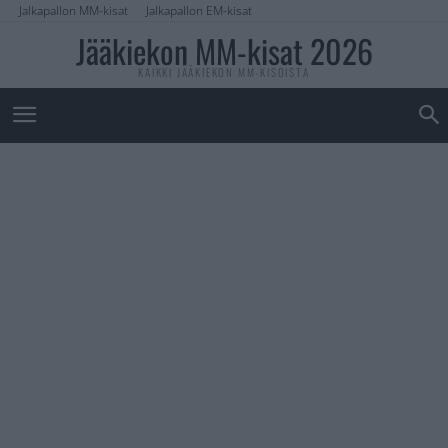
Jalkapallon MM-kisat
Jalkapallon EM-kisat
Jääkiekon MM-kisat 2026
KAIKKI JÄÄKIEKON MM-KISOISTA