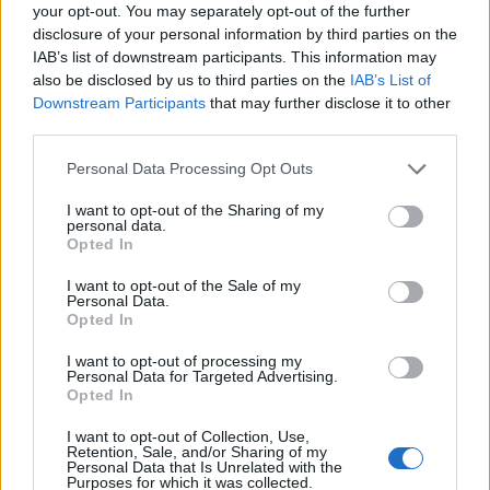
(@HockeyDaily365)
October 12, 2023
your opt-out. You may separately opt-out of the further
disclosure of your personal information by third parties on the
IAB’s list of downstream participants. This information may
Mikäli videot eivät näy, voit katsoa ne myös
Hockey Dailyn X-
also be disclosed by us to third parties on the
IAB’s List of
tilillä
.
Downstream Participants
that may further disclose it to other
third parties.
Nathan MacKinnon osui Rantasen syötöstä:
Personal Data Processing Opt Outs
I want to opt-out of the Sharing of my
NATHAN MACKINNON BURIES MIKKO
personal data.
Opted In
RANTANEN'S BEAUTIFUL FEED TO OPEN
THE SCORING FOR THE
I want to opt-out of the Sale of my
Personal Data.
AVALANCHE!
#GOAVSGO
Opted In
PIC.TWITTER.COM/CP36P7X3OI
I want to opt-out of processing my
Personal Data for Targeted Advertising.
Opted In
— Hockey Daily 365 l NHL Highlights & News
I want to opt-out of Collection, Use,
(@HockeyDaily365)
October 12, 2023
Retention, Sale, and/or Sharing of my
Personal Data that Is Unrelated with the
Purposes for which it was collected.