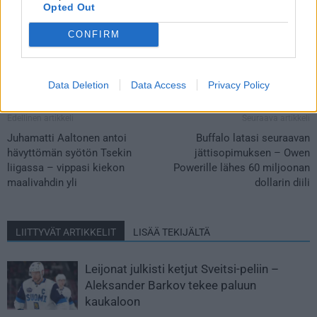
Opted Out
CONFIRM
Data Deletion
Data Access
Privacy Policy
Edellinen artikkeli
Seuraava artikkeli
Juhamatti Aaltonen antoi
Buffalo latasi seuraavan
hävyttömän syötön Tsekin
jättisopimuksen – Owen
liigassa – vippasi kiekon
Powerille lähes 60 miljoonan
maalivahdin yli
dollarin diili
LIITTYVÄT ARTIKKELIT
LISÄÄ TEKIJÄLTÄ
Leijonat julkisti ketjut Sveitsi-peliin –
Aleksander Barkov tekee paluun
kaukaloon