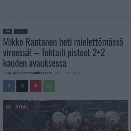
Koti
NHL
NHL
Uutiset
Mikko Rantanen heti mielettömässä
vireessä! – Tehtaili pisteet 2+2
kauden avauksessa
Tekijä
Jääkiekonmmkisat.com
-
12.10.2023 08:08