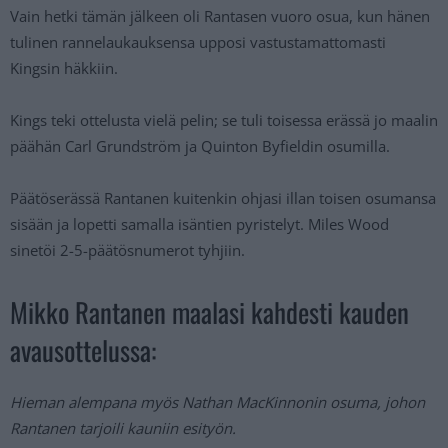
Vain hetki tämän jälkeen oli Rantasen vuoro osua, kun hänen
tulinen rannelaukauksensa upposi vastustamattomasti
Kingsin häkkiin.
Kings teki ottelusta vielä pelin; se tuli toisessa erässä jo maalin
päähän Carl Grundström ja Quinton Byfieldin osumilla.
Päätöserässä Rantanen kuitenkin ohjasi illan toisen osumansa
sisään ja lopetti samalla isäntien pyristelyt. Miles Wood
sinetöi 2-5-päätösnumerot tyhjiin.
Mikko Rantanen maalasi kahdesti kauden
avausottelussa:
Hieman alempana myös Nathan MacKinnonin osuma, johon
Rantanen tarjoili kauniin esityön.