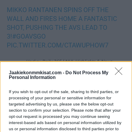
MIKKO RANTANEN SPINS OFF THE
WALL AND FIRES HOME A FANTASTIC
SHOT, PUSHING THE AVS LEAD TO
3!
#GOAVSGO
PIC.TWITTER.COM/CTAWUPHOW7
— Hockey Daily 365 l NHL Highlights & News
(@HockeyDaily365)
October 12, 2023
Jaakiekonmmkisat.com -
Do Not Process My
Personal Information
MIKKO RANTANEN'S REDIRECT EVADES
If you wish to opt-out of the sale, sharing to third parties, or
TALBOT FOR HIS SECOND GOAL OF THE
processing of your personal or sensitive information for
GAME!
#GOAVSGO
targeted advertising by us, please use the below opt-out
PIC.TWITTER.COM/CAMLZUCODR
section to confirm your selection. Please note that after your
opt-out request is processed you may continue seeing
interest-based ads based on personal information utilized by
— Hockey Daily 365 l NHL Highlights & News
us or personal information disclosed to third parties prior to