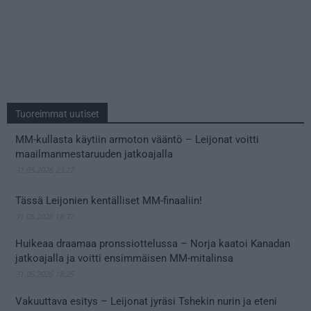
Tuoreimmat uutiset
MM-kullasta käytiin armoton vääntö – Leijonat voitti
maailmanmestaruuden jatkoajalla
31.05.2026 23:27
Tässä Leijonien kentälliset MM-finaaliin!
31.05.2026 18:37
Huikeaa draamaa pronssiottelussa – Norja kaatoi Kanadan
jatkoajalla ja voitti ensimmäisen MM-mitalinsa
31.05.2026 18:25
Vakuuttava esitys – Leijonat jyräsi Tshekin nurin ja eteni