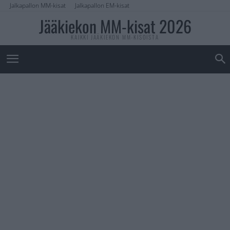
Jalkapallon MM-kisat
Jalkapallon EM-kisat
Jääkiekon MM-kisat 2026
KAIKKI JÄÄKIEKON MM-KISOISTA