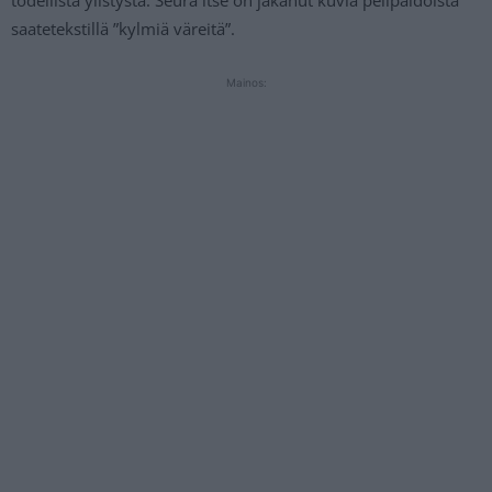
todellista ylistystä. Seura itse on jakanut kuvia pelipaidoista
saatetekstillä ”kylmiä väreitä”.
Mainos: