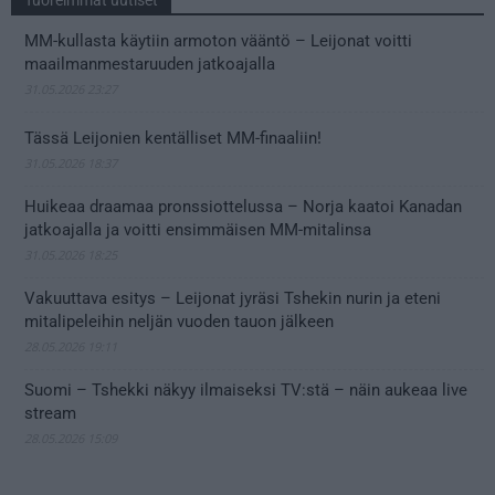
MM-kullasta käytiin armoton vääntö – Leijonat voitti
maailmanmestaruuden jatkoajalla
31.05.2026 23:27
Tässä Leijonien kentälliset MM-finaaliin!
31.05.2026 18:37
Huikeaa draamaa pronssiottelussa – Norja kaatoi Kanadan
jatkoajalla ja voitti ensimmäisen MM-mitalinsa
31.05.2026 18:25
Vakuuttava esitys – Leijonat jyräsi Tshekin nurin ja eteni
mitalipeleihin neljän vuoden tauon jälkeen
28.05.2026 19:11
Suomi – Tshekki näkyy ilmaiseksi TV:stä – näin aukeaa live
stream
28.05.2026 15:09