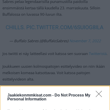
Sabres pelaa legendaarisilla punamustilla paidoilla
ensimmäistä kertaa tällä kaudella 23. marraskuuta. Silloin
Buffalossa on luvassa 90-luvun ilta.
CHILLS.
PIC.TWITTER.COM/6SUIOG8ILA
— Buffalo Sabres (@BuffaloSabres)
November 7, 2022
Jos twiitti ei näy laitteellasi voit katsoa sen suoraan
Twitteristä
.
Joukkueen uusien kolmospaitojen esittelyvideo on niin ikään
melkoisen komeaa katsottavaa. Voit katsoa paitojen
esittelyvideon alta.
Jaakiekonmmkisat.com -
Do Not Process My
Personal Information