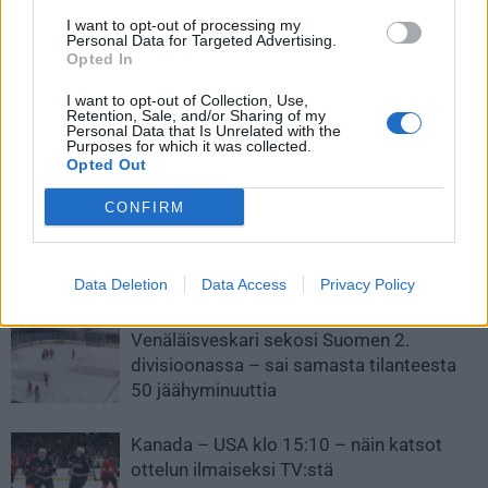
Kaapo Kakko iski komean
Leijonien joukkueeseen
I want to opt-out of processing my
osuman – malttia viimeiseen
muutoksia Karjala-turnauksen
Personal Data for Targeted Advertising.
asti ja kiekko aivan ylähyllylle
kynnyksellä – lisää debytantteja
Opted In
joukkueeseen, kolme pelaajaa
I want to opt-out of Collection, Use,
jää pois
Retention, Sale, and/or Sharing of my
Personal Data that Is Unrelated with the
Purposes for which it was collected.
Opted Out
LIITTYVÄT ARTIKKELIT
LISÄÄ TEKIJÄLTÄ
CONFIRM
Leijonat julkisti ketjut Sveitsi-peliin –
Aleksander Barkov tekee paluun
kaukaloon
Data Deletion
Data Access
Privacy Policy
Venäläisveskari sekosi Suomen 2.
divisioonassa – sai samasta tilanteesta
50 jäähyminuuttia
Kanada – USA klo 15:10 – näin katsot
ottelun ilmaiseksi TV:stä