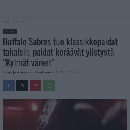
Koti
Uutiset
Uutiset
Buffalo Sabres tuo klassikkopaidat
takaisin, paidat keräävät ylistystä –
”Kylmät väreet”
Tekijä
Jaakiekonmmkisat.com
-
07.11.2022 20:56