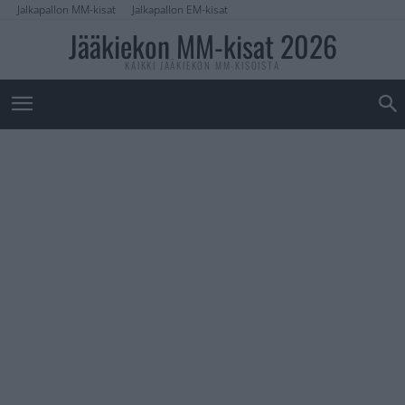
Jalkapallon MM-kisat
Jalkapallon EM-kisat
Jääkiekon MM-kisat 2026
KAIKKI JÄÄKIEKON MM-KISOISTA