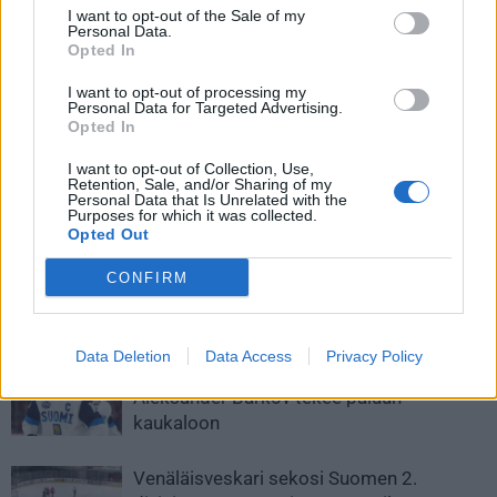
I want to opt-out of the Sale of my
Personal Data.
Opted In
I want to opt-out of processing my
Personal Data for Targeted Advertising.
Opted In
Edellinen artikkeli
Seuraava artikkeli
I want to opt-out of Collection, Use,
Retention, Sale, and/or Sharing of my
Connor McDavid taklasi Jesperi
Pitkäperjantai tuo ruutuihin
Personal Data that Is Unrelated with the
Kotkaniemeä kyynerpäällä
yhden ottelun verran Liigaa
Purposes for which it was collected.
Opted Out
päähän – ei pelikieltoa
CONFIRM
LIITTYVÄT ARTIKKELIT
LISÄÄ TEKIJÄLTÄ
Data Deletion
Data Access
Privacy Policy
Leijonat julkisti ketjut Sveitsi-peliin –
Aleksander Barkov tekee paluun
kaukaloon
Venäläisveskari sekosi Suomen 2.