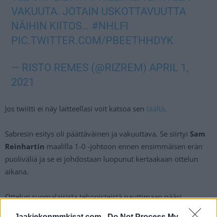
VAKUUTA. JOTAIN USKOTTAVUUTTA
NÄIHIN KIITOS…
#NHLFI
PIC.TWITTER.COM/PBEETHHDYK
— RISTO REMES (@RIZREM)
APRIL 1,
2021
Jos twiitti ei näy laitteellasi voit katsoa sen
täältä
.
Sabresin esitys oli päättäväinen ja vakuuttava. Se siirtyi
Sam
Reinhartin
maalilla 1-0 -johtoon ennen ensimmäisen erän
puoliväliä ja se ei johdostaan luopunut kertaakaan ottelun
aikana.
Ottelun suomalaisista tehopisteistä nauttimaan pääsi
Buffalon
Rasmus Ristolainen
joka merkkautti ottelussa kaksi
Jaakiekonmmkisat.com -
Do Not Process My