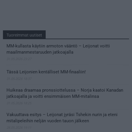
Tuoreimmat uutiset
MM-kullasta käytiin armoton vääntö – Leijonat voitti
maailmanmestaruuden jatkoajalla
31.05.2026 23:27
Tässä Leijonien kentälliset MM-finaaliin!
31.05.2026 18:37
Huikeaa draamaa pronssiottelussa – Norja kaatoi Kanadan
jatkoajalla ja voitti ensimmäisen MM-mitalinsa
31.05.2026 18:25
Vakuuttava esitys – Leijonat jyräsi Tshekin nurin ja eteni
mitalipeleihin neljän vuoden tauon jälkeen
28.05.2026 19:11