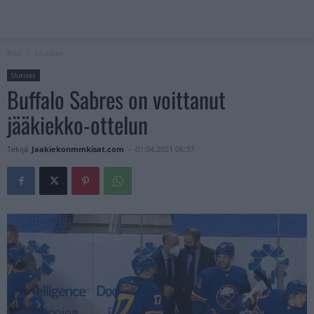
Koti
Uutiset
Uutiset
Buffalo Sabres on voittanut
jääkiekko-ottelun
Tekijä
Jaakiekonmmkisat.com
-
01.04.2021 06:37