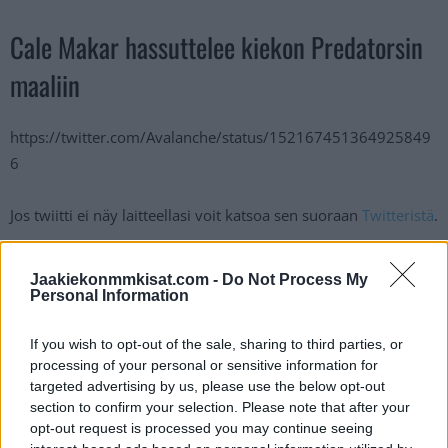
Cale Makar hassuttelee kiekon Predatorsin
maaliin
https://twitter.com/Avalanche/status/152167451364925849
6
Jos twiitti ei näy laitteellasi voit katsoa sen suoraan
Twitteristä
.
Myös Coloradon suomalaiset olivat ottelussa tehokkaina.
Jaakiekonmmkisat.com -
Do Not Process My
Mikko Rantanen
iski ykkösketjun laidalla kolme
Personal Information
syöttöpistettä ja myös Avalanchen kakkosketjussa hyökännyt
Artturi Lehkonen
pääsi tehopisteiden makuun iskemällä
If you wish to opt-out of the sale, sharing to third parties, or
processing of your personal or sensitive information for
yhden osuman.
targeted advertising by us, please use the below opt-out
section to confirm your selection. Please note that after your
Lue myös:
Ville Hussolta onnistunut debyytti pudotuspeleissä
opt-out request is processed you may continue seeing