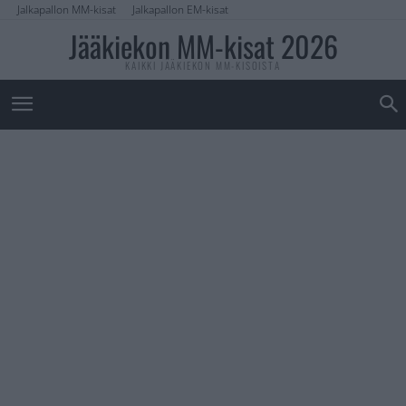
Jalkapallon MM-kisat
Jalkapallon EM-kisat
Jääkiekon MM-kisat 2026
KAIKKI JÄÄKIEKON MM-KISOISTA