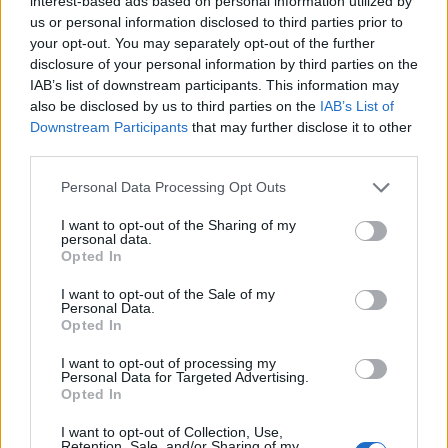
– 37 torjuntaa ja nollapeli
interest-based ads based on personal information utilized by
us or personal information disclosed to third parties prior to
your opt-out. You may separately opt-out of the further
disclosure of your personal information by third parties on the
IAB’s list of downstream participants. This information may
also be disclosed by us to third parties on the
IAB’s List of
Downstream Participants
that may further disclose it to other
third parties.
Personal Data Processing Opt Outs
Edellinen artikkeli
Seuraava artikkeli
I want to opt-out of the Sharing of my
personal data.
Ville Hussolta onnistunut
Leijonien valmistautuminen
Opted In
debyytti pudotuspeleissä – 37
kotikisoihin huipentuu tällä
torjuntaa ja nollapeli
viikolla – NHL:stä voi tulla vielä
I want to opt-out of the Sale of my
useampikin vahvistus
Personal Data.
kokoonpanoon
Opted In
I want to opt-out of processing my
Personal Data for Targeted Advertising.
Opted In
LIITTYVÄT ARTIKKELIT
LISÄÄ TEKIJÄLTÄ
I want to opt-out of Collection, Use,
Leijonat julkisti ketjut Sveitsi-peliin –
Retention, Sale, and/or Sharing of my