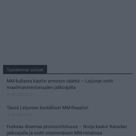
Tuoreimmat uutiset
MM-kullasta käytiin armoton vääntö – Leijonat voitti
maailmanmestaruuden jatkoajalla
31.05.2026 23:27
Tässä Leijonien kentälliset MM-finaaliin!
31.05.2026 18:37
Huikeaa draamaa pronssiottelussa – Norja kaatoi Kanadan
jatkoajalla ja voitti ensimmäisen MM-mitalinsa