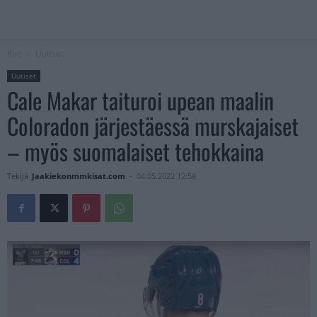
Koti
Uutiset
Uutiset
Cale Makar taituroi upean maalin
Coloradon järjestäessä murskajaiset
– myös suomalaiset tehokkaina
Tekijä
Jaakiekonmmkisat.com
-
04.05.2022 12:58