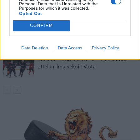
Personal Data that Is Unrelated with the
Aleksander Barkov tekee paluun
Purposes for which it was collected.
kaukaloon
Opted Out
CONFIRM
Venäläisveskari sekosi Suomen 2.
divisioonassa – sai samasta tilanteesta
50 jäähyminuuttia
Data Deletion
Data Access
Privacy Policy
Kanada – USA klo 15:10 – näin katsot
ottelun ilmaiseksi TV:stä