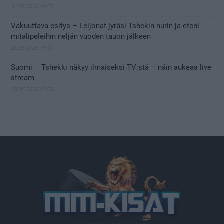
31.05.2026 18:25
Vakuuttava esitys – Leijonat jyräsi Tshekin nurin ja eteni
mitalipeleihin neljän vuoden tauon jälkeen
28.05.2026 19:11
Suomi – Tshekki näkyy ilmaiseksi TV:stä – näin aukeaa live
stream
28.05.2026 15:09