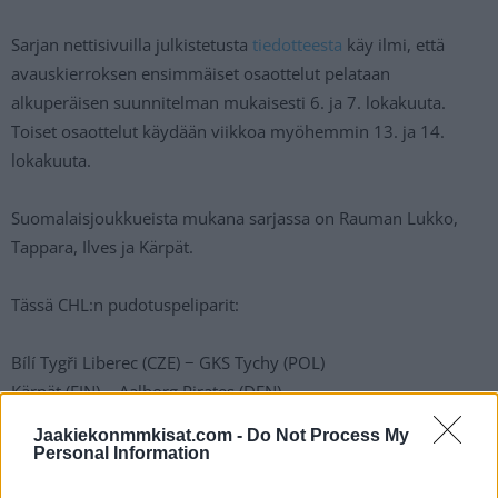
Sarjan nettisivuilla julkistetusta
tiedotteesta
käy ilmi, että
avauskierroksen ensimmäiset osaottelut pelataan
alkuperäisen suunnitelman mukaisesti 6. ja 7. lokakuuta.
Toiset osaottelut käydään viikkoa myöhemmin 13. ja 14.
lokakuuta.
Suomalaisjoukkueista mukana sarjassa on Rauman Lukko,
Tappara, Ilves ja Kärpät.
Tässä CHL:n pudotuspeliparit:
Bílí Tygři Liberec (CZE) − GKS Tychy (POL)
Kärpät (FIN) − Aalborg Pirates (DEN)
Oceláři Třinec (CZE) − Junost Minsk (BLR)
Jaakiekonmmkisat.com -
Do Not Process My
Red Bull Salzburg (AUT) − Tappara (FIN)
Personal Information
Straubing Tigers (GER) − Geneve-Servette (SUI)