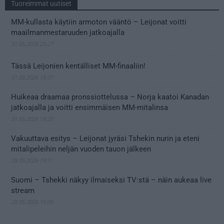
Tuoreimmat uutiset
MM-kullasta käytiin armoton vääntö – Leijonat voitti
maailmanmestaruuden jatkoajalla
31.05.2026 23:27
Tässä Leijonien kentälliset MM-finaaliin!
31.05.2026 18:37
Huikeaa draamaa pronssiottelussa – Norja kaatoi Kanadan
jatkoajalla ja voitti ensimmäisen MM-mitalinsa
31.05.2026 18:25
Vakuuttava esitys – Leijonat jyräsi Tshekin nurin ja eteni
mitalipeleihin neljän vuoden tauon jälkeen
28.05.2026 19:11
Suomi – Tshekki näkyy ilmaiseksi TV:stä – näin aukeaa live
stream
28.05.2026 15:09