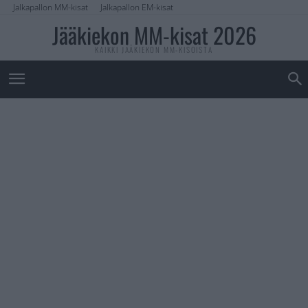
Jalkapallon MM-kisat
Jalkapallon EM-kisat
Jääkiekon MM-kisat 2026
KAIKKI JÄÄKIEKON MM-KISOISTA