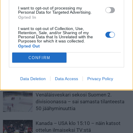
I want to opt-out of processing my
Edellinen artikkeli
Seuraava artikkeli
Personal Data for Targeted Advertising.
Opted In
Anton Lundell sai NHL-seuralta
HPK:n juhlavuosi päättyi
oudon kysymyksen – ”Vastasin,
merkittävään liikevoittoon
I want to opt-out of Collection, Use,
että leijona”
Retention, Sale, and/or Sharing of my
Personal Data that Is Unrelated with the
Purposes for which it was collected.
Opted Out
LIITTYVÄT ARTIKKELIT
LISÄÄ TEKIJÄLTÄ
CONFIRM
Leijonat julkisti ketjut Sveitsi-peliin –
Aleksander Barkov tekee paluun
Data Deletion
Data Access
Privacy Policy
kaukaloon
Venäläisveskari sekosi Suomen 2.
divisioonassa – sai samasta tilanteesta
50 jäähyminuuttia
Kanada – USA klo 15:10 – näin katsot
ottelun ilmaiseksi TV:stä