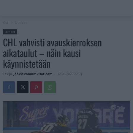
Koti
Uutiset
Uutiset
CHL vahvisti avauskierroksen
aikataulut – näin kausi
käynnistetään
Tekijä
Jääkiekonmmkisat.com
-
12.06.2020 22:01