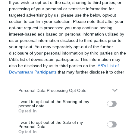
Rögle BK (SWE) − Stavanger Oilers (NOR)
If you wish to opt-out of the sale, sharing to third parties, or
processing of your personal or sensitive information for
Red Bull München (GER) − Ilves (FIN)
targeted advertising by us, please use the below opt-out
Lukko (FIN) − Sparta Praha (CZE)
section to confirm your selection. Please note that after your
Luleå Hockey (SWE) − Eisbären Berlin (GER)
opt-out request is processed you may continue seeing
Adler Mannheim (GER) − Brûleurs de Loups (FRA)
interest-based ads based on personal information utilized by
us or personal information disclosed to third parties prior to
Frölunda Indians (SWE) − Neman Grodno (BLR)
your opt-out. You may separately opt-out of the further
HC Bolzano (ITA/AUT) − EHC Biel-Bienne (SUI)
disclosure of your personal information by third parties on the
Färjestads BK (SWE) − Cardiff Devils (GBR)
IAB’s list of downstream participants. This information may
HC Davos (SUI) − Vienna Capitals (AUT)
also be disclosed by us to third parties on the
IAB’s List of
Downstream Participants
that may further disclose it to other
EV Zug (SUI) − Skellefteå AIK (SWE)
third parties.
ZSC Lions (SUI) − SønderjyskE (DEN)
Personal Data Processing Opt Outs
I want to opt-out of the Sharing of my
personal data.
Opted In
I want to opt-out of the Sale of my
Personal Data.
Opted In