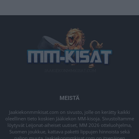
MEISTÄ
Jaakiekonmmkisat.com on sivusto, jolle on kerätty kaikki
oleellinen tieto koskien Jääkiekon MM-kisoja. Sivustoltamme
löytyvät Leijonat-aiheiset uutiset, MM 2026 otteluohjelma,
Suomen joukkue, kattava paketti lippujen hinnoista sekä
paljon muuta. Jaakiekonmmkisat.com on itsenäinen