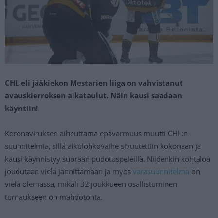
CHL eli jääkiekon Mestarien liiga on vahvistanut
avauskierroksen aikataulut. Näin kausi saadaan
käyntiin!
Koronaviruksen aiheuttama epävarmuus muutti CHL:n
suunnitelmia, sillä alkulohkovaihe sivuutettiin kokonaan ja
kausi käynnistyy suoraan pudotuspeleillä. Niidenkin kohtaloa
joudutaan vielä jännittämään ja myös
varasuunnitelma
on
vielä olemassa, mikäli 32 joukkueen osallistuminen
turnaukseen on mahdotonta.