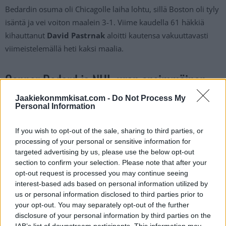
Bedardin osuma oli Chicagolle laiha lohtu, sillä Boston oli tyly
isäntä ja vei voiton maalein 3-1. Viime kaudella 61 häkkiä
kihauttanut
David Pastrnak
aloitti kautensa vakuuttavasti
viimeistelemällä heti kaksi maalia.
Connor Bedard ja NHL-uran ensimmäinen
maali:
Jaakiekonmmkisat.com -
Do Not Process My
Personal Information
https://twitter.com/NHLBlackhawks/status/17122541979811
If you wish to opt-out of the sale, sharing to third parties, or
76142
processing of your personal or sensitive information for
Jos video ei näy, voit katsoa sen
tästä
.
targeted advertising by us, please use the below opt-out
section to confirm your selection. Please note that after your
opt-out request is processed you may continue seeing
interest-based ads based on personal information utilized by
us or personal information disclosed to third parties prior to
your opt-out. You may separately opt-out of the further
disclosure of your personal information by third parties on the
IAB’s list of downstream participants. This information may