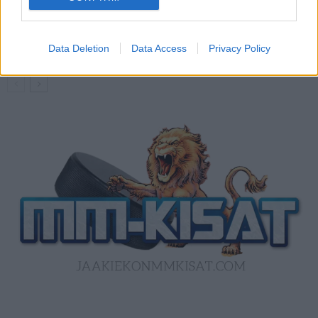
Kanada – USA klo 15:10 – näin katsot
ottelun ilmaiseksi TV:stä
Data Deletion
Data Access
Privacy Policy