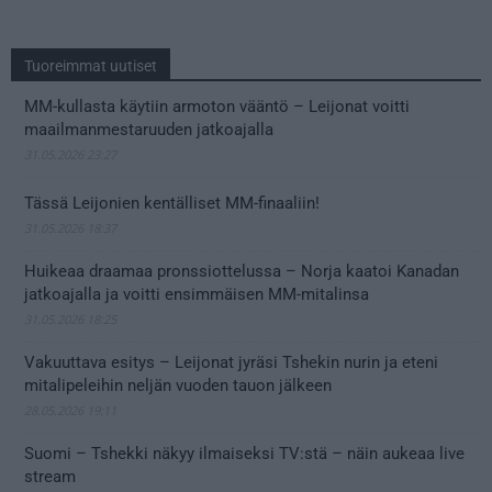
Tuoreimmat uutiset
MM-kullasta käytiin armoton vääntö – Leijonat voitti
maailmanmestaruuden jatkoajalla
31.05.2026 23:27
Tässä Leijonien kentälliset MM-finaaliin!
31.05.2026 18:37
Huikeaa draamaa pronssiottelussa – Norja kaatoi Kanadan
jatkoajalla ja voitti ensimmäisen MM-mitalinsa
31.05.2026 18:25
Vakuuttava esitys – Leijonat jyräsi Tshekin nurin ja eteni
mitalipeleihin neljän vuoden tauon jälkeen
28.05.2026 19:11
Suomi – Tshekki näkyy ilmaiseksi TV:stä – näin aukeaa live
stream