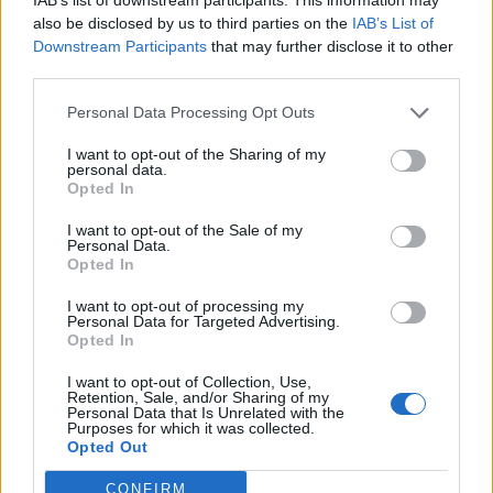
also be disclosed by us to third parties on the
IAB’s List of
Downstream Participants
that may further disclose it to other
third parties.
Edellinen artikkeli
Seuraava artikkeli
Montrealin Jesse Ylönen
JYP on purkanut Severi
Personal Data Processing Opt Outs
onnistui maalinteossa heti
Lahtisen pelaajasopimuksen
kauden avauksessa – nosti
I want to opt-out of the Sharing of my
kiekon tyylikkäästi ylähyllylle
personal data.
Opted In
I want to opt-out of the Sale of my
Personal Data.
LIITTYVÄT ARTIKKELIT
LISÄÄ TEKIJÄLTÄ
Opted In
Leijonat julkisti ketjut Sveitsi-peliin –
I want to opt-out of processing my
Personal Data for Targeted Advertising.
Aleksander Barkov tekee paluun
Opted In
kaukaloon
I want to opt-out of Collection, Use,
Retention, Sale, and/or Sharing of my
Venäläisveskari sekosi Suomen 2.
Personal Data that Is Unrelated with the
Purposes for which it was collected.
divisioonassa – sai samasta tilanteesta
Opted Out
50 jäähyminuuttia
CONFIRM