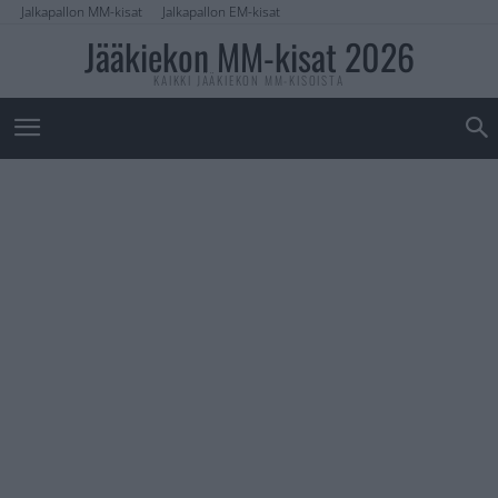
Jalkapallon MM-kisat
Jalkapallon EM-kisat
Jääkiekon MM-kisat 2026
KAIKKI JÄÄKIEKON MM-KISOISTA