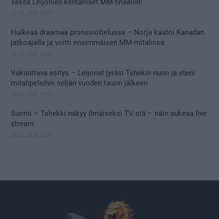
Tässä Leijonien kentälliset MM-finaaliin!
31.05.2026 18:37
Huikeaa draamaa pronssiottelussa – Norja kaatoi Kanadan
jatkoajalla ja voitti ensimmäisen MM-mitalinsa
31.05.2026 18:25
Vakuuttava esitys – Leijonat jyräsi Tshekin nurin ja eteni
mitalipeleihin neljän vuoden tauon jälkeen
28.05.2026 19:11
Suomi – Tshekki näkyy ilmaiseksi TV:stä – näin aukeaa live
stream
28.05.2026 15:09