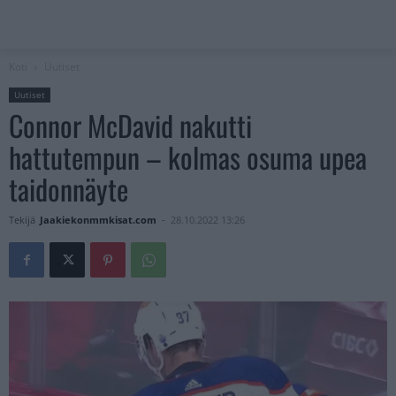
Koti
Uutiset
Uutiset
Connor McDavid nakutti
hattutempun – kolmas osuma upea
taidonnäyte
Tekijä
Jaakiekonmmkisat.com
-
28.10.2022 13:26