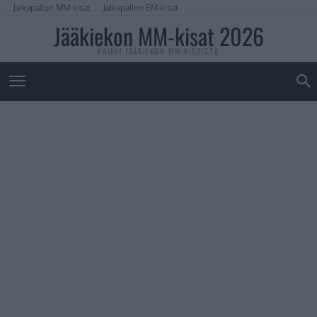
Jalkapallon MM-kisat
Jalkapallon EM-kisat
Jääkiekon MM-kisat 2026
KAIKKI JÄÄKIEKON MM-KISOISTA