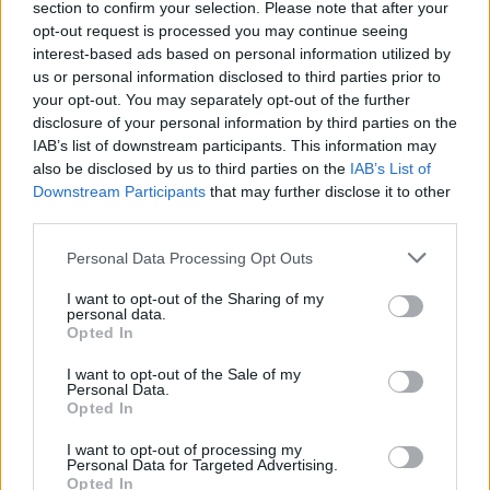
section to confirm your selection. Please note that after your
opt-out request is processed you may continue seeing
interest-based ads based on personal information utilized by
us or personal information disclosed to third parties prior to
your opt-out. You may separately opt-out of the further
disclosure of your personal information by third parties on the
Jos video ei näy laitteellasi voit katsoa sen suoraan
IAB’s list of downstream participants. This information may
Youtubesta
.
also be disclosed by us to third parties on the
IAB’s List of
Downstream Participants
that may further disclose it to other
third parties.
Personal Data Processing Opt Outs
I want to opt-out of the Sharing of my
personal data.
Opted In
I want to opt-out of the Sale of my
Edellinen artikkeli
Seuraava artikkeli
Personal Data.
Opted In
Joel Kiviranta elementissään –
Karjala-turnaus pelataan
todellinen tahtomaali
poikkeuksellisesti Turussa –
I want to opt-out of processing my
alivoimalla
tässä otteluohjelma
Personal Data for Targeted Advertising.
Opted In