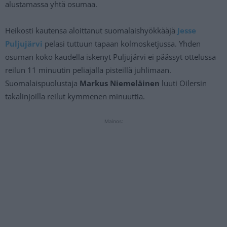
alustamassa yhtä osumaa.
Heikosti kautensa aloittanut suomalaishyökkääjä
Jesse
Puljujärvi
pelasi tuttuun tapaan kolmosketjussa. Yhden
osuman koko kaudella iskenyt Puljujärvi ei päässyt ottelussa
reilun 11 minuutin peliajalla pisteillä juhlimaan.
Suomalaispuolustaja
Markus Niemeläinen
luuti Oilersin
takalinjoilla reilut kymmenen minuuttia.
Mainos: