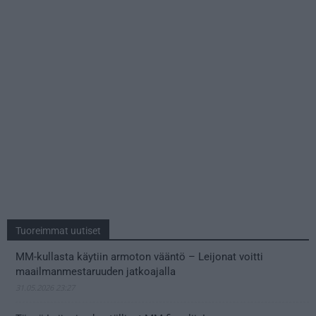
Tuoreimmat uutiset
MM-kullasta käytiin armoton vääntö – Leijonat voitti
maailmanmestaruuden jatkoajalla
31.05.2026 23:27