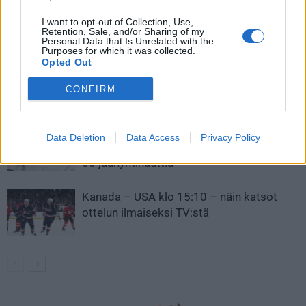
I want to opt-out of Collection, Use,
LIITTYVÄT ARTIKKELIT
LISÄÄ TEKIJÄLTÄ
Retention, Sale, and/or Sharing of my
Personal Data that Is Unrelated with the
Purposes for which it was collected.
Opted Out
Leijonat julkisti ketjut Sveitsi-peliin –
Aleksander Barkov tekee paluun
CONFIRM
kaukaloon
Venäläisveskari sekosi Suomen 2.
Data Deletion
Data Access
Privacy Policy
divisioonassa – sai samasta tilanteesta
50 jäähyminuuttia
Kanada – USA klo 15:10 – näin katsot
ottelun ilmaiseksi TV:stä