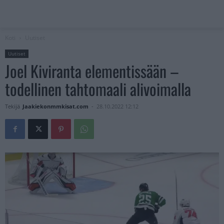
Koti
Uutiset
Uutiset
Joel Kiviranta elementissään –
todellinen tahtomaali alivoimalla
Tekijä
Jaakiekonmmkisat.com
-
28.10.2022 12:12