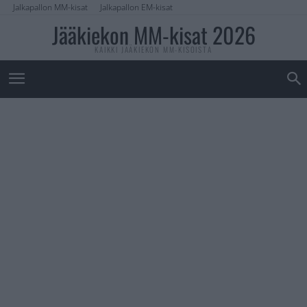
Jalkapallon MM-kisat
Jalkapallon EM-kisat
Jääkiekon MM-kisat 2026
KAIKKI JÄÄKIEKON MM-KISOISTA