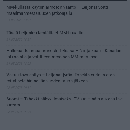
MM-kullasta käytiin armoton vääntö – Leijonat voitti
maailmanmestaruuden jatkoajalla
31.05.2026 23:27
Tässä Leijonien kentälliset MM-finaaliin!
31.05.2026 18:37
Huikeaa draamaa pronssiottelussa – Norja kaatoi Kanadan
jatkoajalla ja voitti ensimmäisen MM-mitalinsa
31.05.2026 18:25
Vakuuttava esitys – Leijonat jyräsi Tshekin nurin ja eteni
mitalipeleihin neljän vuoden tauon jälkeen
28.05.2026 19:11
Suomi – Tshekki näkyy ilmaiseksi TV:stä – näin aukeaa live
stream
28.05.2026 15:09