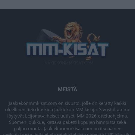
MEISTÄ
Jaakiekonmmkisat.com on sivusto, jolle on kerätty kaikki
oleellinen tieto koskien Jääkiekon MM-kisoja. Sivustoltamme
löytyvät Leijonat-aiheiset uutiset, MM 2026 otteluohjelma,
Suomen joukkue, kattava paketti lippujen hinnoista sekä
paljon muuta. Jaakiekonmmkisat.com on itsenäinen
verkkosivusto, jolla ei ole minkäänlaista yhteyttä IIHF:ään eikä