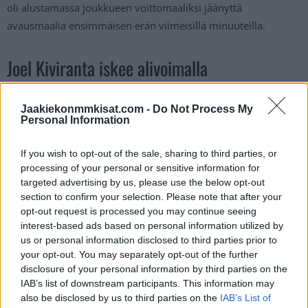
oli alustamassa joukkueen voittomaaliksi jäänyttä
avausmaalia ensimmäisen erän viimeisillä minuuteilla.
Joel Kiviranta iskee alivoimalla
https://twitter.com/ViaplayUrheilu/status/158583551250133
Jaakiekonmmkisat.com -
Do Not Process My
Personal Information
8112
If you wish to opt-out of the sale, sharing to third parties, or
Jos twiitti ei näy laitteellasi voit katsoa sen suoraan
Twitteristä
.
processing of your personal or sensitive information for
targeted advertising by us, please use the below opt-out
section to confirm your selection. Please note that after your
opt-out request is processed you may continue seeing
interest-based ads based on personal information utilized by
us or personal information disclosed to third parties prior to
your opt-out. You may separately opt-out of the further
disclosure of your personal information by third parties on the
IAB’s list of downstream participants. This information may
also be disclosed by us to third parties on the
IAB’s List of
Edellinen artikkeli
Seuraava artikkeli