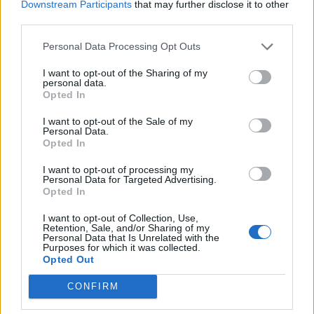
Downstream Participants
that may further disclose it to other
Arizona Coyotesilta todellinen
Connor McDavid nakutti
third parties.
pohjanoteeraus – katso, miten
hattutempun – kolmas osuma
alkeelliset vierasjoukkueen
upea taidonnäyte
Personal Data Processing Opt Outs
olosuhteet ovat
I want to opt-out of the Sharing of my
personal data.
Opted In
LIITTYVÄT ARTIKKELIT
LISÄÄ TEKIJÄLTÄ
I want to opt-out of the Sale of my
Personal Data.
Leijonat julkisti ketjut Sveitsi-peliin –
Opted In
Aleksander Barkov tekee paluun
I want to opt-out of processing my
kaukaloon
Personal Data for Targeted Advertising.
Opted In
Venäläisveskari sekosi Suomen 2.
I want to opt-out of Collection, Use,
divisioonassa – sai samasta tilanteesta
Retention, Sale, and/or Sharing of my
Personal Data that Is Unrelated with the
50 jäähyminuuttia
Purposes for which it was collected.
Opted Out
Kanada – USA klo 15:10 – näin katsot
CONFIRM
ottelun ilmaiseksi TV:stä