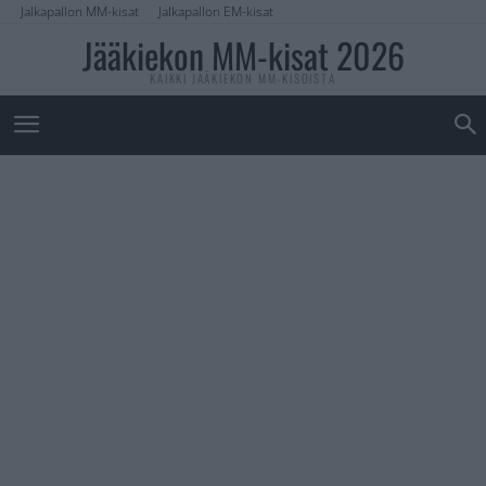
Jalkapallon MM-kisat
Jalkapallon EM-kisat
Jääkiekon MM-kisat 2026
KAIKKI JÄÄKIEKON MM-KISOISTA