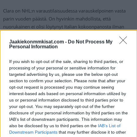
Clara on NHL:n varaustilaisuudessa varauskelpoinen vasta
parin vuoden päästä. On hyvinkin mahdollista, että
nuorukainen ei olisi löytynyt Italian kokoonpanosta ilman
koronatartuntoja, mutta pandemiatilanteesta huolimatta tätä
Jaakiekonmmkisat.com -
Do Not Process My
voidaan pitää suurena saavutuksena nuorelta maalivahdilta.
Personal Information
Mikäli Damian Clara pääsee pelaamaan turnauksessa, hänestä
If you wish to opt-out of the sale, sharing to third parties, or
tulee kertaheitolla kaikkien aikojen nuorin modernin ajan
processing of your personal or sensitive information for
MM-kisoissa pelannut pelaaja. Hän olisi myös MM-kisojen
targeted advertising by us, please use the below opt-out
section to confirm your selection. Please note that after your
historiassa ensimmäinen U16-ikäinen pelaaja.
opt-out request is processed you may continue seeing
interest-based ads based on personal information utilized by
Kaikkien aikojen nuorin pelaaja Clara ei kisoissa kuitenkaan
us or personal information disclosed to third parties prior to
olisi. Vuonna 1931 Unkarin maajoukkueessa neljässä
your opt-out. You may separately opt-out of the further
disclosure of your personal information by third parties on the
ottelussa pelasi
Sándor Miklós
, joka onnnistui tekemään
IAB’s list of downstream participants. This information may
turnauksessa kaksi maaliakin. Miklós täytti 16 vuotta vasta
also be disclosed by us to third parties on the
IAB’s List of
hieman kisojen jälkeen. Joidenkin lähteiden mukaan Miklós
Downstream Participants
that may further disclose it to other