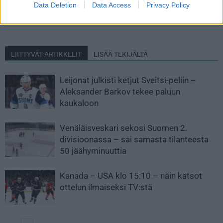
Data Deletion
Data Access
Privacy Policy
pelaajat lähtevät puolustamaan
maailmanmestaruutta
LIITTYVÄT ARTIKKELIT
LISÄÄ TEKIJÄLTÄ
Leijonat julkisti ketjut Sveitsi-peliin –
Aleksander Barkov tekee paluun
kaukaloon
Venäläisveskari sekosi Suomen 2.
divisioonassa – sai samasta tilanteesta
50 jäähyminuuttia
Kanada – USA klo 15:10 – näin katsot
ottelun ilmaiseksi TV:stä