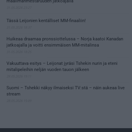
maailmanmestaruuden jatkoajalla
31.05.2026 23:27
Tässä Leijonien kentälliset MM-finaaliin!
31.05.2026 18:37
Huikeaa draamaa pronssiottelussa – Norja kaatoi Kanadan
jatkoajalla ja voitti ensimmäisen MM-mitalinsa
31.05.2026 18:25
Vakuuttava esitys – Leijonat jyräsi Tshekin nurin ja eteni
mitalipeleihin neljän vuoden tauon jälkeen
28.05.2026 19:11
Suomi – Tshekki näkyy ilmaiseksi TV:stä – näin aukeaa live
stream
28.05.2026 15:09