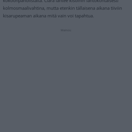
kokoonpanolistalta. Clara lähtee kisoihin lähtökohtaisesti
kolmosmaalivahtina, mutta etenkin tällaisena aikana tiiviin
kisarupeaman aikana mitä vain voi tapahtua.
Mainos: