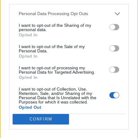
olisi todellisuudessa syntynyt 1905 eikä 1915, mutta IIHF:n
third parties.
virallisissa tiedoissa Miklós on kuitenkin historian nuorin MM-
Personal Data Processing Opt Outs
kisoissa pelannut pelaaja.
I want to opt-out of the Sharing of my
personal data.
MM-kisat alkavat!
Katso KAIKKI kisojen ottelut ILMAISEKSI
Opted In
linkistä löytyvillä ohjeilla. MM-kisat käynnistyvät tämän viikon
I want to opt-out of the Sale of my
perjantaina 21.5. Suomen osalta ensimmäinen ottelu pelataan
Personal Data.
Opted In
lauantaina 22.5. kun vastaan asettuu Yhdysvallat.
I want to opt-out of processing my
Personal Data for Targeted Advertising.
Opted In
I want to opt-out of Collection, Use,
Retention, Sale, and/or Sharing of my
Personal Data that Is Unrelated with the
Purposes for which it was collected.
Opted Out
CONFIRM
Edellinen artikkeli
Seuraava artikkeli
Suomen lopullinen MM-
SUPERKISA! Veikkaa Leijonien
kisajoukkue julki – nämä
sijoitus ja voita 1000€ televisio!