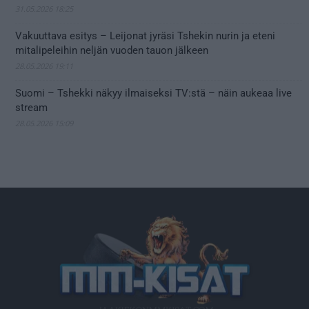
31.05.2026 18:25
Vakuuttava esitys – Leijonat jyräsi Tshekin nurin ja eteni
mitalipeleihin neljän vuoden tauon jälkeen
28.05.2026 19:11
Suomi – Tshekki näkyy ilmaiseksi TV:stä – näin aukeaa live
stream
28.05.2026 15:09