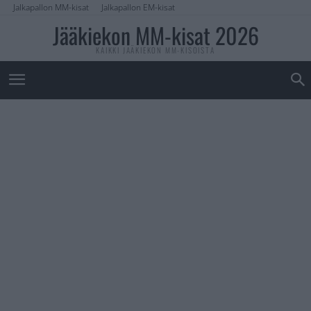
Jalkapallon MM-kisat
Jalkapallon EM-kisat
Jääkiekon MM-kisat 2026
KAIKKI JÄÄKIEKON MM-KISOISTA