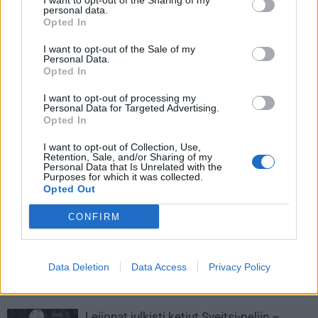
I want to opt-out of the Sharing of my
500€ Verkkokauppa.com -lahjakortti
personal data.
Opted In
Unibet-tuotepaketti
I want to opt-out of the Sale of my
Personal Data.
Opted In
I want to opt-out of processing my
Personal Data for Targeted Advertising.
Opted In
I want to opt-out of Collection, Use,
Retention, Sale, and/or Sharing of my
Personal Data that Is Unrelated with the
Purposes for which it was collected.
Edellinen artikkeli
Seuraava artikkeli
Opted Out
Tekeekö tämä maalivahti
IS: Tässä syy Teemu
historiaa MM-kisoissa?
Hartikaisen poisjääntiin MM-
CONFIRM
kisoista
Data Deletion
Data Access
Privacy Policy
LIITTYVÄT ARTIKKELIT
LISÄÄ TEKIJÄLTÄ
Leijonat julkisti ketjut Sveitsi-peliin –