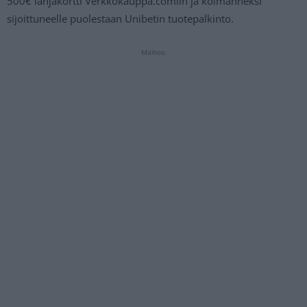
500€ lahjakortti Verkkokauppa.comiin ja kolmanneksi
sijoittuneelle puolestaan Unibetin tuotepalkinto.
Mainos: