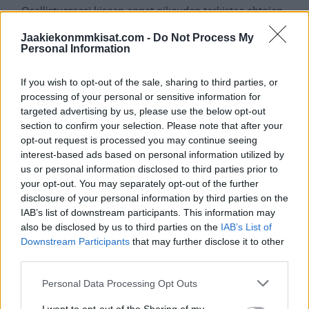
Osallistuessasi kisaan annat oikeuden tarkistaa ehtojen
täyttymisen.
Jaakiekonmmkisat.com -
Do Not Process My
Personal Information
Palkinnot tulee vastaanottaa 72 tuntia ilmoituksesta. Mikäli
emme saa voittajaan yhteyttä, niin palkinto jaetaan
If you wish to opt-out of the sale, sharing to third parties, or
seuraavaksi parhaimmalle veikkaajalle.
processing of your personal or sensitive information for
targeted advertising by us, please use the below opt-out
Palkintoa ei voi muuttaa rahaksi.
section to confirm your selection. Please note that after your
Osallistumisaikaa on 22.05. klo 16:15 asti.
opt-out request is processed you may continue seeing
interest-based ads based on personal information utilized by
us or personal information disclosed to third parties prior to
SUPERKISAAN OSALLISTUMINEN ON PÄÄTTYNYT.
your opt-out. You may separately opt-out of the further
Voittajiin ollaan yhteydessä MM-kisojen finaalin
disclosure of your personal information by third parties on the
ratkettua.
IAB’s list of downstream participants. This information may
also be disclosed by us to third parties on the
IAB’s List of
Downstream Participants
that may further disclose it to other
Palkinnot:
third parties.
Personal Data Processing Opt Outs
55” 4K TV (arvo noin 1000€)