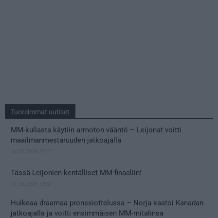
Tuoreimmat uutiset
MM-kullasta käytiin armoton vääntö – Leijonat voitti
maailmanmestaruuden jatkoajalla
31.05.2026 23:27
Tässä Leijonien kentälliset MM-finaaliin!
31.05.2026 18:37
Huikeaa draamaa pronssiottelussa – Norja kaatoi Kanadan
jatkoajalla ja voitti ensimmäisen MM-mitalinsa