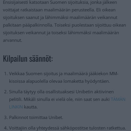
Ensisijaisesti katsotaan Suomen sijoituksia, jonka jälkeen
voittajat ratkaistaan maalimäärän perusteella. Eli oikean
sijoituksen saanut ja lähimmäksi maalimäärän veikannut
palkitaan pääpalkinnolla. Toiseksi puolestaan sijoittuu oikean
sijoituksen veikannut ja toiseksi lähimmäksi maalimäärän
arvannut.
Kilpailun säännöt:
Veikkaa Suomen sijoitus ja maalimäärä jääkiekon MM-
kisoissa alapuolella olevaa lomaketta hyödyntäen.
Sinulla täytyy olla osallistuaksesi Unibetin aktiivinen
pelitili. Mikäli sinulla ei vielä ole, niin saat sen auki
TÄMÄN
LINKIN
kautta.
Palkinnot toimittaa Unibet.
Voittajiin olla yhteydessä sähköpostitse tulosten ratkettua.