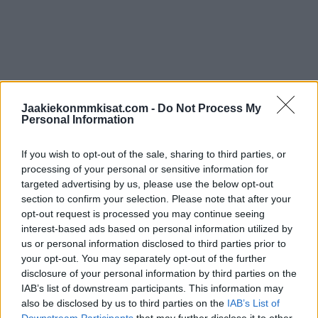
Tshekki kohtaa tänään tiistaina iltapäiväottelussa Tampereella
Jaakiekonmmkisat.com -
Do Not Process My
Itävallan. Huomenna Tshekillä on edessä lepopäivä ja
Personal Information
seuraava ottelu on edessä torstaina. Tsekkaa MM-kisojen
otteluohjelma
kokonaisuudessaan!
If you wish to opt-out of the sale, sharing to third parties, or
processing of your personal or sensitive information for
targeted advertising by us, please use the below opt-out
section to confirm your selection. Please note that after your
opt-out request is processed you may continue seeing
interest-based ads based on personal information utilized by
us or personal information disclosed to third parties prior to
your opt-out. You may separately opt-out of the further
disclosure of your personal information by third parties on the
IAB’s list of downstream participants. This information may
also be disclosed by us to third parties on the
IAB’s List of
Edellinen artikkeli
Seuraava artikkeli
Downstream Participants
that may further disclose it to other