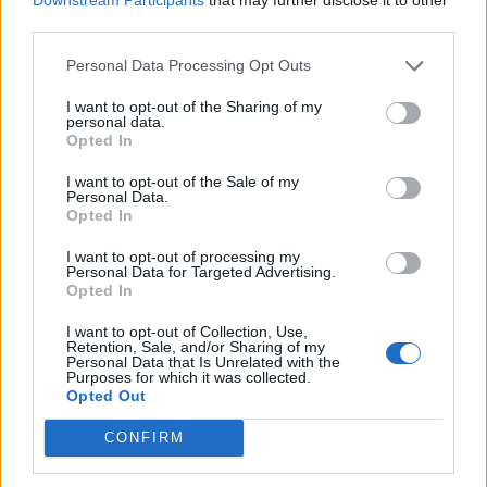
Kisojen komein venytys? Logan
Itävalta vastasi kisojen
third parties.
Thompson venyi maanantaina
suurimmasta yllätyksestä –
upeaan torjuntaan
Tshekki kaatui voittolaukausten
Personal Data Processing Opt Outs
jälkeen!
I want to opt-out of the Sharing of my
personal data.
Opted In
LIITTYVÄT ARTIKKELIT
LISÄÄ TEKIJÄLTÄ
I want to opt-out of the Sale of my
Personal Data.
Leijonat julkisti ketjut Sveitsi-peliin –
Opted In
Aleksander Barkov tekee paluun
I want to opt-out of processing my
kaukaloon
Personal Data for Targeted Advertising.
Opted In
Venäläisveskari sekosi Suomen 2.
I want to opt-out of Collection, Use,
divisioonassa – sai samasta tilanteesta
Retention, Sale, and/or Sharing of my
Personal Data that Is Unrelated with the
50 jäähyminuuttia
Purposes for which it was collected.
Opted Out
Kanada – USA klo 15:10 – näin katsot
CONFIRM
ottelun ilmaiseksi TV:stä