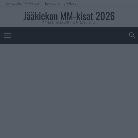
Jalkapallon MM-kisat
Jalkapallon EM-kisat
Jääkiekon MM-kisat 2026
KAIKKI JÄÄKIEKON MM-KISOISTA