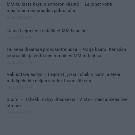
MM-kullasta käytiin armoton vääntö – Leijonat voitti
maailmanmestaruuden jatkoajalla
31.05.2026 23:27
Tässä Leijonien kentälliset MM-finaaliin!
31.05.2026 18:37
Huikeaa draamaa pronssiottelussa – Norja kaatoi Kanadan
jatkoajalla ja voitti ensimmäisen MM-mitalinsa
31.05.2026 18:25
Vakuuttava esitys – Leijonat jyräsi Tshekin nurin ja eteni
mitalipeleihin neljän vuoden tauon jälkeen
28.05.2026 19:11
Suomi – Tshekki näkyy ilmaiseksi TV:stä – näin aukeaa live
stream
28.05.2026 15:09