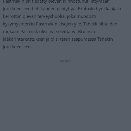
Pastrnakin on tiedetty olevan kiinnostunut liittymään
joukkueeseen heti kauden päätyttyä. Bruinsin hyökkääjällä
kerrottiin olevan terveyshuolia, joka muodosti
kysymysmerkin Pastrnakin kisojen ylle. Tshekkilähteiden
mukaan Pastrnak olisi nyt selvittänyt Bruinsin
lääkärintarkastuksen ja olisi täten saapumassa Tshekin
joukkueeseen.
Mainos: