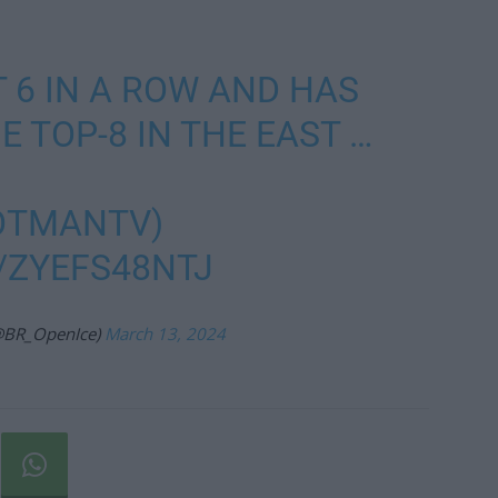
 6 IN A ROW AND HAS
E TOP-8 IN THE EAST …
OTMANTV
)
/ZYEFS48NTJ
@BR_OpenIce)
March 13, 2024