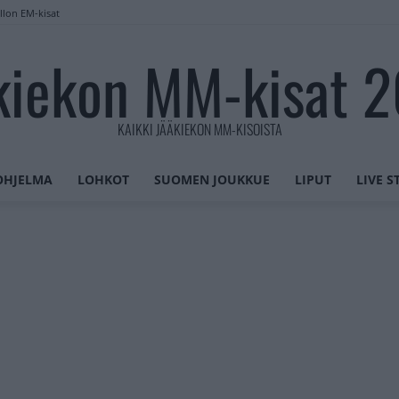
llon EM-kisat
kiekon MM-kisat 
KAIKKI JÄÄKIEKON MM-KISOISTA
OHJELMA
LOHKOT
SUOMEN JOUKKUE
LIPUT
LIVE 