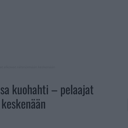
ajat alkoivat rähinöimään keskenään
ssa kuohahti – pelaajat
n keskenään