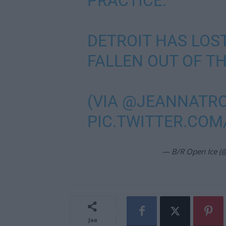
PRACTICE.
DETROIT HAS LOST
FALLEN OUT OF TH
(VIA
@JEANNATR
PIC.TWITTER.COM
— B/R Open Ice (
Jaa