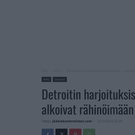
Koti
NHL
Detroitin harjoituksissa kuohahti – pela
NHL
Uutiset
Detroitin harjoituksi
alkoivat rähinöimää
Tekijä
Jääkiekonmmkisat.com
-
13.03.2024 22:29