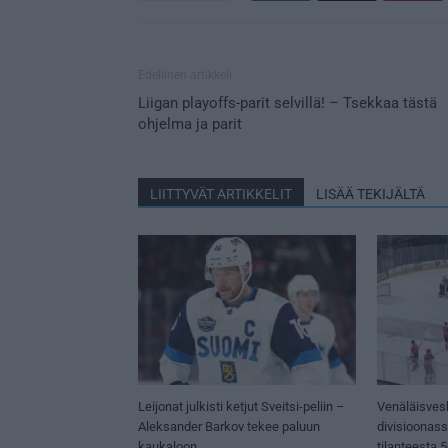
Edellinen artikkeli
Liigan playoffs-parit selvillä! – Tsekkaa tästä
ohjelma ja parit
LIITTYVÄT ARTIKKELIT
LISÄÄ TEKIJÄLTÄ
Leijonat julkisti ketjut Sveitsi-peliin –
Venäläisves
Aleksander Barkov tekee paluun
divisioonas
kaukaloon
tilanteesta 