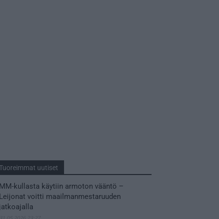
Tuoreimmat uutiset
MM-kullasta käytiin armoton vääntö –
Leijonat voitti maailmanmestaruuden
jatkoajalla
31.05.2026 23:27