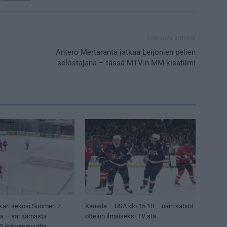
Seuraava artikkeli
Antero Mertaranta jatkaa Leijonien pelien
selostajana – tässä MTV:n MM-kisatiimi
kari sekosi Suomen 2.
Kanada – USA klo 15:10 – näin katsot
sa – sai samasta
ottelun ilmaiseksi TV:stä
50 jäähyminuuttia