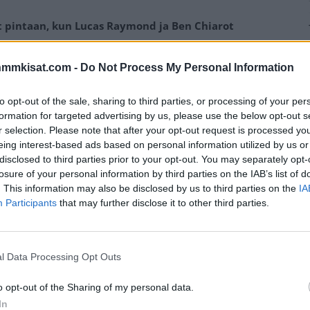
at pintaan, kun Lucas Raymond ja Ben Chiarot
nmmkisat.com -
Do Not Process My Personal Information
utkeen pahimmalla mahdollisella hetkellä, koska hyvää
on tippunut jo viivan alapuolelle. New York Islandersin
to opt-out of the sale, sharing to third parties, or processing of your per
pinnan kiristymään, sillä harjoituksissa pelaajat ottivat
formation for targeted advertising by us, please use the below opt-out s
r selection. Please note that after your opt-out request is processed y
eing interest-based ads based on personal information utilized by us or
disclosed to third parties prior to your opt-out. You may separately opt-
än olleet samoilla linjoilla, minkä johdosta kaksikko
losure of your personal information by third parties on the IAB’s list of
 tulivat nopeasti väliin, joten kunnon nyrkkihipaksi
. This information may also be disclosed by us to third parties on the
IA
Participants
that may further disclose it to other third parties.
Mainos:
l Data Processing Opt Outs
o opt-out of the Sharing of my personal data.
In