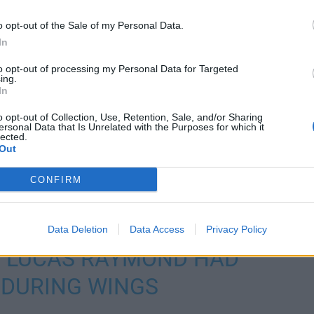
o opt-out of the Sale of my Personal Data.
In
to opt-out of processing my Personal Data for Targeted
ing.
In
o opt-out of Collection, Use, Retention, Sale, and/or Sharing
ersonal Data that Is Unrelated with the Purposes for which it
lected.
ennaisiin asioihin, sillä Detroit kohtaa torstain ja
Out
 kaatua.
CONFIRM
iin
Data Deletion
Data Access
Privacy Policy
D LUCAS RAYMOND HAD
 DURING WINGS