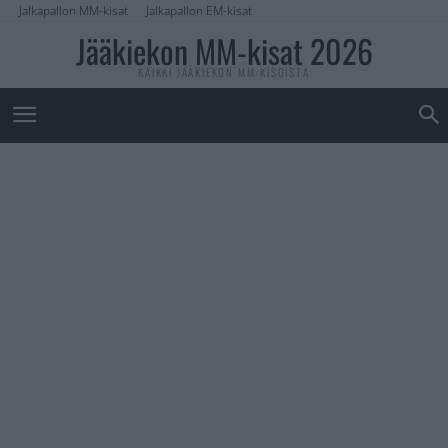
Jalkapallon MM-kisat
Jalkapallon EM-kisat
Jääkiekon MM-kisat 2026
KAIKKI JÄÄKIEKON MM-KISOISTA