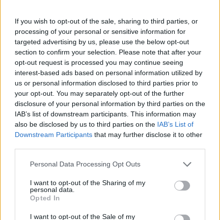
Ilves – KalPa/Lukko/TPS:
If you wish to opt-out of the sale, sharing to third parties, or
processing of your personal or sensitive information for
targeted advertising by us, please use the below opt-out
To 21.3. klo 18.30 Ilves – KalPa/Lukko/TPS
section to confirm your selection. Please note that after your
La 23.3. klo 17.00 KalPa/Lukko/TPS – Ilves
opt-out request is processed you may continue seeing
Ma 25.3. klo 18.30 Ilves – KalPa/Lukko/TPS
interest-based ads based on personal information utilized by
Ke 27.3. klo 18.30 KalPa/Lukko/TPS – Ilves
us or personal information disclosed to third parties prior to
your opt-out. You may separately opt-out of the further
disclosure of your personal information by third parties on the
Tarvittaessa:
IAB’s list of downstream participants. This information may
Pe 29.3. klo 18.30 Ilves – KalPa/Lukko/TPS
also be disclosed by us to third parties on the
IAB’s List of
La 30.3. klo 17.00 KalPa/Lukko/TPS – Ilves
Downstream Participants
that may further disclose it to other
third parties.
Ke 3.4. klo 18.30 Ilves – KalPa/Lukko/TPS
Personal Data Processing Opt Outs
Pelicans – HIFK:
I want to opt-out of the Sharing of my
personal data.
Ke 20.3. klo 18.30 Pelicans – HIFK
Opted In
Pe 22.3. klo 18.30 HIFK – Pelicans
I want to opt-out of the Sale of my