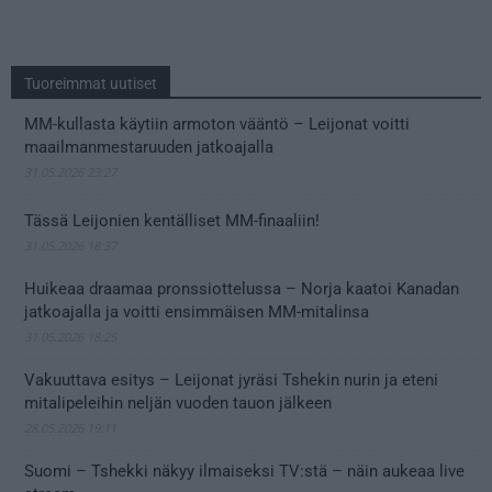
Tuoreimmat uutiset
MM-kullasta käytiin armoton vääntö – Leijonat voitti
maailmanmestaruuden jatkoajalla
31.05.2026 23:27
Tässä Leijonien kentälliset MM-finaaliin!
31.05.2026 18:37
Huikeaa draamaa pronssiottelussa – Norja kaatoi Kanadan
jatkoajalla ja voitti ensimmäisen MM-mitalinsa
31.05.2026 18:25
Vakuuttava esitys – Leijonat jyräsi Tshekin nurin ja eteni
mitalipeleihin neljän vuoden tauon jälkeen
28.05.2026 19:11
Suomi – Tshekki näkyy ilmaiseksi TV:stä – näin aukeaa live