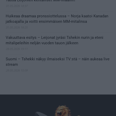
Tässä Leijonien kentälliset MM-finaaliin!
31.05.2026 18:37
Huikeaa draamaa pronssiottelussa – Norja kaatoi Kanadan
jatkoajalla ja voitti ensimmäisen MM-mitalinsa
31.05.2026 18:25
Vakuuttava esitys – Leijonat jyräsi Tshekin nurin ja eteni
mitalipeleihin neljän vuoden tauon jälkeen
28.05.2026 19:11
Suomi – Tshekki näkyy ilmaiseksi TV:stä – näin aukeaa live
stream
28.05.2026 15:09