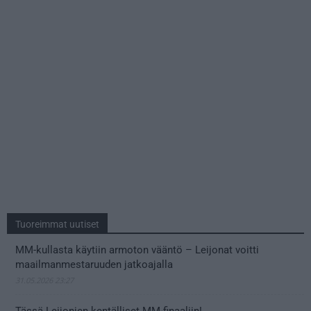
Tuoreimmat uutiset
MM-kullasta käytiin armoton vääntö – Leijonat voitti
maailmanmestaruuden jatkoajalla
31.05.2026 23:27