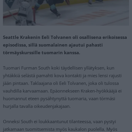
Seattle Krakenin Eeli Tolvanen oli osallisena erikoisessa
episodissa, sillä suomalainen ajautui pahasti
törmäyskurssille tuomarin kanssa.
Tuomari Furman South koki täydellisen yllätyksen, kun
yhtäkkiä selästä pamahti kova kontakti ja mies lensi rajusti
jään pintaan. Taklaajana oli Eeli Tolvanen, joka oli tulossa
vauhdilla karvaamaan. Epäonnekseen Kraken-hyökkääjä ei
huomannut eteen pysähtynyttä tuomaria, vaan törmäsi
hurjalla tavalla oikeudenjakajaan.
Onneksi South ei loukkaantunut tilanteessa, vaan pystyi
jatkamaan tuomitsemista myös kaukalon puolella. Myös