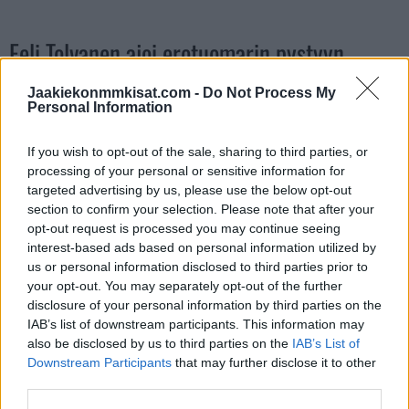
Eeli Tolvanen ajoi erotuomarin pystyyn
Jaakiekonmmkisat.com -
Do Not Process My
https://twitter.com/GinoHard_/status/173626817457052882
Personal Information
3?s=20
If you wish to opt-out of the sale, sharing to third parties, or
processing of your personal or sensitive information for
targeted advertising by us, please use the below opt-out
section to confirm your selection. Please note that after your
opt-out request is processed you may continue seeing
interest-based ads based on personal information utilized by
us or personal information disclosed to third parties prior to
your opt-out. You may separately opt-out of the further
disclosure of your personal information by third parties on the
Edellinen artikkeli
Seuraava artikkeli
IAB’s list of downstream participants. This information may
Aleksander Barkov järjesti
Hanskat putosivat EHT:llä! –
also be disclosed by us to third parties on the
IAB’s List of
maalintekopaikan ja survoi
Ruben Rafkin painoi kunnon
Downstream Participants
that may further disclose it to other
lopulta itse kiekon sisään
myllyn sveitsiläispelurin kanssa
third parties.