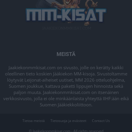
MEISTÄ
Jaakiekonmmkisat.com on sivusto, jolle on kerätty kaikki
oleellinen tieto koskien Jääkiekon MM-kisoja. Sivustoltamme
löytyvät Leijonat-aiheiset uutiset, MM 2026 otteluohjelma,
Suomen joukkue, kattava paketti lippujen hinnoista sekä
paljon muuta. Jaakiekonmmkisat.com on itsenäinen
verkkosivusto, jolla ei ole minkäänlaista yhteyttä IIHF:ään eikä
Suomen Jääkiekkoliittoon.
Tietoa meistä
Tietosuoja ja evästeet
Contact Us
© Jaakiekonmmkisat.com - All rights reserved