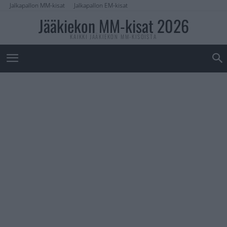
Jalkapallon MM-kisat
Jalkapallon EM-kisat
Jääkiekon MM-kisat 2026
KAIKKI JÄÄKIEKON MM-KISOISTA