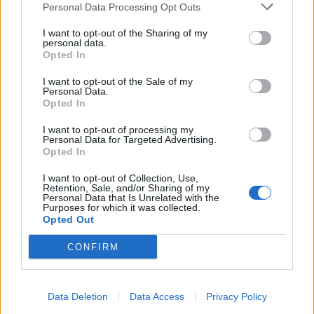
Personal Data Processing Opt Outs
LIITTYVÄT ARTIKKELIT
LISÄÄ TEKIJÄLTÄ
I want to opt-out of the Sharing of my
personal data.
Opted In
Leijonat julkisti ketjut Sveitsi-peliin –
Aleksander Barkov tekee paluun
I want to opt-out of the Sale of my
Personal Data.
kaukaloon
Opted In
I want to opt-out of processing my
Venäläisveskari sekosi Suomen 2.
Personal Data for Targeted Advertising.
divisioonassa – sai samasta tilanteesta
Opted In
50 jäähyminuuttia
I want to opt-out of Collection, Use,
Retention, Sale, and/or Sharing of my
Kanada – USA klo 15:10 – näin katsot
Personal Data that Is Unrelated with the
Purposes for which it was collected.
ottelun ilmaiseksi TV:stä
Opted Out
CONFIRM
Data Deletion
Data Access
Privacy Policy