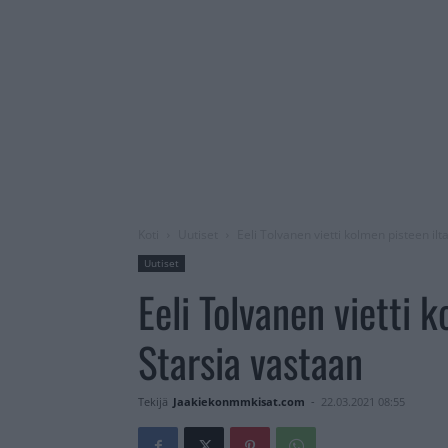
Koti
Uutiset
Eeli Tolvanen vietti kolmen pisteen ilt
Uutiset
Eeli Tolvanen vietti 
Starsia vastaan
Tekijä
Jaakiekonmmkisat.com
-
22.03.2021 08:55