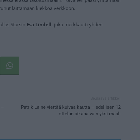
tunut laittamaan kiekkoa verkkoon.
allas Starsin
Esa Lindell
, joka merkkautti yhden
Seuraava artikkeli
 –
Patrik Laine viettää kuivaa kautta – edellisen 12
ottelun aikana vain yksi maali