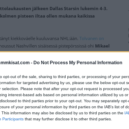
ittolaukausten jälkeen Dallas Starsin lukemin 4-3.
 kolmen pisteen iltaa ollen mukana kaikissa
tänyt kiekkoväelle kuuluvansa NHL:ään.
Tolvanen on
 noussut Nashvillen sisäisessä pistepörssissä ohi
Mikael
nmmkisat.com -
Do Not Process My Personal Information
ua tehden näissä tehot 7+5=12. Granlundilla on kasassa
to opt-out of the sale, sharing to third parties, or processing of your per
formation for targeted advertising by us, please use the below opt-out s
r selection. Please note that after your opt-out request is processed y
Mainos:
eing interest-based ads based on personal information utilized by us or
disclosed to third parties prior to your opt-out. You may separately opt-
losure of your personal information by third parties on the IAB’s list of
. This information may also be disclosed by us to third parties on the
IA
Participants
that may further disclose it to other third parties.