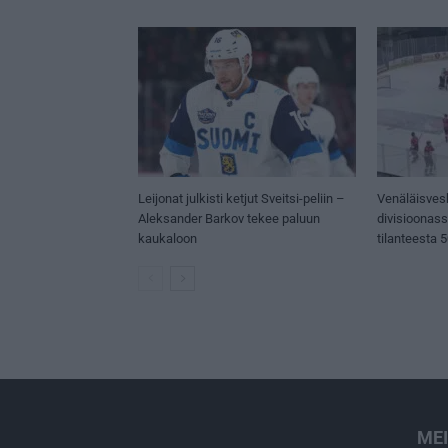
Leijonat julkisti ketjut Sveitsi-peliin –
Venäläisves
Aleksander Barkov tekee paluun
divisioonas
kaukaloon
tilanteesta 
ME