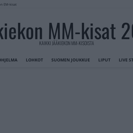
on EM-kisat
kiekon MM-kisat 
KAIKKI JÄÄKIEKON MM-KISOISTA
OHJELMA
LOHKOT
SUOMEN JOUKKUE
LIPUT
LIVE 