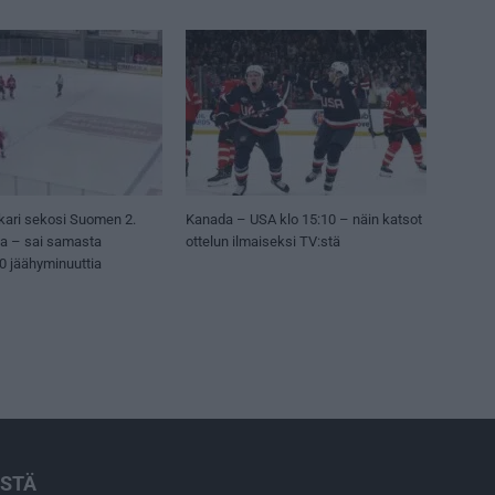
kari sekosi Suomen 2.
Kanada – USA klo 15:10 – näin katsot
sa – sai samasta
ottelun ilmaiseksi TV:stä
50 jäähyminuuttia
ISTÄ