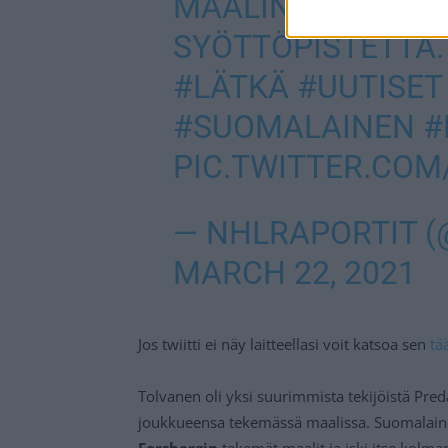
MAALIN LISÄKSI H
SYÖTTÖPISTETTÄ
#LÄTKÄ
#UUTISET
#SUOMALAINEN
#
PIC.TWITTER.COM
— NHLRAPORTIT 
MARCH 22, 2021
Jos twiitti ei näy laitteellasi voit katsoa sen
tä
Tolvanen oli yksi suurimmista tekijöistä Pre
joukkueensa tekemässä maalissa. Suomalain
Forsbergin
tekemät maalit ja iski itse kolm