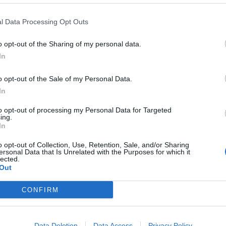
l Data Processing Opt Outs
o opt-out of the Sharing of my personal data.
In
o opt-out of the Sale of my Personal Data.
In
N PISTEEN ILTA!
to opt-out of processing my Personal Data for Targeted
ing.
 MINUUTTIA ENNEN
In
OPPUA 3-3
o opt-out of Collection, Use, Retention, Sale, and/or Sharing
ersonal Data that Is Unrelated with the Purposes for which it
lected.
 JA LOPULTA
Out
I
CONFIRM
UKSISSA STARSIN 4-3.
Data Deletion
Data Access
Privacy Policy