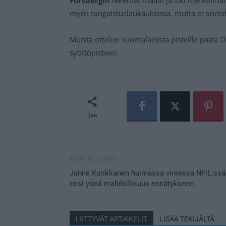
myös rangaistuslaukauksissa, mutta ei onnis
Muista ottelun suomalaisista pisteille pääsi D
syöttöpisteen.
Jaa
Edellinen artikkeli
Janne Kuokkanen huimassa vireessä NHL:ssä
ensi yönä mahdollisuus ennätykseen
LIITTYVÄT ARTIKKELIT
LISÄÄ TEKIJÄLTÄ