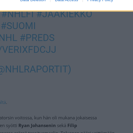
ÄN SAI 2
.
#NHLFI
#JÄÄKIEKKO
#SUOMI
NHL
#PREDS
/VERIXFDCJJ
(@NHLRAPORTIT)
ältä
.
datorsin voitossa, kun hän oli mukana jokaisessa
en syötti
Ryan Johansenin
sekä
Filip
annessa erässä tasoitusmaalin. Tolvanen pääsi yrittämään