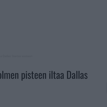
aa Dallas Starsia vastaan
kolmen pisteen iltaa Dallas